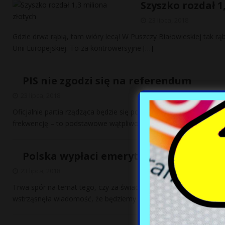
Szyszko rozdał 1
23 lipca, 2018
Gdzie drwa rąbią, tam wióry lecą! W Puszczy Białowieskiej tak rą
Unii Europejskiej. To za kontrowersyjne
[…]
PIS nie zgodzi się na referendum
23 lipca, 2018
Oficjalnie partia rządząca będzie się powoływać na PKW, która
frekwencję – to podstawowe wątpliwości, jakie ma
[…]
Polska wypłaci emerytury Ukraińcom
23 lipca, 2018
Trwa spór na temat tego, czy za świadczenia dla Ukraińców zap
wstrząsnęła wiadomość, że będziemy płacić im
[…]