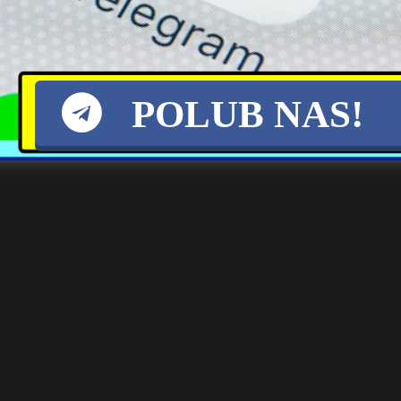
powiedziała sakramentalne „tak”! [zobacz
za (55 l.)! W sobotę w Kościele pod wezwaniem Św. Piotra i Pawła w
[…
POLUB NAS!