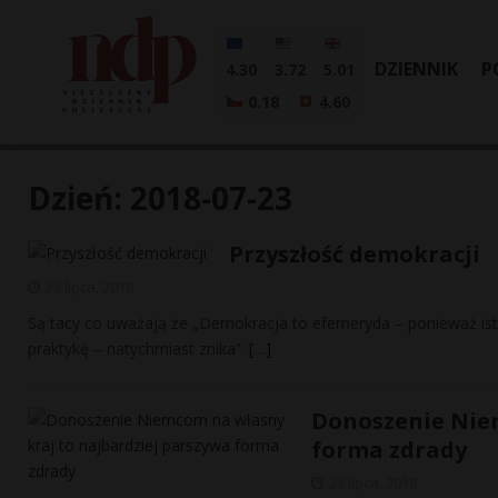
DZIENNIK
P
4.30
3.72
5.01
0.18
4.60
Dzień:
2018-07-23
Przyszłość demokracji
23 lipca, 2018
Są tacy co uważają że „Demokracja to efemeryda – ponieważ istn
praktykę – natychmiast znika”.
[…]
Donoszenie Niem
forma zdrady
23 lipca, 2018