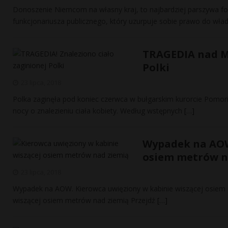
Donoszenie Niemcom na własny kraj, to najbardziej parszywa for
funkcjonariusza publicznego, który uzurpuje sobie prawo do wład
TRAGEDIA nad Mo
Polki
23 lipca, 2018
Polka zaginęła pod koniec czerwca w bułgarskim kurorcie Pomor
nocy o znalezieniu ciała kobiety. Według wstępnych
[…]
Wypadek na AOW.
osiem metrów n
23 lipca, 2018
Wypadek na AOW. Kierowca uwięziony w kabinie wiszącej osiem
wiszącej osiem metrów nad ziemią Przejdź
[…]