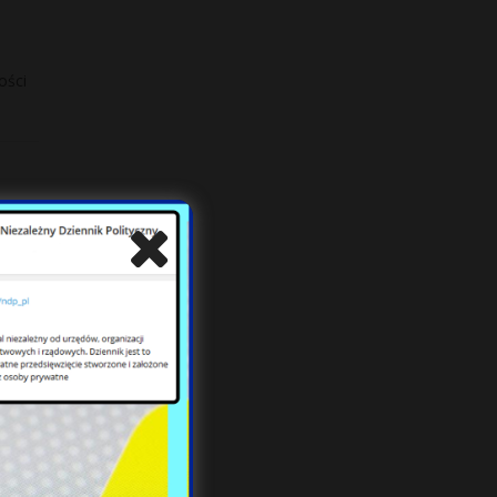
ości
u