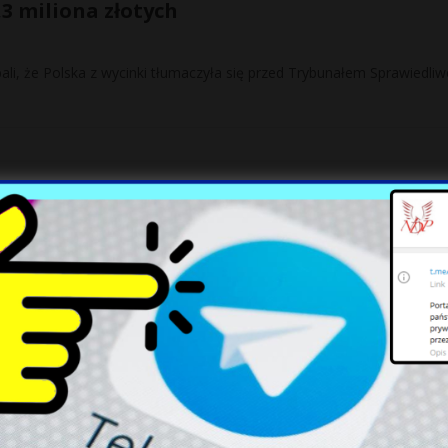
,3 miliona złotych
bali, że Polska z wycinki tłumaczyła się przed Trybunałem Sprawiedliw
 podważała termin głosowania. Poważne obawy o termin, koszty oraz
łacą polscy podatnicy. Portalami ekonomicznymi pod koniec 2017 rok