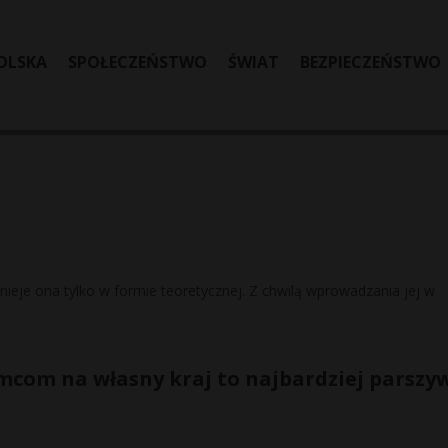
OLSKA
SPOŁECZEŃSTWO
ŚWIAT
BEZPIECZEŃSTWO
ieje ona tylko w formie teoretycznej. Z chwilą wprowadzania jej w
com na własny kraj to najbardziej parszy