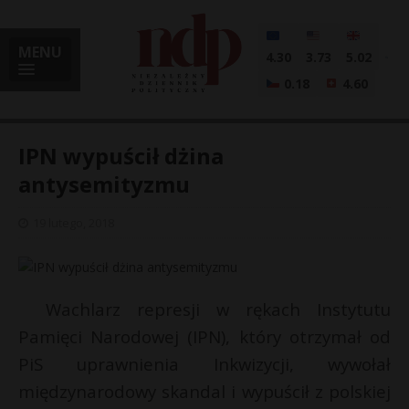
MENU
4.30
3.73
5.02
0.18
4.60
IPN wypuścił dżina
antysemityzmu
i
19 lutego, 2018
l
Wachlarz represji w rękach Instytutu
Pamięci Narodowej (IPN), który otrzymał od
PiS uprawnienia Inkwizycji, wywołał
międzynarodowy skandal i wypuścił z polskiej