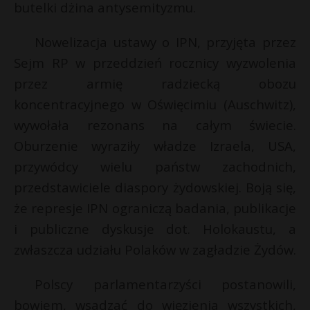
butelki dżina antysemityzmu.
Nowelizacja ustawy o IPN, przyjęta przez
Sejm RP w przeddzień rocznicy wyzwolenia
przez armię radziecką obozu
koncentracyjnego w Oświęcimiu (Auschwitz),
wywołała rezonans na całym świecie.
Oburzenie wyraziły władze Izraela, USA,
przywódcy wielu państw zachodnich,
przedstawiciele diaspory żydowskiej. Boją się,
że represje IPN ograniczą badania, publikacje
i publiczne dyskusje dot. Holokaustu, a
zwłaszcza udziału Polaków w zagładzie Żydów.
Polscy parlamentarzyści postanowili,
bowiem, wsadzać do więzienia wszystkich,