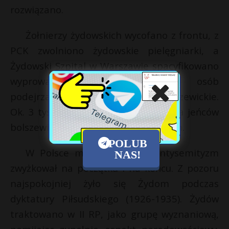
rozwiązano.
Żołnierzy żydowskich wycofano z frontu, z
PCK zwolniono żydowskie pielęgniarki, a
Żydowski Szpital w Warszawie spacyfikowano
wyprowadzając z niego 200 osób
podejrzanych o sympatie probolszewickie.
Ok. 3 tys. ludzi wysłano do obozu dla jeńców
bolszewickich w Dąbiu pod Krakowem.
POLUB
W Polsce międzywojennej antysemityzm
NAS!
zwyżkował na początku i na końcu. Z pozoru
najspokojniej żyło się Żydom podczas
dyktatury Piłsudskiego (1926-1935). Żydów
traktowano w II RP, jako grupę wyznaniową,