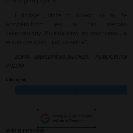
nad zagładą Żydów.
I dodaje: „Może to dowód na to, że
antysemityzm jest w nas głęboko
zakorzeniony. Przestaliśmy go dostrzegać, a
w rzeczywistości jest wszędzie”.
ZOFIA BĄBCZYŃSKA-JELONEK, PUBLICYSTKA
POLSKA
Udostępnij:
X
WIĘCEJ POSTÓW