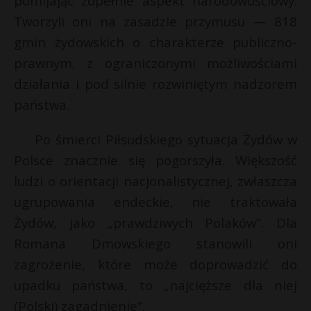
pomijając zupełnie aspekt narodowościowy.
Tworzyli oni na zasadzie przymusu — 818
gmin żydowskich o charakterze publiczno-
prawnym, z ograniczonymi możliwościami
działania i pod silnie rozwiniętym nadzorem
państwa.
Po śmierci Piłsudskiego sytuacja Żydów w
Polsce znacznie się pogorszyła. Większość
ludzi o orientacji nacjonalistycznej, zwłaszcza
ugrupowania endeckie, nie traktowała
Żydów, jako „prawdziwych Polaków”. Dla
Romana Dmowskiego stanowili oni
zagrożenie, które może doprowadzić do
upadku państwa, to „najcięższe dla niej
(Polski) zagadnienie”.