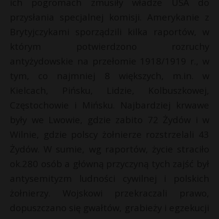
ich pogromach zmusiły władze USA do
przysłania specjalnej komisji. Amerykanie z
Brytyjczykami sporządzili kilka raportów, w
którym potwierdzono rozruchy
antyżydowskie na przełomie 1918/1919 r., w
tym, co najmniej 8 większych, m.in. w
Kielcach, Pińsku, Lidzie, Kolbuszkowej,
Częstochowie i Mińsku. Najbardziej krwawe
były we Lwowie, gdzie zabito 72 Żydów i w
Wilnie, gdzie polscy żołnierze rozstrzelali 43
Żydów. W sumie, wg raportów, życie straciło
ok.280 osób a główną przyczyną tych zajść był
antysemityzm ludności cywilnej i polskich
żołnierzy. Wojskowi przekraczali prawo,
dopuszczano się gwałtów, grabieży i egzekucji