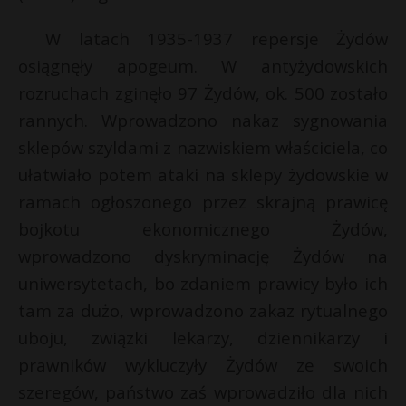
W latach 1935-1937 repersje Żydów
osiągnęły apogeum. W antyżydowskich
rozruchach zginęło 97 Żydów, ok. 500 zostało
rannych. Wprowadzono nakaz sygnowania
sklepów szyldami z nazwiskiem właściciela, co
ułatwiało potem ataki na sklepy żydowskie w
ramach ogłoszonego przez skrajną prawicę
bojkotu ekonomicznego Żydów,
wprowadzono dyskryminację Żydów na
uniwersytetach, bo zdaniem prawicy było ich
tam za dużo, wprowadzono zakaz rytualnego
uboju, związki lekarzy, dziennikarzy i
prawników wykluczyły Żydów ze swoich
szeregów, państwo zaś wprowadziło dla nich