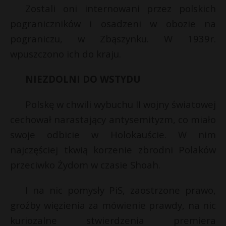
Zostali oni internowani przez polskich
pograniczników i osadzeni w obozie na
pograniczu, w Zbąszynku. W 1939r.
wpuszczono ich do kraju.
NIEZDOLNI DO WSTYDU
Polskę w chwili wybuchu II wojny światowej
cechował narastający antysemityzm, co miało
swoje odbicie w Holokauście. W nim
najczęściej tkwią korzenie zbrodni Polaków
przeciwko Żydom w czasie Shoah.
I na nic pomysły PiS, zaostrzone prawo,
groźby więzienia za mówienie prawdy, na nic
kuriozalne stwierdzenia premiera