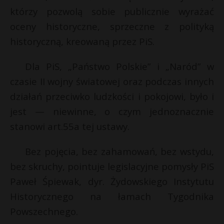
którzy pozwolą sobie publicznie wyrażać
P
oceny historyczne, sprzeczne z polityką
historyczną, kreowaną przez PiS.
Dla PiS, „Państwo Polskie” i „Naród” w
E
czasie II wojny światowej oraz podczas innych
działań przeciwko ludzkości i pokojowi, było i
i
l
jest — niewinne, o czym jednoznacznie
stanowi art.55a tej ustawy.
Bez pojęcia, bez zahamowań, bez wstydu,
bez skruchy, pointuje legislacyjne pomysły PiS
s
Paweł Śpiewak, dyr. Żydowskiego Instytutu
s
Historycznego na łamach Tygodnika
Powszechnego.