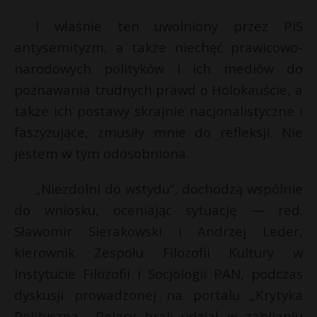
I właśnie ten uwolniony przez PiS
antysemityzm, a także niechęć prawicowo-
narodowych polityków i ich mediów do
poznawania trudnych prawd o Holokauście, a
także ich postawy skrajnie nacjonalistyczne i
faszyzujące, zmusiły mnie do refleksji. Nie
jestem w tym odosobniona.
„Niezdolni do wstydu”, dochodzą wspólnie
do wniosku, oceniając sytuację — red.
Sławomir Sierakowski i Andrzej Leder,
kierownik Zespołu Filozofii Kultury w
Instytucie Filozofii i Socjologii PAN, podczas
dyskusji prowadzonej na portalu „Krytyka
Polityczna. „Polacy brali udział w zabijaniu