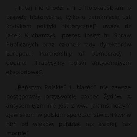
t
*
„Tutaj nie chodzi ani o Holokaust, ani o
*
r
prawdę historyczną, tylko o zamknięcie ust
krytykom polityki historycznej”, uważa dr
s
Jacek Kucharczyk, prezes Instytutu Spraw
s
Publicznych oraz członek rady dyrektorów
European Partnership of Democracy. I
dodaje: „Tradycyjny polski antysemityzm
eksplodował”.
„Państwo Polskie” i „Naród” nie zawsze
postępowały przyzwoicie wobec Żydów. A
antysemityzm nie jest znowu jakimś nowym
zjawiskiem w polskim społeczeństwie. Tkwił w
nim od wieków, pulsując raz słabiej, raz
mocniej.