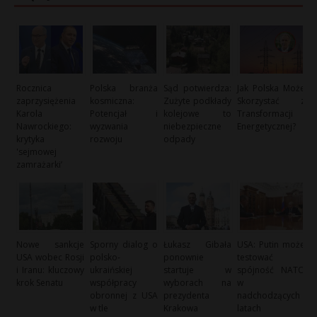
Rocznica
Polska branża
Sąd potwierdza:
Jak Polska Może
zaprzysiężenia
kosmiczna:
Zużyte podkłady
Skorzystać z
Karola
Potencjał i
kolejowe to
Transformacji
Nawrockiego:
wyzwania
niebezpieczne
Energetycznej?
krytyka
rozwoju
odpady
'sejmowej
zamrażarki’
Nowe sankcje
Sporny dialog o
Łukasz Gibała
USA: Putin może
USA wobec Rosji
polsko-
ponownie
testować
i Iranu: kluczowy
ukraińskiej
startuje w
spójność NATO
krok Senatu
współpracy
wyborach na
w
obronnej z USA
prezydenta
nadchodzących
w tle
Krakowa
latach