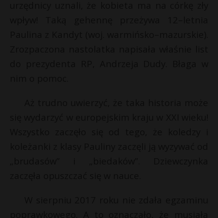
urzędnicy uznali, że kobieta ma na córkę zły
wpływ! Taką gehennę przeżywa 12–letnia
Paulina z Kandyt (woj. warmińsko–mazurskie).
Zrozpaczona nastolatka napisała właśnie list
do prezydenta RP, Andrzeja Dudy. Błaga w
nim o pomoc.
Aż trudno uwierzyć, że taka historia może
się wydarzyć w europejskim kraju w XXI wieku!
Wszystko zaczęło się od tego, że koledzy i
koleżanki z klasy Pauliny zaczęli ją wyzywać od
„brudasów” i „biedaków”. Dziewczynka
zaczęła opuszczać się w nauce.
W sierpniu 2017 roku nie zdała egzaminu
poprawkowego. A to oznaczało, że musiała