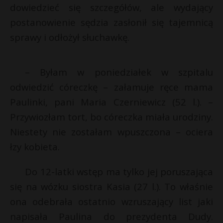
t
dowiedzieć się szczegółów, ale wydający
r
postanowienie sędzia zasłonił się tajemnicą
sprawy i odłożył słuchawkę.
s
s
– Byłam w poniedziałek w szpitalu
odwiedzić córeczkę – załamuje ręce mama
Paulinki, pani Maria Czerniewicz (52 l.). –
Przywiozłam tort, bo córeczka miała urodziny.
Niestety nie zostałam wpuszczona – ociera
łzy kobieta.
Do 12-latki wstęp ma tylko jej poruszająca
się na wózku siostra Kasia (27 l.). To właśnie
ona odebrała ostatnio wzruszający list jaki
napisała Paulina do prezydenta Dudy.