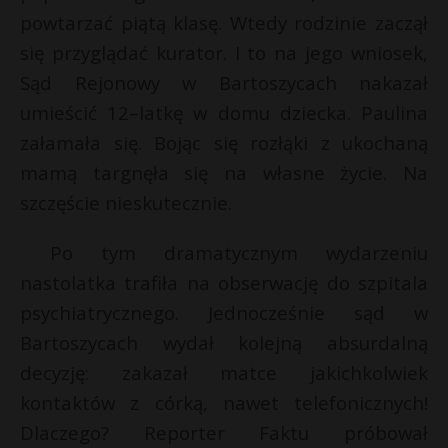
powtarzać piątą klasę. Wtedy rodzinie zaczął
P
się przyglądać kurator. I to na jego wniosek,
Sąd Rejonowy w Bartoszycach nakazał
umieścić 12–latkę w domu dziecka. Paulina
*
E
*
załamała się. Bojąc się rozłąki z ukochaną
E
mamą targnęła się na własne życie. Na
i
szczęście nieskutecznie.
l
i
l
Po tym dramatycznym wydarzeniu
nastolatka trafiła na obserwację do szpitala
psychiatrycznego. Jednocześnie sąd w
Bartoszycach wydał kolejną absurdalną
decyzję: zakazał matce jakichkolwiek
kontaktów z córką, nawet telefonicznych!
Dlaczego? Reporter Faktu próbował