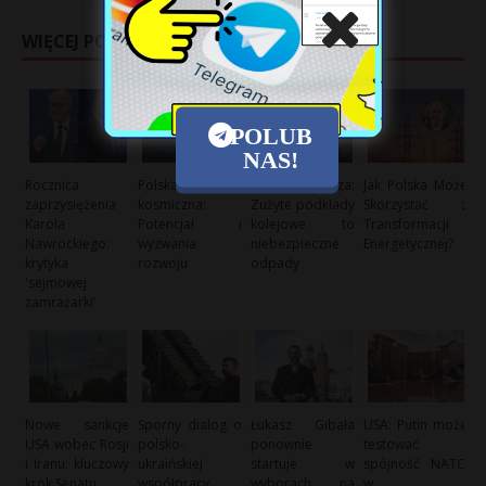
WIĘCEJ POSTÓW
POLUB
NAS!
Rocznica
Polska branża
Sąd potwierdza:
Jak Polska Może
zaprzysiężenia
kosmiczna:
Zużyte podkłady
Skorzystać z
Karola
Potencjał i
kolejowe to
Transformacji
Nawrockiego:
wyzwania
niebezpieczne
Energetycznej?
krytyka
rozwoju
odpady
'sejmowej
zamrażarki’
Nowe sankcje
Sporny dialog o
Łukasz Gibała
USA: Putin może
USA wobec Rosji
polsko-
ponownie
testować
i Iranu: kluczowy
ukraińskiej
startuje w
spójność NATO
krok Senatu
współpracy
wyborach na
w