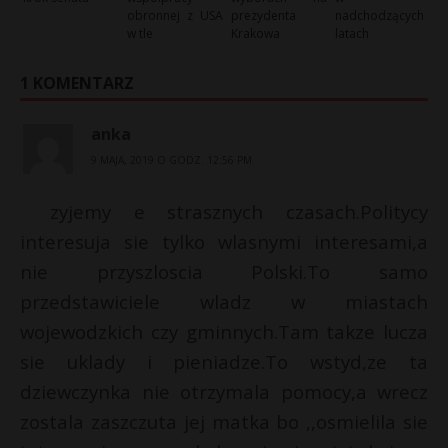
obronnej z USA
prezydenta
nadchodzących
w tle
Krakowa
latach
1 KOMENTARZ
anka
9 MAJA, 2019 O GODZ. 12:56 PM
zyjemy e strasznych czasach.Politycy
interesuja sie tylko wlasnymi interesami,a
nie przyszloscia Polski.To samo
przedstawiciele wladz w miastach
wojewodzkich czy gminnych.Tam takze lucza
sie uklady i pieniadze.To wstyd,ze ta
dziewczynka nie otrzymala pomocy,a wrecz
zostala zaszczuta jej matka bo ,,osmielila sie