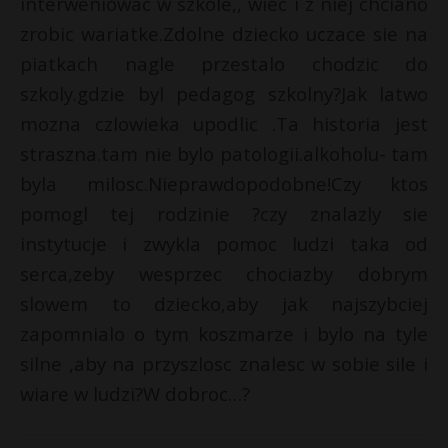
interweniowac w szkole,, wiec i z niej chciano
zrobic wariatke.Zdolne dziecko uczace sie na
piatkach nagle przestalo chodzic do
szkoly.gdzie byl pedagog szkolny?Jak latwo
mozna czlowieka upodlic .Ta historia jest
straszna.tam nie bylo patologii.alkoholu- tam
byla milosc.Nieprawdopodobne!Czy ktos
pomogl tej rodzinie ?czy znalazly sie
instytucje i zwykla pomoc ludzi taka od
serca,zeby wesprzec chociazby dobrym
slowem to dziecko,aby jak najszybciej
zapomnialo o tym koszmarze i bylo na tyle
silne ,aby na przyszlosc znalesc w sobie sile i
wiare w ludzi?W dobroc…?