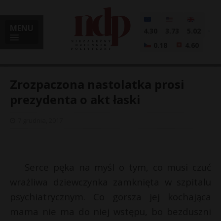
MENU
4.30
3.73
5.02
0.18
4.60
Zrozpaczona nastolatka prosi
prezydenta o akt łaski
i
7 grudnia, 2017
l
Serce pęka na myśl o tym, co musi czuć
wrażliwa dziewczynka zamknięta w szpitalu
psychiatrycznym. Co gorsza jej kochająca
mama nie ma do niej wstępu, bo bezduszni