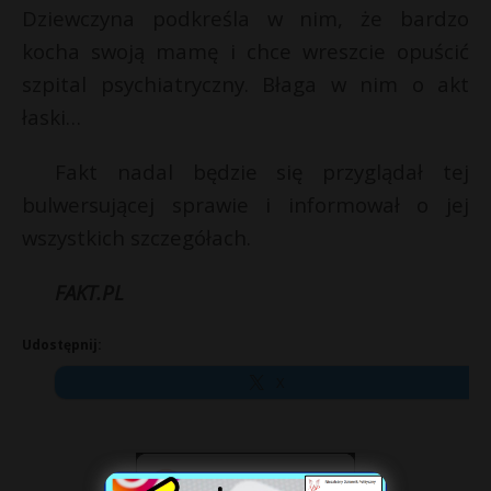
Dziewczyna podkreśla w nim, że bardzo
kocha swoją mamę i chce wreszcie opuścić
szpital psychiatryczny. Błaga w nim o akt
łaski…
Fakt nadal będzie się przyglądał tej
bulwersującej sprawie i informował o jej
wszystkich szczegółach.
FAKT.PL
Udostępnij:
X