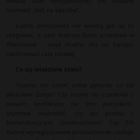
władzę izbie dyscyplinarnej SN, mającej
P
stanowić „bat na sędziów”.
Ludzie prezydenta nie wiedzą jak na to
reagować, a sam Andrzej Duda przebywa w
E
Wietnamie – skąd trudno mu na bieżąco
nadzorować całą sprawę.
i
l
Co się właściwie stało?
Trudno nie zadać sobie pytania: co się
właściwie dzieje? Czy mamy do czynienia z
nowym konfliktem na linii prezydent-
sejmowa większość, czy po prostu z
komunikacyjnym zamieszaniem? Czy PiS
złamał wynegocjowane porozumienie i usiłuje