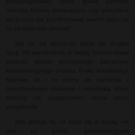
podporządkować sobie głowę państwa
t
metodą faktów dokonanych, czy prezydent
r
po prostu nie poinformował swoich ludzi na
co się właściwie umówił?
s
s
Nie da się wykluczyć także tej drugiej
opcji. PiS wielokrotnie w swojej historii dawał
przecież popisy politycznego partactwa,
komunikacyjnego chaosu, braku koordynacji.
Możliwe, że i tu mamy do czynienia z
niepotrzebnym chaosem i nerwówką, która
skończy się podpisaniem ustaw przez
prezydenta.
Jeśli jednak to, co stało się w środę, nie
jest po prostu komunikacyjnym