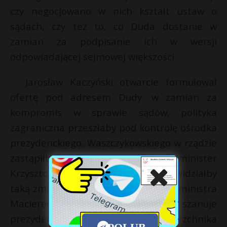
czy negocjowano w nich kształt ustaw o
sądach, czy też to, co Duda dostanie w
zamian za podpisanie ich w wersji
odpowiadającej sejmowej większości.
Jarosław Kaczyński otwarcie formułował
ofertę pod adresem Dudy: w zamian za
kompromis w sprawie sądów, polityka
zagraniczna przeszłaby pod kontrolę ośrodka
prezydenckiego. Waszczykowskiego w rządzie
zastąpiłby lojalny wobec prezydenta minister
Krzysztof Szczerski. Duda chętnie widziałby
taką zmianę, podobnie jak wymianę ministra
Macierewicza na kogoś, kto bardziej szanuje
prezydenckie kompetencje jako zwierzchnika
POLUB