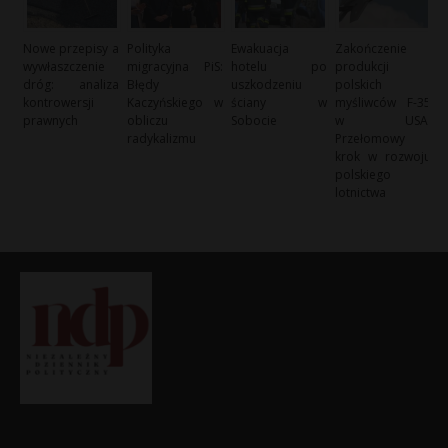
Nowe przepisy a
Polityka
Ewakuacja
Zakończenie
wywłaszczenie
migracyjna PiS:
hotelu po
produkcji
dróg: analiza
Błędy
uszkodzeniu
polskich
kontrowersji
Kaczyńskiego w
ściany w
myśliwców F-35
prawnych
obliczu
Sobocie
w USA:
radykalizmu
Przełomowy
krok w rozwoju
polskiego
lotnictwa