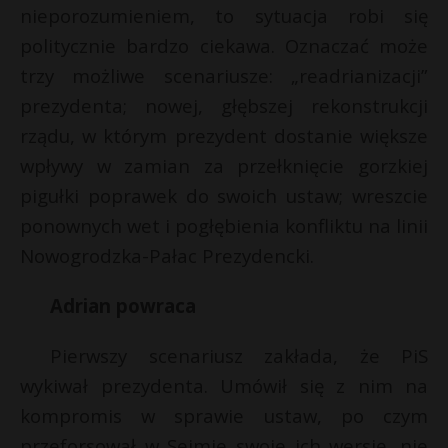
nieporozumieniem, to sytuacja robi się
politycznie bardzo ciekawa. Oznaczać może
trzy możliwe scenariusze: „readrianizacji”
prezydenta; nowej, głębszej rekonstrukcji
rządu, w którym prezydent dostanie większe
wpływy w zamian za przełknięcie gorzkiej
pigułki poprawek do swoich ustaw; wreszcie
ponownych wet i pogłębienia konfliktu na linii
Nowogrodzka-Pałac Prezydencki.
Adrian powraca
Pierwszy scenariusz zakłada, że PiS
wykiwał prezydenta. Umówił się z nim na
kompromis w sprawie ustaw, po czym
przeforsował w Sejmie swoje ich wersję, nie