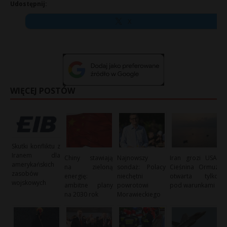
Udostępnij:
X
WIĘCEJ POSTÓW
Skutki konfliktu z
Iranem dla
Chiny stawiają
Najnowszy
Iran grozi USA:
amerykańskich
na zieloną
sondaż: Polacy
Cieśnina Ormuz
zasobów
energię:
niechętni
otwarta tylko
wojskowych
ambitne plany
powrotowi
pod warunkami
na 2030 rok
Morawieckiego