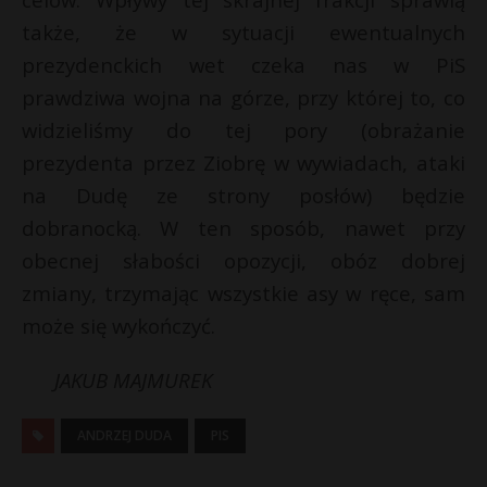
także, że w sytuacji ewentualnych
prezydenckich wet czeka nas w PiS
prawdziwa wojna na górze, przy której to, co
widzieliśmy do tej pory (obrażanie
prezydenta przez Ziobrę w wywiadach, ataki
na Dudę ze strony posłów) będzie
dobranocką. W ten sposób, nawet przy
obecnej słabości opozycji, obóz dobrej
zmiany, trzymając wszystkie asy w ręce, sam
może się wykończyć.
JAKUB MAJMUREK
ANDRZEJ DUDA
PIS