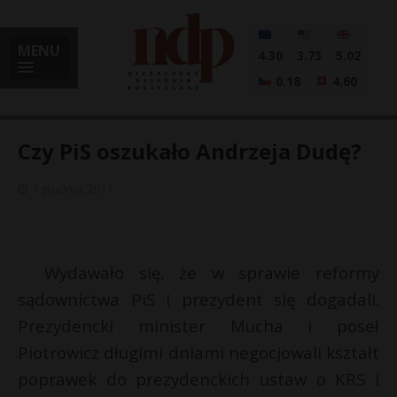
MENU
4.30
3.73
5.02
0.18
4.60
Czy PiS oszukało Andrzeja Dudę?
1 grudnia, 2017
i
Wydawało się, że w sprawie reformy
l
sądownictwa PiS i prezydent się dogadali.
Prezydencki minister Mucha i poseł
Piotrowicz długimi dniami negocjowali kształt
poprawek do prezydenckich ustaw o KRS i