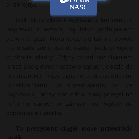
sił zbrojnych.
NAS!
Jeśli tak to właśnie wygląda za kulisami, to
poprawki z wczoraj są tylko podbijaniem
stawki w grze, która toczy się tak naprawdę
nie o sądy, ale o kształt rządu i podział łupów
w obozie władzy. Gdyby przed podpisaniem
przez Dudę dwóch ustaw o sądach, doszło do
rekonstrukcji rządu zgodnej z prezydenckimi
oczekiwaniami, to sugerowałoby to, że
najpewniej prezydent oddał swój pomysł na
reformę sądów w zamian na wpływ na
dyplomację i wojsko.
To prezydent ciągle może przewrócić
stolik