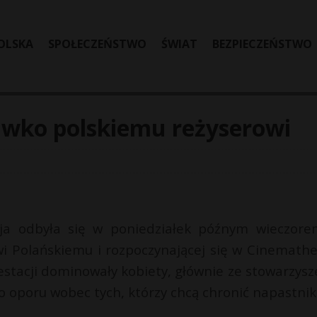
OLSKA
SPOŁECZEŃSTWO
ŚWIAT
BEZPIECZEŃSTWO
iwko polskiemu reżyserowi
cja odbyła się w poniedziałek późnym wieczor
i Polańskiemu i rozpoczynającej się w Cinemath
estacji dominowały kobiety, głównie ze stowarzysz
o oporu wobec tych, którzy chcą chronić napastni