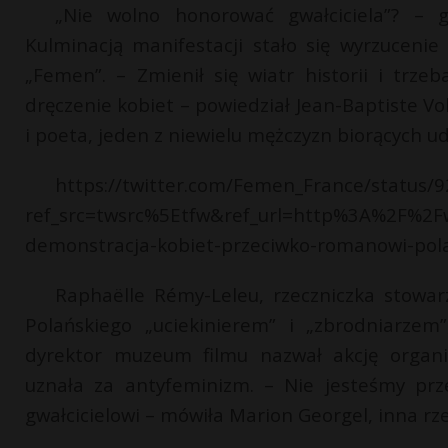
„Nie wolno honorować gwałciciela”? – gł
Kulminacją manifestacji stało się wyrzucen
„Femen”. – Zmienił się wiatr historii i trze
dręczenie kobiet – powiedział Jean-Baptiste V
i poeta, jeden z niewielu mężczyzn biorących ud
https://twitter.com/Femen_France/status
ref_src=twsrc%5Etfw&ref_url=http%3A%2F%2F
demonstracja-kobiet-przeciwko-romanowi-p
Raphaëlle Rémy-Leleu, rzeczniczka stowa
Polańskiego „uciekinierem” i „zbrodniarzem
dyrektor muzeum filmu nazwał akcję organiz
uznała za antyfeminizm. – Nie jesteśmy prz
gwałcicielowi – mówiła Marion Georgel, inna rz