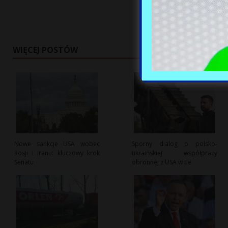
WIĘCEJ POSTÓW
Nowe sankcje USA wobec
Sporny dialog o polsko-
Rosji i Iranu: kluczowy krok
ukraińskiej współpracy
Senatu
obronnej z USA w tle