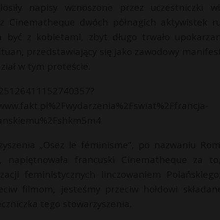
osiły napisy wznoszone przez uczestniczki wi
ie z Cinematheque dwóch półnagich aktywistek r
ba być z kobietami, zbyt długo trwało upokarzan
oltuan, przedstawiający się jako zawodowy manifes
ział w tym proteście.
/925126411152740357?
www.fakt.pl%2Fwydarzenia%2Fswiat%2Ffrancja-
olanskiemu%2Fshkm5m4
rzyszenia „Osez le féminisme”, po nazwaniu Ro
”, napiętnowała francuski Cinematheque za to
acji feministycznych linczowaniem Polańskiego
eciw filmom, jesteśmy przeciw hołdowi składa
eczniczka tego stowarzyszenia.