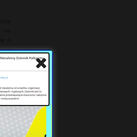
erza
k na
ny o
 swe
zych