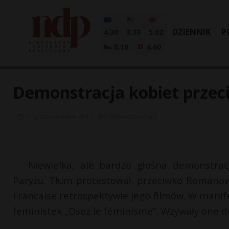
DZIENNIK
P
4.30
3.73
5.02
0.18
4.60
Demonstracja kobiet przec
31 października, 2017
Społeczeństwo
Niewielka, ale bardzo głośna demonstra
Paryżu. Tłum protestował, przeciwko Romanow
Francaise retrospektywie jego filmów. W manif
feministek „Osez le féminisme”. Wzywały one d