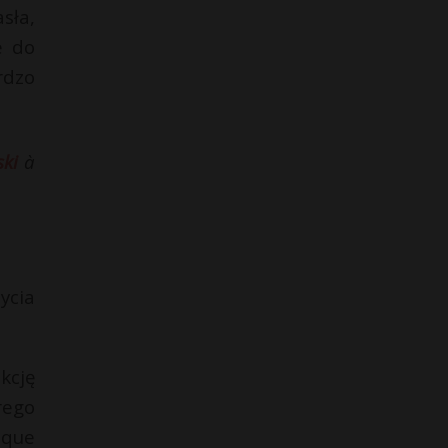
sła,
e do
rdzo
ki
à
ycia
kcję
rego
eque