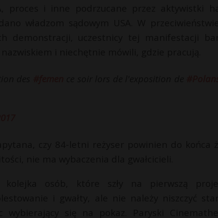
A, proces i inne podrzucane przez aktywistki ha
 wydano władzom sądowym USA. W przeciwieństwi
ch demonstracji, uczestnicy tej manifestacji ba
nazwiskiem i niechętnie mówili, gdzie pracują.
tion des
#femen
ce soir lors de l'exposition de
#Polans
2017
apytana, czy 84-letni reżyser powinien do końca ż
itości, nie ma wybaczenia dla gwałcicieli.
kolejka osób, które szły na pierwszą proje
estowanie i gwałty, ale nie należy niszczyć sta
iec wybierający się na pokaz. Paryski Cinemath