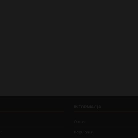
INFORMACJA
O nas
wo
Regulamin