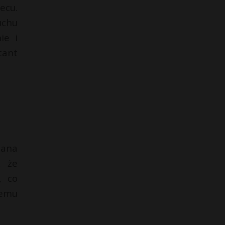
ecu.
uchu
ie i
tant
mana
, że
, co
nemu