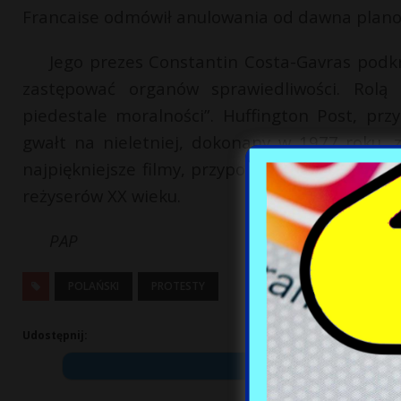
Francaise odmówił anulowania od dawna plan
Jego prezes Constantin Costa-Gavras podk
zastępować organów sprawiedliwości. Rolą
piedestale moralności”. Huffington Post, pr
gwałt na nieletniej, dokonany w 1977 roku, z
najpiękniejsze filmy, przypomina Oscary i Zł
reżyserów XX wieku.
PAP
POLAŃSKI
PROTESTY
Udostępnij: