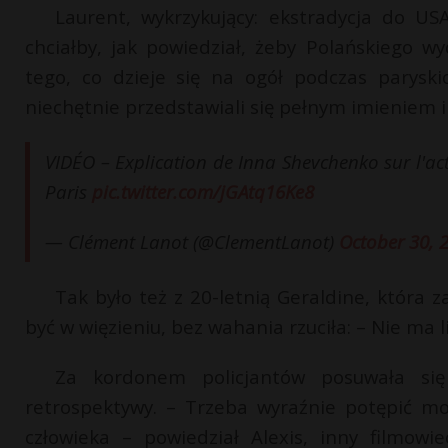
Laurent, wykrzykujący: ekstradycja do US
chciałby, jak powiedział, żeby Polańskiego
tego, co dzieje się na ogół podczas paryski
niechętnie przedstawiali się pełnym imieniem i 
VIDÉO – Explication de Inna Shevchenko sur l'ac
Paris
pic.twitter.com/jGAtq16Ke8
— Clément Lanot (@ClementLanot)
October 30, 
Tak było też z 20-letnią Geraldine, która z
być w więzieniu, bez wahania rzuciła: – Nie ma l
Za kordonem policjantów posuwała się 
retrospektywy. – Trzeba wyraźnie potępić mol
człowieka – powiedział Alexis, inny filmow