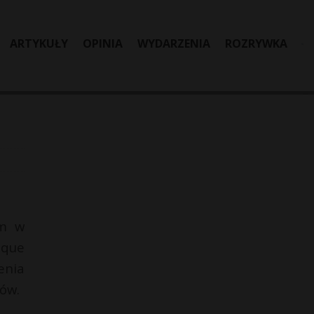
ARTYKUŁY
OPINIA
WYDARZENIA
ROZRYWKA
em w
eque
enia
ków.