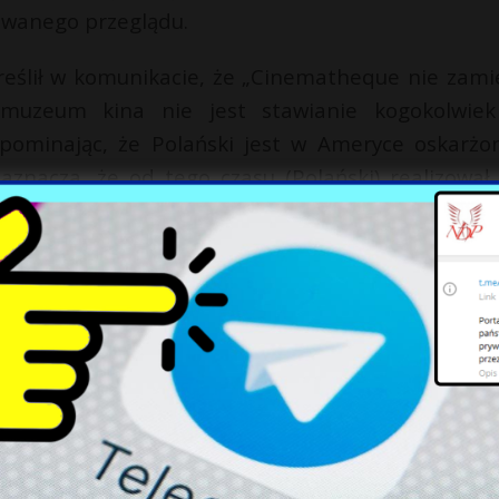
owanego przeglądu.
reślił w komunikacie, że „Cinematheque nie zami
 muzeum kina nie jest stawianie kogokolwie
zypominając, że Polański jest w Ameryce oskarżo
aznacza, że od tego czasu (Polański) realizował
ote Palmy w Cannes i nazywa go jednym z najwięks
X