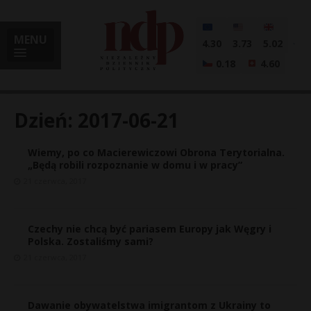
MENU
4.30
3.73
5.02
0.18
4.60
Dzień:
2017-06-21
Wiemy, po co Macierewiczowi Obrona Terytorialna.
i
„Będą robili rozpoznanie w domu i w pracy”
21 czerwca, 2017
l
Czechy nie chcą być pariasem Europy jak Węgry i
Polska. Zostaliśmy sami?
21 czerwca, 2017
Dawanie obywatelstwa imigrantom z Ukrainy to