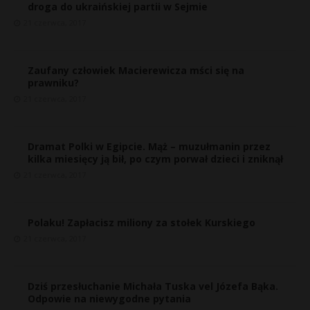
droga do ukraińskiej partii w Sejmie
21 czerwca, 2017
Zaufany człowiek Macierewicza mści się na
prawniku?
21 czerwca, 2017
Dramat Polki w Egipcie. Mąż – muzułmanin przez
kilka miesięcy ją bił, po czym porwał dzieci i zniknął
21 czerwca, 2017
Polaku! Zapłacisz miliony za stołek Kurskiego
21 czerwca, 2017
Dziś przesłuchanie Michała Tuska vel Józefa Bąka.
Odpowie na niewygodne pytania