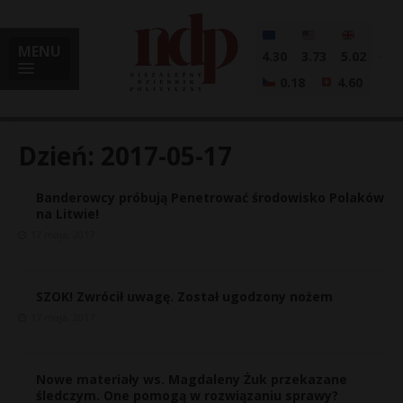
MENU
4.30
3.73
5.02
0.18
4.60
Dzień:
2017-05-17
Banderowcy próbują Penetrować środowisko Polaków
i
na Litwie!
17 maja, 2017
l
SZOK! Zwrócił uwagę. Został ugodzony nożem
17 maja, 2017
Nowe materiały ws. Magdaleny Żuk przekazane
śledczym. One pomogą w rozwiązaniu sprawy?