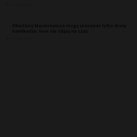
17 maja, 2017
Obietnicę Macierewicza mogą uratować tylko drony
kamikadze. Inne nie zdążą na czas
17 maja, 2017