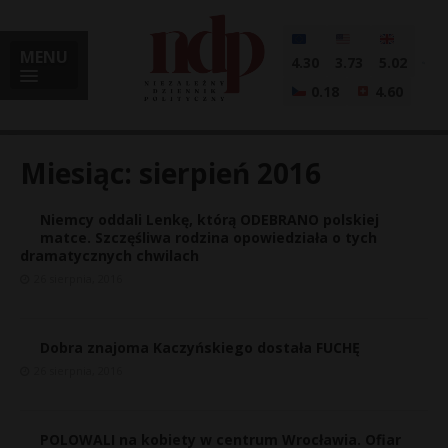
MENU
4.30
3.73
5.02
0.18
4.60
Miesiąc:
sierpień 2016
Niemcy oddali Lenkę, którą ODEBRANO polskiej
i
matce. Szczęśliwa rodzina opowiedziała o tych
dramatycznych chwilach
26 sierpnia, 2016
l
Dobra znajoma Kaczyńskiego dostała FUCHĘ
26 sierpnia, 2016
POLOWALI na kobiety w centrum Wrocławia. Ofiar