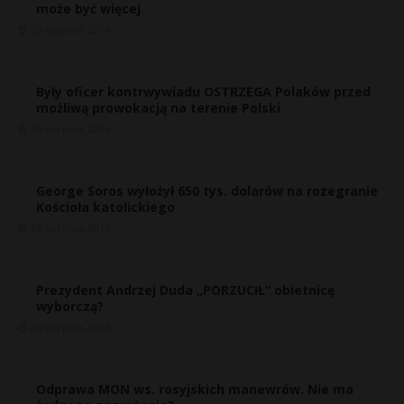
może być więcej
26 sierpnia, 2016
Były oficer kontrwywiadu OSTRZEGA Polaków przed
możliwą prowokacją na terenie Polski
26 sierpnia, 2016
George Soros wyłożył 650 tys. dolarów na rozegranie
Kościoła katolickiego
26 sierpnia, 2016
Prezydent Andrzej Duda „PORZUCIŁ” obietnicę
wyborczą?
26 sierpnia, 2016
Odprawa MON ws. rosyjskich manewrów. Nie ma