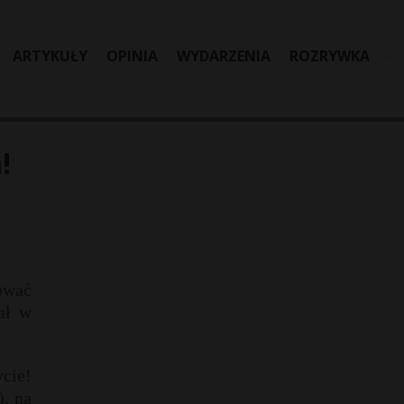
ARTYKUŁY
OPINIA
WYDARZENIA
ROZRYWKA
!
ować
ał w
ycie!
), na