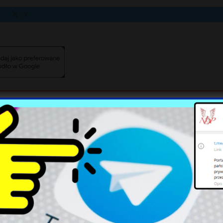
X
Polska branża kosmiczna:
Sąd potwierdza: Zużyte
Potencjał i wyzwania rozwoju
podkłady kolejowe to
niebezpieczne odpady