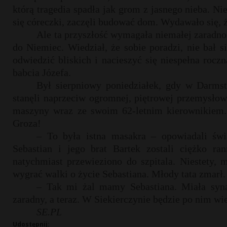
którą tragedia spadła jak grom z jasnego nieba. Ni
się córeczki, zaczęli budować dom. Wydawało się, 
Ale ta przyszłość wymagała niemałej zaradnoś
do Niemiec. Wiedział, że sobie poradzi, nie bał s
odwiedzić bliskich i nacieszyć się niespełna rocz
babcia Józefa.
Był sierpniowy poniedziałek, gdy w Darms
stanęli naprzeciw ogromnej, piętrowej przemysłow
maszyny wraz ze swoim 62-letnim kierownikiem. N
Groza!
– To była istna masakra – opowiadali świa
Sebastian i jego brat Bartek zostali ciężko 
natychmiast przewieziono do szpitala. Niestety, 
wygrać walki o życie Sebastiana. Młody tata zmarł.
– Tak mi żal mamy Sebastiana. Miała syna 
zaradny, a teraz. W Siekierczynie będzie po nim wi
SE.PL
Udostępnij: