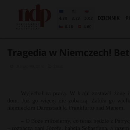
DZIENNIK
P
4.30
3.73
5.02
0.18
4.60
Tragedia w Niemczech! Bet
19 sierpnia, 2016
Świat
Wyjechał za pracą. W kraju zostawił żonę i
dom. Już go więcej nie zobaczą. Zabiła go wielk
niemieckim Darmstadt k. Frankfurtu nad Menem.
– O Boże miłosierny, co teraz będzie z Patryc
– rozpacza pani Józefa, babcia Sebastiana, a razem