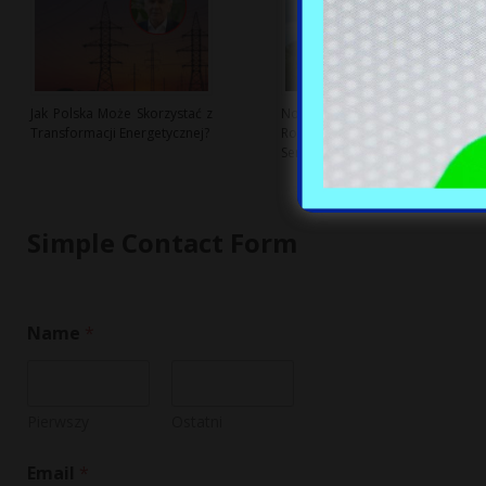
Jak Polska Może Skorzystać z
Nowe sankcje USA wobec
Transformacji Energetycznej?
Rosji i Iranu: kluczowy krok
Senatu
Simple Contact Form
Name
*
Pierwszy
Ostatni
Email
*