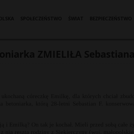
OLSKA
SPOŁECZEŃSTWO
ŚWIAT
BEZPIECZEŃSTWO
oniarka ZMIELIŁA Sebastiana
 ukochaną córeczkę Emilkę, dla których chciał zbud
a betoniarka, którą 28-letni Sebastian F. konserwow
ją i Emilką? On tak je kochał. Mieli przed sobą całe ż
 z nią reszta rodziny z Siekierczyny (woj. małopolskie