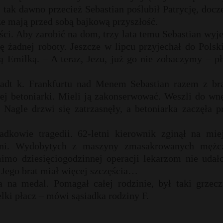
e tak dawno przecież Sebastian poślubił Patrycję, docz
że mają przed sobą bajkową przyszłość.
ci. Aby zarobić na dom, trzy lata temu Sebastian wyj
ię żadnej roboty. Jeszcze w lipcu przyjechał do Polsk
ną Emilką. – A teraz, Jezu, już go nie zobaczymy – p
tadt k. Frankfurtu nad Menem Sebastian razem z br
ej betoniarki. Mieli ją zakonserwować. Weszli do wnę
agle drzwi się zatrzasnęły, a betoniarka zaczęła pr
dkowie tragedii. 62-letni kierownik zginął na miej
ranni. Wydobytych z maszyny zmasakrowanych mężc
mimo dziesięciogodzinnej operacji lekarzom nie udało
 Jego brat miał więcej szczęścia…
na medal. Pomagał całej rodzinie, był taki grzecz
elki płacz – mówi sąsiadka rodziny F.