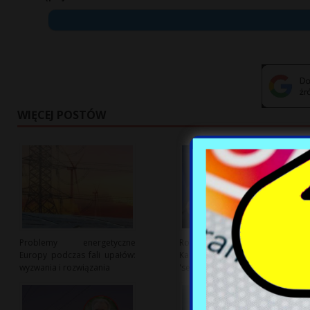
WIĘCEJ POSTÓW
Problemy energetyczne
Rocznica zaprzysiężenia
Europy podczas fali upałów:
Karola Nawrockiego: krytyka
wyzwania i rozwiązania
'sejmowej zamrażarki’