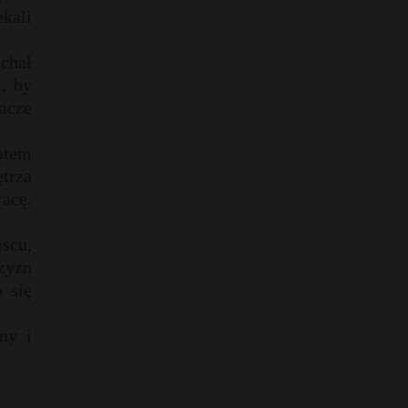
ekali
echał
i, by
łacze
atem
trza
acę.
scu,
zyzn
 się
ny i