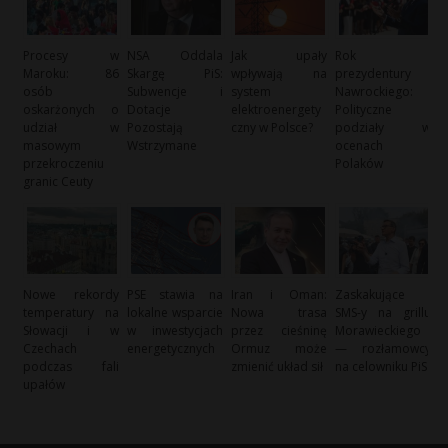
Procesy w
NSA Oddala
Jak upały
Rok
Maroku: 86
Skargę PiS:
wpływają na
prezydentury
osób
Subwencje i
system
Nawrockiego:
oskarżonych o
Dotacje
elektroenergety
Polityczne
udział w
Pozostają
czny w Polsce?
podziały w
masowym
Wstrzymane
ocenach
przekroczeniu
Polaków
granic Ceuty
Nowe rekordy
PSE stawia na
Iran i Oman:
Zaskakujące
temperatury na
lokalne wsparcie
Nowa trasa
SMS-y na grillu
Słowacji i w
w inwestycjach
przez cieśninę
Morawieckiego
Czechach
energetycznych
Ormuz może
— rozłamowcy
podczas fali
zmienić układ sił
na celowniku PiS
upałów