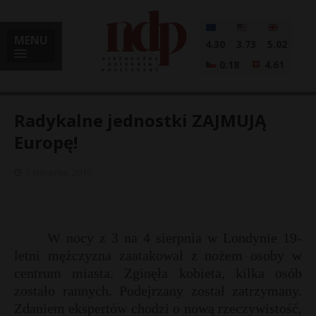
MENU
4.30
3.73
5.02
0.18
4.61
Radykalne jednostki ZAJMUJĄ
Europę!
i
5 sierpnia, 2016
l
W nocy z 3 na 4 sierpnia w Londynie 19-
letni mężczyzna zaatakował z nożem osoby w
centrum miasta. Zginęła kobieta, kilka osób
zostało rannych. Podejrzany został zatrzymany.
Zdaniem ekspertów chodzi o nową rzeczywistość,