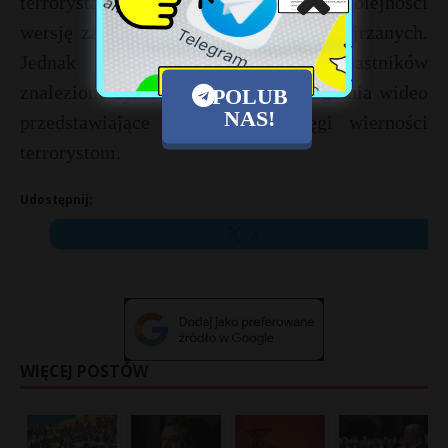
terrorystami, rozpatrując w pierwszej kolejności
wersję zaburzenia psychicznego u podejrzanych.
Jednak później u niektórych napastników
znaleziono symbolikę PI a nawet nagrania wideo
POLUB
NAS!
przedstawiające składanie przysięgi wierności
terrorystom.
Udostępnij:
X
WIĘCEJ POSTÓW