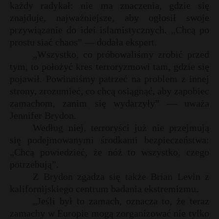
każdy radykał: nie ma znaczenia, gdzie się
P
znajduje, najważniejsze, aby ogłosił swoje
przywiązanie do idei islamistycznych. „Chcą po
prostu siać chaos” — dodała ekspert.
„Wszystko, co próbowaliśmy zrobić przed
E
tym, to położyć kres terroryzmowi tam, gdzie się
pojawił. Powinniśmy patrzeć na problem z innej
strony, zrozumieć, co chcą osiągnąć, aby zapobiec
i
zamachom, zanim się wydarzyły” — uważa
l
Jennifer Brydon.
Według niej, terroryści już nie przejmują
się podejmowanymi środkami bezpieczeństwa:
„Chcą powiedzieć, że nóż to wszystko, czego
potrzebują”.
s
Z Brydon zgadza się także Brian Levin z
s
kalifornijskiego centrum badania ekstremizmu.
„Jeśli był to zamach, oznacza to, że teraz
zamachy w Europie mogą zorganizować nie tylko