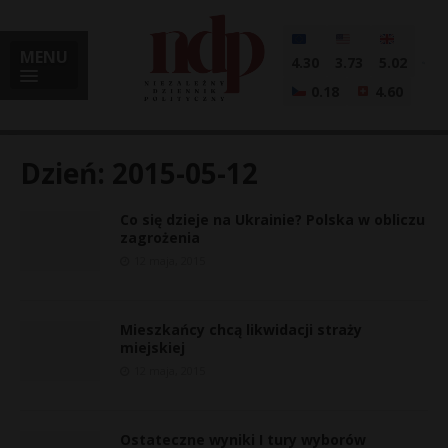
MENU
4.30
3.73
5.02
0.18
4.60
Dzień:
2015-05-12
Co się dzieje na Ukrainie? Polska w obliczu
i
zagrożenia
12 maja, 2015
l
Mieszkańcy chcą likwidacji straży
miejskiej
12 maja, 2015
Ostateczne wyniki I tury wyborów