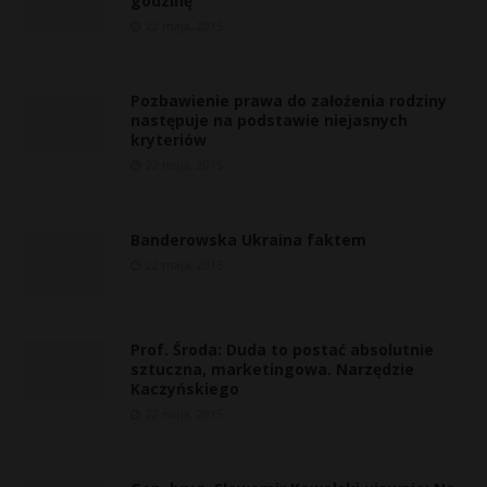
godzinę
22 maja, 2015
Pozbawienie prawa do założenia rodziny
następuje na podstawie niejasnych
kryteriów
22 maja, 2015
Banderowska Ukraina faktem
22 maja, 2015
Prof. Środa: Duda to postać absolutnie
sztuczna, marketingowa. Narzędzie
Kaczyńskiego
22 maja, 2015