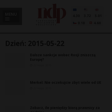
MENU
4.30
3.72
5.01
0.18
4.60
Dzień:
2015-05-22
Dalsze sankcje wobec Rosji zniszczą
i
Europę?
22 maja, 2015
l
Merkel: Nie oczekujcie zbyt wiele od UE
22 maja, 2015
Zobacz, ile pieniędzy biorą prawnicy za