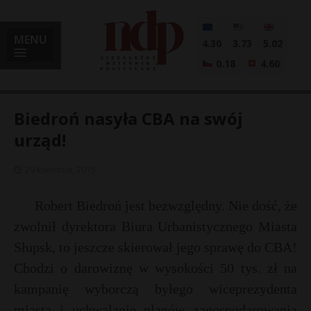
MENU
4.30
3.73
5.02
0.18
4.60
Biedroń nasyła CBA na swój
urząd!
i
29 kwietnia, 2015
Robert Biedroń jest bezwzględny. Nie dość, że
l
zwolnił dyrektora Biura Urbanistycznego Miasta
Słupsk, to jeszcze skierował jego sprawę do CBA!
Chodzi o darowiznę w wysokości 50 tys. zł na
kampanię wyborczą byłego wiceprezydenta
miasta i uchwalanie planów zagospodarowania