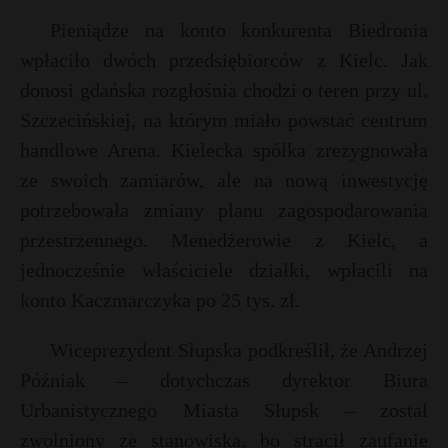
P
Pieniądze na konto konkurenta Biedronia
wpłaciło dwóch przedsiębiorców z Kielc. Jak
donosi gdańska rozgłośnia chodzi o teren przy ul.
Szczecińskiej, na którym miało powstać centrum
t
E
handlowe Arena. Kielecka spółka zrezygnowała
ze swoich zamiarów, ale na nową inwestycję
i
potrzebowała zmiany planu zagospodarowania
l
przestrzennego. Menedżerowie z Kielc, a
jednocześnie właściciele działki, wpłacili na
konto Kaczmarczyka po 25 tys. zł.
Wiceprezydent Słupska podkreślił, że Andrzej
Późniak – dotychczas dyrektor Biura
Urbanistycznego Miasta Słupsk – został
zwolniony ze stanowiska, bo stracił zaufanie