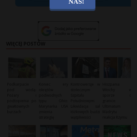
NAS!
X
WIĘCEJ POSTÓW
Podkarpacie
Koniec ery
Kontrowersje w
Hiszpania i
pod wodą:
okrętów
stołecznym
Włochy w
Pożary i
podwodnych
Szpitalu
sporze o
podtopienia po
typu Ohio:
Południowym:
granice:
gwałtownych
Marynarka USA
Likwidacja sal
Ultimatum
burzach
zmienia
łóżkowych budzi
Madrytu i
strategię
wątpliwości
reakcja Rzymu