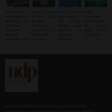
Rozbudowa
Samsung Galaxy
Meta w centrum
Nowe
infrastruktury
Z Fold8 Ultra:
kontrowersji:
rozwiązania
kolejowej pod
Ewolucja
Sąd Nowego
komunikacyjne
lotniskiem w
składanych
Meksyku uznaje
dla polskich
Baranowie:
smartfonów na
platformy za
służb: Merkury
kluczowe
najwyższym
zagrożenie
2.0 i mSzyfr
szczegóły i plany
poziomie
społeczne
Portal niezależny od instytucji państwowych,
organizacji rządowych. Dziennik jest prywatnym