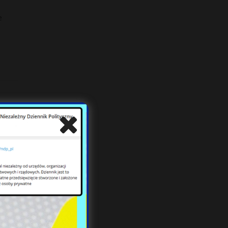
e
maju,