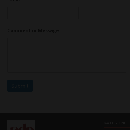
m
e
Comment or Message
Submit
KATEGORIE