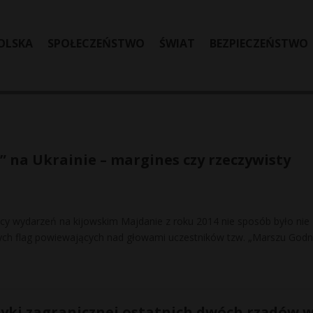
OLSKA
SPOŁECZEŃSTWO
ŚWIAT
BEZPIECZEŃSTWO
na Ukrainie – margines czy rzeczywisty
cy wydarzeń na kijowskim Majdanie z roku 2014 nie sposób było nie
ch flag powiewających nad głowami uczestników tzw. „Marszu Godno
tyki zagranicznej ostatnich dwóch rządów 