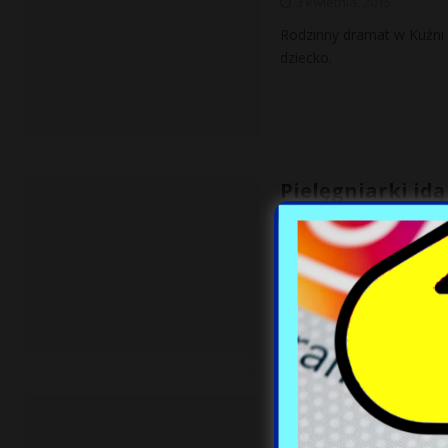
3 kwietnia, 2015
Rodzinny dramat w Kuźni 
dziecko.
Pielęgniarki id
3 kwietnia, 2015
Pielęgniarki się buntują.
a we wrześniu strajk gen
Czy Państwo Isl
3 kwietnia, 2015