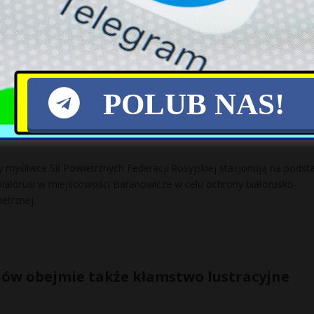
a jednookiego mułłę Omara? Duchowego przywódcy afgańskich talibó
akistańskim Beludżystanie, od lat nie słychać i nie widać.
POLUB NAS!
ięcej rosyjskich samolotów
ry myśliwce Sił Powietrznych Federacji Rosyjskiej stacjonują na podst
 Białorusi w miejscowości Baranowicze w celu ochrony białorusko-
ietrznej.
ów obejmie także kłamstwo lustracyjne