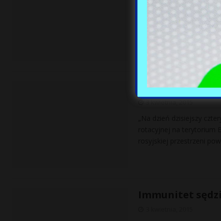
Czy ktoś jeszcze pamięt
który ukrywa się ponoć w p
Białoruś chce w
3 kwietnia, 2015
„Na dzień dzisiejszy czte
rotacyjnej na terytorium
rosyjskiej przestrzeni pow
Immunitet sędzi
3 kwietnia, 2015