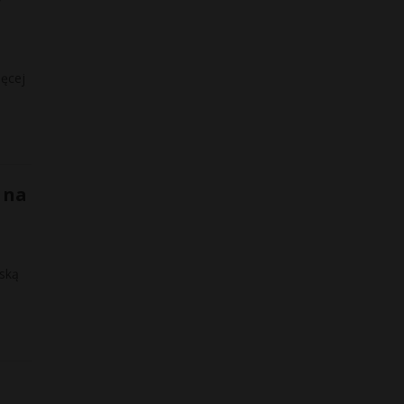
ięcej
 na
rską