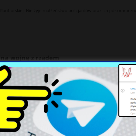
Raciborskiej. Nie żyje małżeństwo policjantów oraz ich półtoraroczn
ą na wojnę z rządem
 Zapowiadają ogólnopolski protest 22 kwietnia, strajk ostrzegawczy w 
eralny, podaje „Gazeta Wyborcza”.
amskie zastąpi talibów w Afganistanie