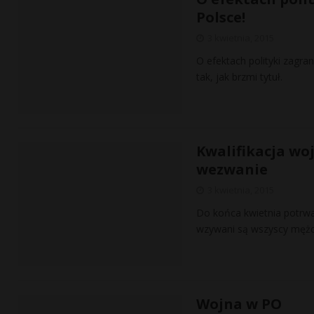
Polsce!
3 kwietnia, 2015
O efektach polityki zagr
tak, jak brzmi tytuł.
Kwalifikacja wo
wezwanie
3 kwietnia, 2015
Do końca kwietnia potrwa
wzywani są wszyscy mężcz
Wojna w PO