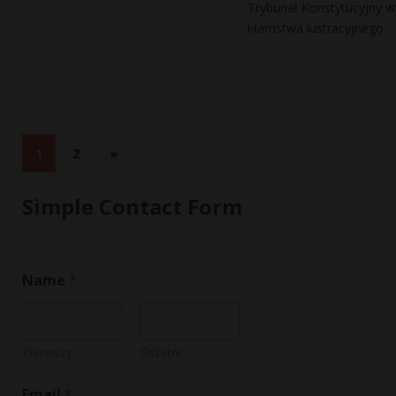
Trybunał Konstytucyjny w
kłamstwa lustracyjnego.
1
2
»
Simple Contact Form
*
Name
*
E
m
a
i
l
Pierwszy
Ostatni
N
a
Email
*