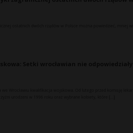
anicznej ostatnich dwóch rządów w Polsce można powiedzieć, mniej w
jskowa: Setki wrocławian nie odpowiedziały
 we Wrocławiu kwalifikacja wojskowa. Od lutego przed komisję leka
yźni urodzeni w 1996 roku oraz wybrane kobiety, które
[…]