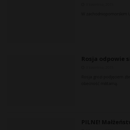
3 kwietnia, 2015
W zachodniopomorskim Ur
Rosja odpowie s
3 kwietnia, 2015
Rosja grozi podjęciem zbr
obecność militarną.
PILNE! Małżeństw