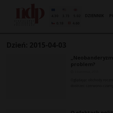
DZIENNIK
P
4.30
3.73
5.02
0.18
4.60
Dzień:
2015-04-03
„Neobanderyzm” 
problem?
3 kwietnia, 2015
Oglądając obchody roczni
dostrzec czerwono-czarny
O efektach poli