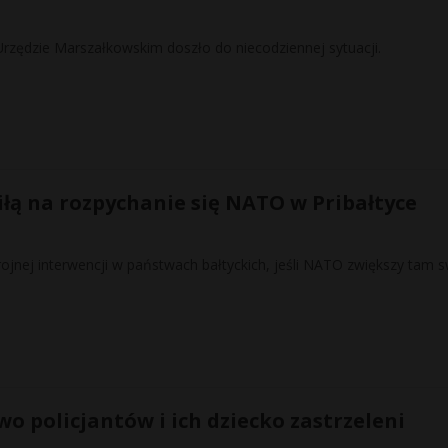
zędzie Marszałkowskim doszło do niecodziennej sytuacji.
iłą na rozpychanie się NATO w Pribałtyce
ojnej interwencji w państwach bałtyckich, jeśli NATO zwiększy tam 
o policjantów i ich dziecko zastrzeleni