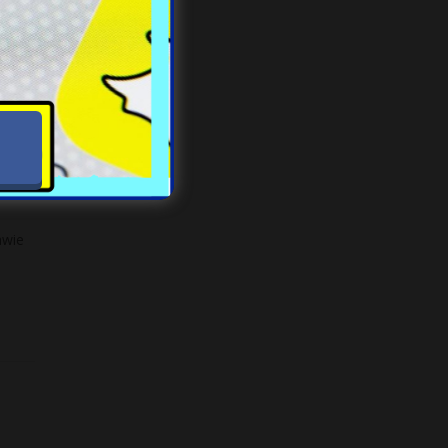
w,
awie