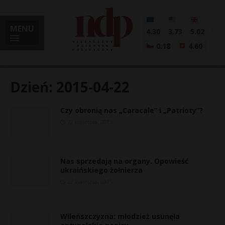
MENU
4.30
3.73
5.02
0.18
4.60
Dzień:
2015-04-22
Czy obronią nas „Caracale” i „Patrioty”?
i
22 kwietnia, 2015
Nas sprzedają na organy. Opowieść
l
ukraińskiego żołnierza
22 kwietnia, 2015
Wileńszczyzna: młodzież usunęła