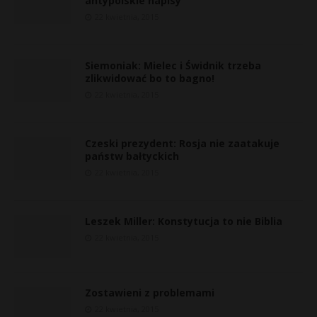
antypolskie napisy
22 kwietnia, 2015
Siemoniak: Mielec i Świdnik trzeba
zlikwidować bo to bagno!
22 kwietnia, 2015
Czeski prezydent: Rosja nie zaatakuje
państw bałtyckich
22 kwietnia, 2015
Leszek Miller: Konstytucja to nie Biblia
22 kwietnia, 2015
Zostawieni z problemami
22 kwietnia, 2015