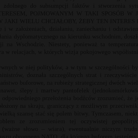
, zdolnego do subsumpcji faktów i stworzenia sytu
 INTERESEM, POJMOWANYM W TAKI SPOSÓB W 
 W JAKI WIELU CHCIAŁOBY, ŻEBY TEN INTERES
 założeniach, działaniu, zaniechaniu i odstawien
ałania dyplomatycznego na kierunku wschodnim, doszł
ji na Wschodzie. Niestety, ponieważ ta temperatura
era w relacjach, w których wizja pokojowego współistn
tywnych w niej polityków, a w tym w szczególności by
nistrów, doznała szczególnych strat i rzeczywiście 
aństwo buforowe, na rubieży strategicznej dwóch wie
nawet, ślepy i martwy pantofelek (jednokomórkowi
odpowiedniego przełożenia bodźców zrozumieć, że je
ołożony na skraju, graniczący z możliwym przeciwnik
wielką szansę stać się polem bitwy. Tymczasem, niekt
oblem ze zrozumieniem tej oczywistej geopolityc
i (ważne słowo – wiara), ewentualnie niczym trudn
ojuszu obronnego NATO, dla którego buforem jesteśmy,