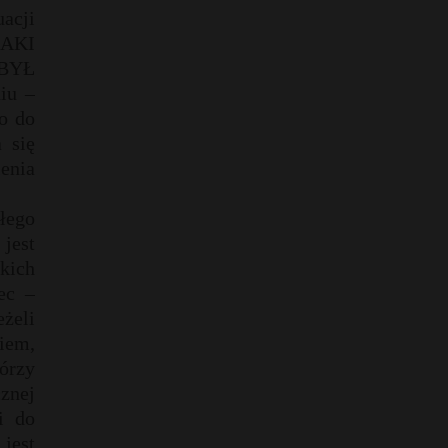
acji
JAKI
 BYŁ
iu –
o do
 się
ienia
łego
jest
lkich
ec –
żeli
iem,
órzy
znej
i do
 jest