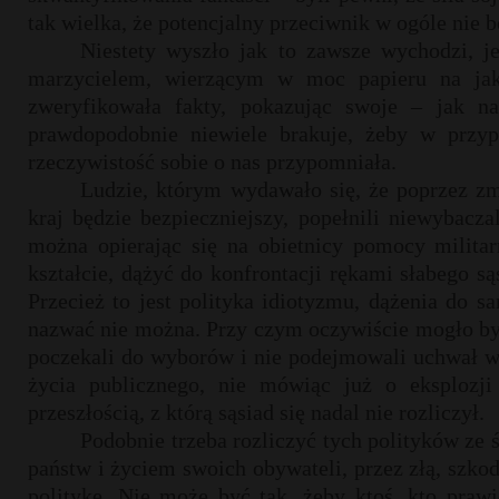
tak wielka, że potencjalny przeciwnik w ogóle nie 
Niestety wyszło jak to zawsze wychodzi, je
marzycielem, wierzącym w moc papieru na jaki
zweryfikowała fakty, pokazując swoje – jak na
prawdopodobnie niewiele brakuje, żeby w przyp
rzeczywistość sobie o nas przypomniała.
Ludzie, którym wydawało się, że poprzez zm
kraj będzie bezpieczniejszy, popełnili niewybacza
można opierając się na obietnicy pomocy militar
kształcie, dążyć do konfrontacji rękami słabego 
Przecież to jest polityka idiotyzmu, dążenia do s
nazwać nie można. Przy czym oczywiście mogło być 
poczekali do wyborów i nie podejmowali uchwał 
życia publicznego, nie mówiąc już o eksplozji
przeszłością, z którą sąsiad się nadal nie rozliczył.
Podobnie trzeba rozliczyć tych polityków ze 
państw i życiem swoich obywateli, przez złą, szko
politykę. Nie może być tak, żeby ktoś, kto prawi