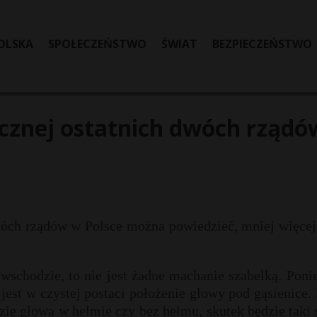
OLSKA
SPOŁECZEŃSTWO
ŚWIAT
BEZPIECZEŃSTWO
icznej ostatnich dwóch rządó
dwóch rządów w Polsce można powiedzieć, mniej więcej
wschodzie, to nie jest żadne machanie szabelką. Pon
 jest w czystej postaci położenie głowy pod gąsienice.
dzie głowa w hełmie czy bez hełmu, skutek będzie taki