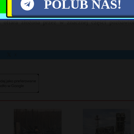
POLUB NAS!
t najważniejsze, żeby inne państwa i organizacje na św
walutą?
a ofiara złożona przez w znacznej części pozbawio
X