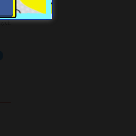
iecie
nych