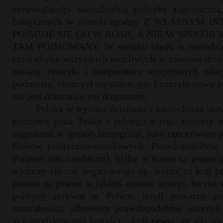
uprawiającego samodzielną politykę zagraniczną
faktycznych w sposób zgodny Z WŁASNYM
POJMUJE SIĘ GO W ROSJI, A NIE W SPOSÓB
TAM POJMOWANY. W wyniku błędu w metodzie i w
czyli chyba wszystkich możliwych w zakresie dzi
zmiany retoryki i temperatury wzajemnych relac
podniosła, skończył się status quo i zaczęła nowa 
nie jest dominującym dogmatem.
Polska w wyniku działania i zaniechania ak
premiera pana Tuska i jednego z jego niestety mi
zagrożona w sposób szczególny, jako rzeczywiste p
bloków polityczno-wojskowych. Prawdopodobnie 
Paramecium caudatum), byłby w stanie za pomocą 
wydarzy się coś negatywnego np. wojna, to kraj p
prawie na pewno w jakiejś mierze ucierpi, bo ma 
politycy aktywni w Polsce, mieli poważny pr
naturalności, albowiem prawdopodobnie wierzyl
skwantyfikowania fantaści – byli pewni, że siła s