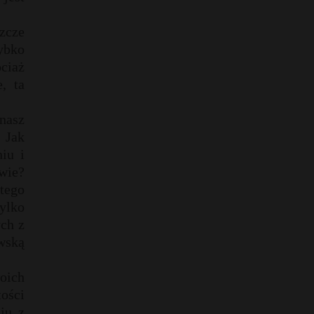
zcze
ybko
ciaż
, ta
nasz
. Jak
iu i
wie?
 tego
tylko
ch z
wską
woich
tości
ju z