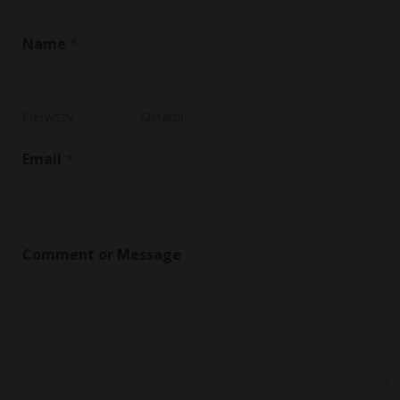
Name
*
Pierwszy
Ostatni
Email
*
E
Comment or Message
m
a
i
l
E
m
a
i
l