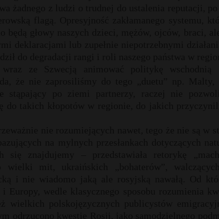
a żadnego z ludzi o trudnej do ustalenia reputacji, p
derowską flagą. Opresyjność zakłamanego systemu, kt
 będą głowy naszych dzieci, mężów, ojców, braci, al
ymi deklaracjami lub zupełnie niepotrzebnymi działan
dził do degradacji rangi i roli naszego państwa w regio
wraz ze Szwecją animować politykę wschodnią 
oda, że nie zaprosiliśmy do tego „duetu” np. Malty, 
 stąpający po ziemi partnerzy, raczej nie pozwoli
 do takich kłopotów w regionie, do jakich przyczynil
rzeważnie nie rozumiejących nawet, tego że nie są w s
 bazujących na mylnych przesłankach dotyczących nat
ch się znajdujemy – przedstawiała retorykę „mach
 wielki mit, ukraińskich „bohaterów”, walczącyc
cką i nie wiadomo jaką ale rosyjską nawałą. Od któ
e i Europy, wedle klasycznego sposobu rozumienia kw
eż wielkich polskojęzycznych publicystów emigracyj
tym odrzucono kwestię Rosji, jako samodzielnego pod