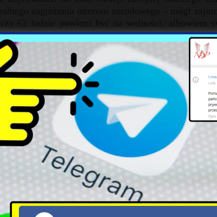
 realnego zagrożenia interesu narodowego – mógł zaj
, czy Ci ludzie powinni być na wolności, albowiem s
nteresy reprezentują, bo na pewno nie są to interesy P
rgumentacji, że konflikt z Rosją jest nieunikniony, 
arstwową, odbudowując imperium. Owszem, takie zagro
akże trzeba mieć świadomość, że to nie Rosja przybliżał
bliżało się do granic Rosji. Jeżeli zdarzy się konflik
ką przez ostatnie lata prowadził Zachód, a konkretnie 
pomiędzy dwoma oceanami.
 z perspektywy potomków kolonistów, zamieszkują
onej pomiędzy dwoma oceanami i inne terytoria dołącz
lonii, problemy Europy to czysty zysk. Ponieważ z
 europejskie prosiły się o ochronę i wsparcie, grzec
ałej swojej mocy i sile połączonego potencjału stan
ego ponieważ może pokojowo i w ramach wymiany czerp
ityczno-gospodarczy kryzys w Europie i ewentualny up