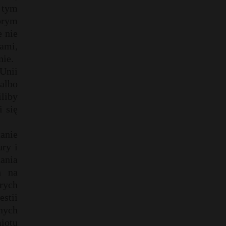
o tym
órym
e nie
iami,
nie.
Unii
albo
liby
i się
tanie
ury i
ania
h na
rych
estii
nych
miotu