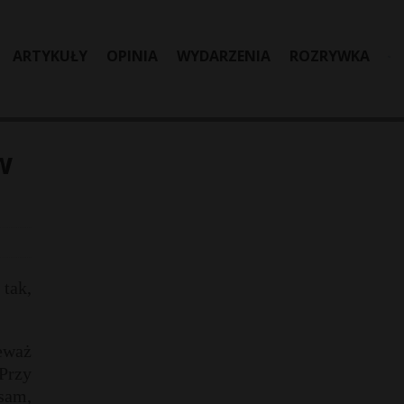
ARTYKUŁY
OPINIA
WYDARZENIA
ROZRYWKA
w
 tak,
ieważ
 Przy
 sam,