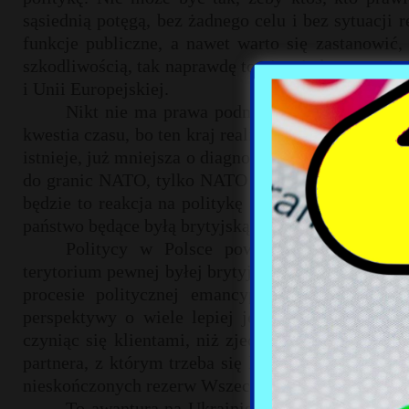
sąsiednią potęgą, bez żadnego celu i bez sytuacji
funkcje publiczne, a nawet warto się zastanowić
szkodliwością, tak naprawdę to nie wiadomo czyje i
i Unii Europejskiej.
Nikt nie ma prawa podnosić jako pierwotnej a
kwestia czasu, bo ten kraj realizuje politykę moc
istnieje, już mniejsza o diagnozę i szczegóły, jedn
do granic NATO, tylko NATO przez ostatnie lata przy
będzie to reakcja na politykę agresji i aneksji, ja
państwo będące byłą brytyjską kolonią położoną 
Politycy w Polsce powinni pamiętać, że
terytorium pewnej byłej brytyjskiej kolonii położ
procesie politycznej emancypacji tej byłej ko
perspektywy o wiele lepiej jest, żeby to państwa
czyniąc się klientami, niż zjednoczona Europa w c
partnera, z którym trzeba się liczyć, także dlat
nieskończonych rezerw Wszechrosji.
To awantura na Ukrainie przypieczętuje pol