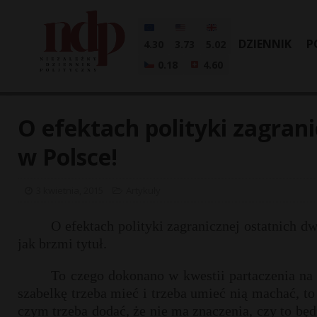
DZIENNIK
P
4.30
3.73
5.02
0.18
4.60
O efektach polityki zagran
w Polsce!
3 kwietnia, 2015
Artykuły
O efektach polityki zagranicznej ostatnich 
jak brzmi tytuł.
To czego dokonano w kwestii partaczenia na 
szabelkę trzeba mieć i trzeba umieć nią machać, to
czym trzeba dodać, że nie ma znaczenia, czy to bę