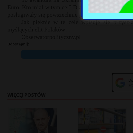
Euro. Kto miał w tym cel? Dla jakiego państwa, jes
posługiwały się powszechnie jego bezwartościową 
Jak pięknie w te cele wpisuje się przyszł
myślących elit Polaków…
Obserwatorpolityczny.pl
Udostępnij:
WIĘCEJ POSTÓW