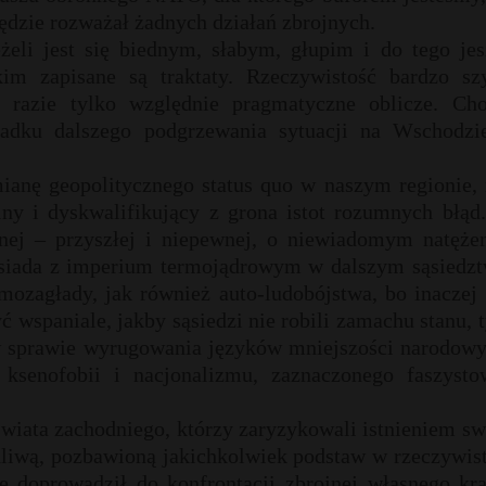
będzie rozważał żadnych działań zbrojnych.
żeli jest się biednym, słabym, głupim i do tego jes
m zapisane są traktaty. Rzeczywistość bardzo sz
 razie tylko względnie pragmatyczne oblicze. Cho
adku dalszego podgrzewania sytuacji na Wschodzie
ianę geopolitycznego status quo w naszym regionie, 
lny i dyskwalifikujący z grona istot rozumnych błąd
nej – przyszłej i niepewnej, o niewiadomym natężen
sąsiada z imperium termojądrowym w dalszym sąsiedzt
amozagłady, jak również auto-ludobójstwa, bo inaczej
wspaniale, jakby sąsiedzi nie robili zamachu stanu, 
w sprawie wyrugowania języków mniejszości narodowy
 ksenofobii i nacjonalizmu, zaznaczonego faszysto
świata zachodniego, którzy zaryzykowali istnieniem s
dliwą, pozbawioną jakichkolwiek podstaw w rzeczywis
e doprowadził do konfrontacji zbrojnej własnego kra