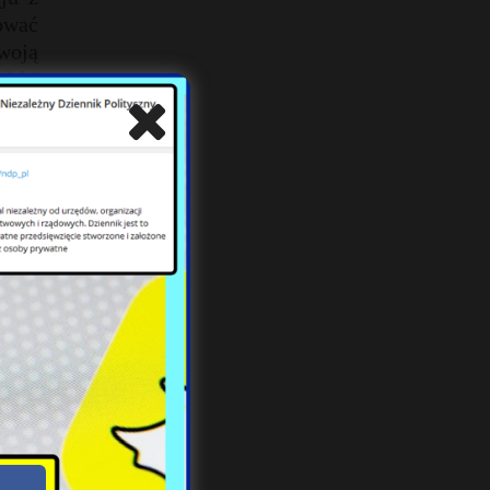
mować
woją
olski
że to
żenie
a się
t, to
jedno
cych
one w
 ich
znie
owiła
ać z
adek