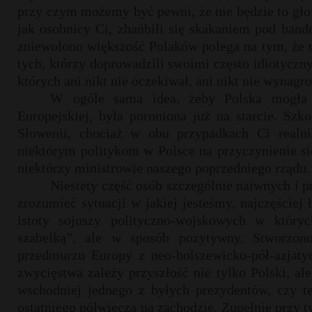
przy czym możemy być pewni, że nie będzie to głow
jak osobnicy Ci, zhańbili się skakaniem pod ban
zniewolono większość Polaków polega na tym, że to
tych, którzy doprowadzili swoimi często idiotyczn
których ani nikt nie oczekiwał, ani nikt nie wynagro
W ogóle sama idea, żeby Polska mogła 
Europejskiej, była poroniona już na starcie. Szk
Słowenii, chociaż w obu przypadkach Ci realnie
niektórym politykom w Polsce na przyczynienie się
niektórzy ministrowie naszego poprzedniego rządu.
Niestety część osób szczególnie naiwnych i p
zrozumieć sytuacji w jakiej jesteśmy, najczęściej
istoty sojuszy polityczno-wojskowych w który
szabelką”, ale w sposób pozytywny. Stworzono
przedmurzu Europy z neo-bolszewicko-pół-azjaty
zwycięstwa zależy przyszłość nie tylko Polski, al
wschodniej jednego z byłych prezydentów, czy t
ostatniego półwiecza na zachodzie. Zupełnie przy 