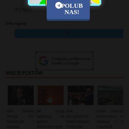
POLUB
TVN24
NAS!
Udostępnij:
X
WIĘCEJ POSTÓW
NSA Oddala
Jak upały
Rok
Nowe rekordy
Skargę PiS:
wpływają na
prezydentury
temperatury na
Subwencje i
system
Nawrockiego:
Słowacji i w
Dotacje
elektroenergety
Polityczne
Czechach