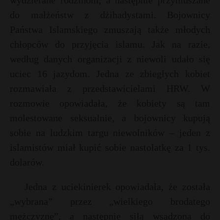
wydzierane rodzinom, a następnie przymuszane
P
do małżeństw z dżihadystami. Bojownicy
Państwa Islamskiego zmuszają także młodych
chłopców do przyjęcia islamu. Jak na razie,
według danych organizacji z niewoli udało się
E
uciec 16 jazydom. Jedna ze zbiegłych kobiet
rozmawiała z przedstawicielami HRW. W
i
rozmowie opowiadała, że kobiety są tam
l
t
molestowane seksualnie, a bojownicy kupują
E
sobie na ludzkim targu niewolników – jeden z
islamistów miał kupić sobie nastolatkę za 1 tys.
i
l
dolarów.
Jedna z uciekinierek opowiadała, że została
„wybrana” przez „wielkiego brodatego
mężczyznę”, a następnie siłą wsadzona do