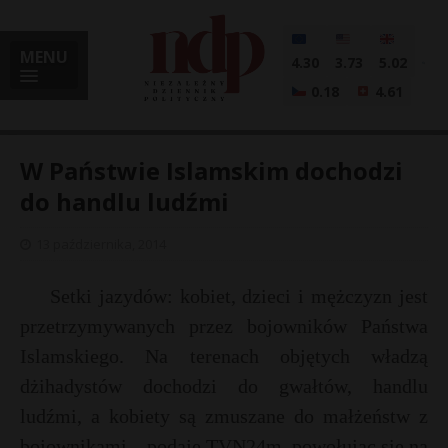
MENU
4.30
3.73
5.02
0.18
4.61
W Państwie Islamskim dochodzi
do handlu ludźmi
i
13 października, 2014
Setki jazydów: kobiet, dzieci i mężczyzn jest
l
przetrzymywanych przez bojowników Państwa
Islamskiego. Na terenach objętych władzą
dżihadystów dochodzi do gwałtów, handlu
ludźmi, a kobiety są zmuszane do małżeństw z
bojownikami – podaje TVN24m, powołując się na