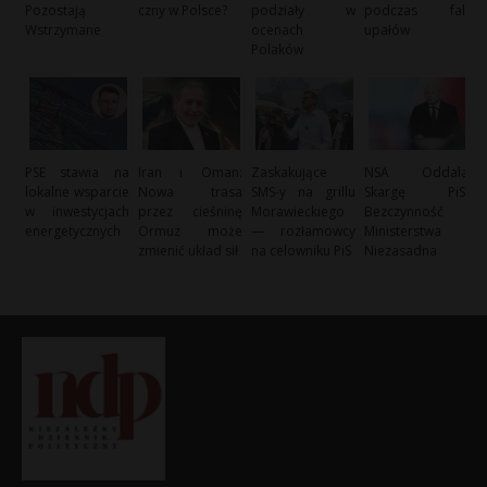
Pozostają
czny w Polsce?
podziały w
podczas fali
Wstrzymane
ocenach
upałów
Polaków
PSE stawia na
Iran i Oman:
Zaskakujące
NSA Oddala
lokalne wsparcie
Nowa trasa
SMS-y na grillu
Skargę PiS:
w inwestycjach
przez cieśninę
Morawieckiego
Bezczynność
energetycznych
Ormuz może
— rozłamowcy
Ministerstwa
zmienić układ sił
na celowniku PiS
Niezasadna