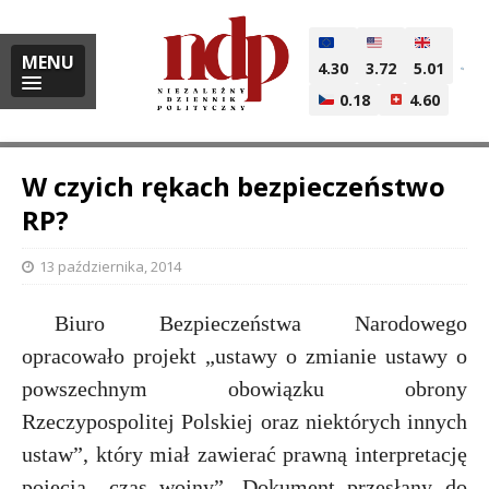
MENU
4.30
3.72
5.01
0.18
4.60
W czyich rękach bezpieczeństwo
RP?
i
13 października, 2014
Biuro Bezpieczeństwa Narodowego
l
opracowało projekt „ustawy o zmianie ustawy o
powszechnym obowiązku obrony
Rzeczypospolitej Polskiej oraz niektórych innych
ustaw”, który miał zawierać prawną interpretację
pojęcia „czas wojny”. Dokument przesłany do