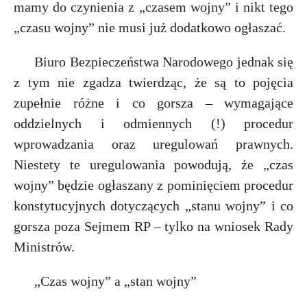
mamy do czynienia z „czasem wojny” i nikt tego
P
„czasu wojny” nie musi już dodatkowo ogłaszać.
Biuro Bezpieczeństwa Narodowego jednak się
z tym nie zgadza twierdząc, że są to pojęcia
E
zupełnie różne i co gorsza – wymagające
oddzielnych i odmiennych (!) procedur
i
wprowadzania oraz uregulowań prawnych.
l
Niestety te uregulowania powodują, że „czas
wojny” będzie ogłaszany z pominięciem procedur
konstytucyjnych dotyczących „stanu wojny” i co
gorsza poza Sejmem RP – tylko na wniosek Rady
Ministrów.
„Czas wojny” a „stan wojny”
t