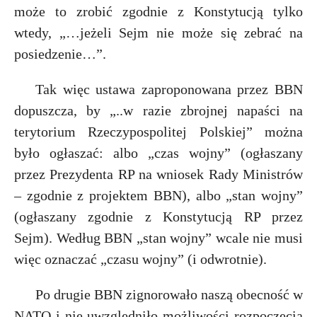
może to zrobić zgodnie z Konstytucją tylko
wtedy, „…jeżeli Sejm nie może się zebrać na
posiedzenie…”.
Tak więc ustawa zaproponowana przez BBN
dopuszcza, by „..w razie zbrojnej napaści na
terytorium Rzeczypospolitej Polskiej” można
było ogłaszać: albo „czas wojny” (ogłaszany
przez Prezydenta RP na wniosek Rady Ministrów
– zgodnie z projektem BBN), albo „stan wojny”
(ogłaszany zgodnie z Konstytucją RP przez
Sejm). Według BBN „stan wojny” wcale nie musi
więc oznaczać „czasu wojny” (i odwrotnie).
Po drugie BBN zignorowało naszą obecność w
NATO i nie uwzględniło możliwości rozpoczęcia