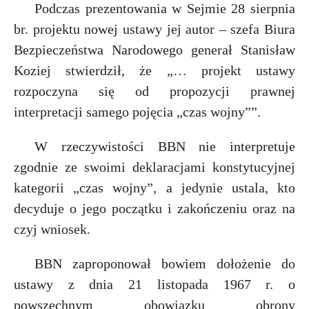
t
Podczas prezentowania w Sejmie 28 sierpnia
r
br. projektu nowej ustawy jej autor – szefa Biura
Bezpieczeństwa Narodowego generał Stanisław
s
Koziej stwierdził, że „… projekt ustawy
r
s
rozpoczyna się od propozycji prawnej
interpretacji samego pojęcia „czas wojny””.
W rzeczywistości BBN nie interpretuje
zgodnie ze swoimi deklaracjami konstytucyjnej
kategorii „czas wojny”, a jedynie ustala, kto
decyduje o jego początku i zakończeniu oraz na
czyj wniosek.
BBN zaproponował bowiem dołożenie do
ustawy z dnia 21 listopada 1967 r. o
powszechnym obowiązku obrony