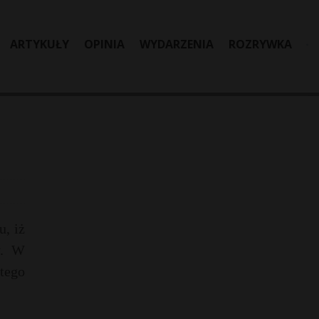
ARTYKUŁY
OPINIA
WYDARZENIA
ROZRYWKA
, iż
y. W
tego