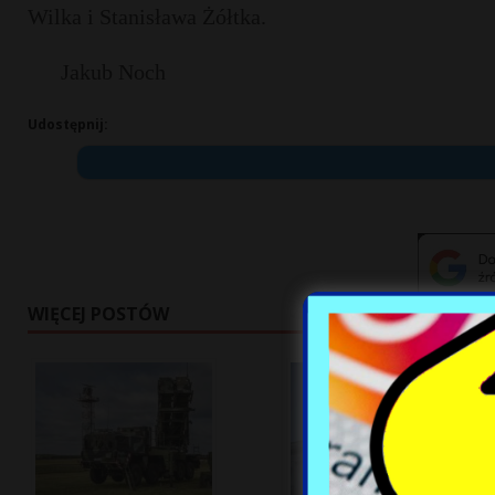
Wilka i Stanisława Żółtka.
Jakub Noch
Udostępnij:
WIĘCEJ POSTÓW