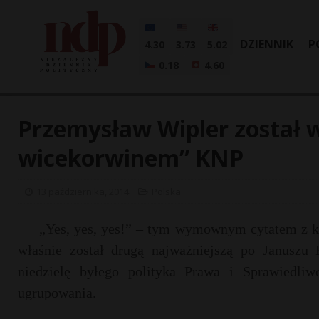
DZIENNIK
P
4.30
3.73
5.02
0.18
4.60
Przemysław Wipler został
wicekorwinem” KNP
13 października, 2014
Polska
„Yes, yes, yes!” – tym wymownym cytatem z kl
właśnie został drugą najważniejszą po Janus
niedzielę byłego polityka Prawa i Sprawiedli
ugrupowania.