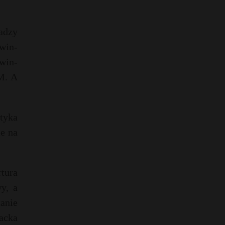
adzy
win-
win-
M. A
tyka
e na
tura
y, a
anie
Jacka