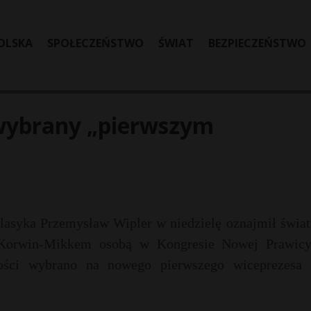
OLSKA
SPOŁECZEŃSTWO
ŚWIAT
BEZPIECZEŃSTWO
 wybrany „pierwszym
asyka Przemysław Wipler w niedzielę oznajmił światu
zu Korwin-Mikkem osobą w Kongresie Nowej Prawic
wości wybrano na nowego pierwszego wiceprezesa 