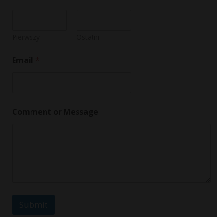
Pierwszy
Ostatni
Email
*
E
Comment or Message
m
a
i
l
o
r
*
Submit