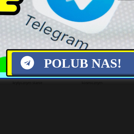
Kontrowersyjne Słowa
Zbliżające się porozumienie
Nawrockiego Wywołują
może zakończyć konflikt w
Rosyjskie Reakcje
Cieśninie Ormuz
POLUB NAS!
Tragiczny wypadek w
Raport ESA ujawnia wyzwania
Kamiennej Górze: 15-latek w
i ambicje Europy w sektorze
krytycznym stanie
kosmicznym