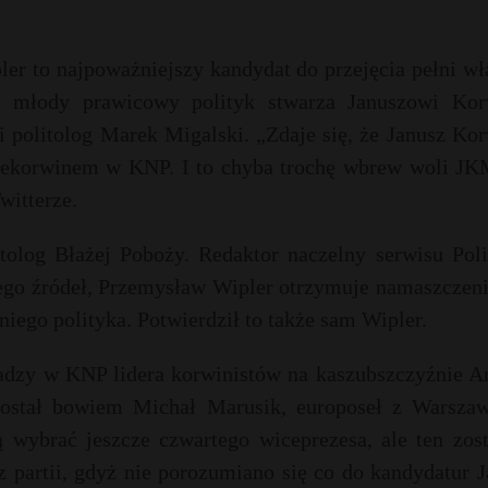
r to najpoważniejszy kandydat do przejęcia pełni wł
i młody prawicowy polityk stwarza Januszowi Kor
 politolog Marek Migalski. „Zdaje się, że Janusz Kor
cekorwinem w KNP. I to chyba trochę wbrew woli JK
witterze.
itolog Błażej Poboży. Redaktor naczelny serwisu Poli
ego źródeł, Przemysław Wipler otrzymuje namaszczeni
niego polityka. Potwierdził to także sam Wipler.
adzy w KNP lidera korwinistów na kaszubszczyźnie Ar
ostał bowiem Michał Marusik, europoseł z Warszaw
 wybrać jeszcze czwartego wiceprezesa, ale ten zost
z partii, gdyż nie porozumiano się co do kandydatur 