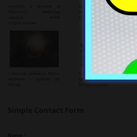
Incydenty z dronami w
Nowa ustawa sankcyjna USA
Niemczech zwiększają
przeciwko Rosji: Zwiększenie
napięcia wokół
presji na Kreml
bezpieczeństwa
Częściowe zaćmienie Słońca:
Rosyjski dron na lotnisku w
wyzwanie i spektakl dla
Lipsku: nowe zagrożenie dla
Europy
bezpieczeństwa?
Simple Contact Form
Name
*