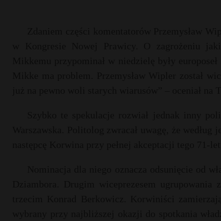
Zdaniem części komentatorów Przemysław Wiple
w Kongresie Nowej Prawicy. O zagrożeniu jak
Mikkemu przypominał w niedzielę były europoseł i
Mikke ma problem. Przemysław Wipler został wi
już na pewno woli starych wiarusów” – oceniał na T
Szybko te spekulacje rozwiał jednak inny pol
Warszawska. Politolog zwracał uwagę, że według j
następcę Korwina przy pełnej akceptacji tego 71-let
Nominacja dla niego oznacza odsunięcie od wł
Dziambora. Drugim wiceprezesem ugrupowania z
trzecim Konrad Berkowicz. Korwiniści zamierzają
wybrany przy najbliższej okazji do spotkania wład