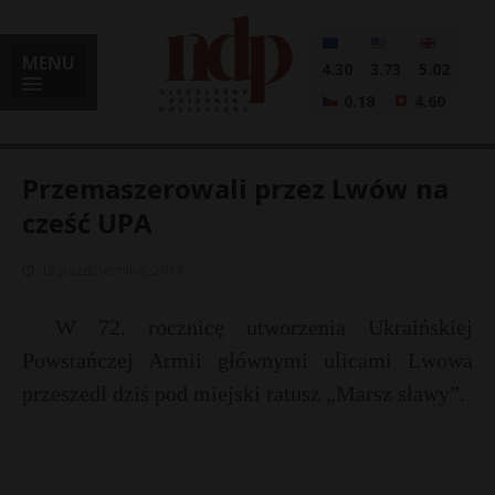
MENU
4.30
3.73
5.02
0.18
4.60
Przemaszerowali przez Lwów na
cześć UPA
i
13 października, 2014
W 72. rocznicę utworzenia Ukraińskiej
l
Powstańczej Armii głównymi ulicami Lwowa
przeszedł dziś pod miejski ratusz „Marsz sławy”.