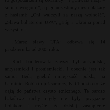
tu gospodarzem są Ukraińcy!” i „Chwała nacji –
P
śmierć wrogom!”, a jego uczestnicy nieśli plakaty
z hasłami: „Oni walczyli za naszą wolność”,
„Sława bohaterom UPA”, „Bóg i Ukraina ponad
t
wszystko”.
E
„Marsz sławy UPA” odbywa się 14
i
października od 2005 roku.
l
t
Ruch banderowski zawsze był antypolski,
antysemicki i proniemiecki. I obecnie jest tak
samo. Będą gnębić mniejszość polską na
Ukrainie. Robią to już samorządy. Chodzi o to, że
dążą do państwa czysto etnicznego. Te bardzo
hałaśliwe ruchy nigdy nie były przyjazne
Polakom i myślę, że dzisiaj zastąpienie