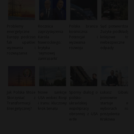
Problemy
Rocznica
Polska branża
Sąd potwierdza:
energetyczne
zaprzysiężenia
kosmiczna:
Zużyte podkłady
Europy podczas
Karola
Potencjał i
kolejowe to
fali upałów:
Nawrockiego:
wyzwania
niebezpieczne
wyzwania i
krytyka
rozwoju
odpady
rozwiązania
'sejmowej
zamrażarki’
Jak Polska Może
Nowe sankcje
Sporny dialog o
Łukasz Gibała
Skorzystać z
USA wobec Rosji
polsko-
ponownie
Transformacji
i Iranu: kluczowy
ukraińskiej
startuje w
Energetycznej?
krok Senatu
współpracy
wyborach na
obronnej z USA
prezydenta
w tle
Krakowa