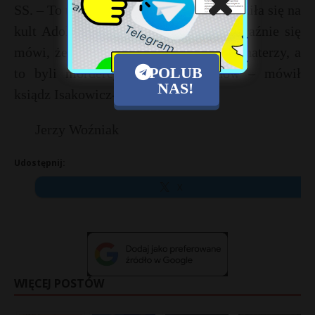
SS. – To tak, jakby kanclerz Merkel godziła się na
kult Adolfa Hitlera. Dzisiaj jasno i wyraźnie się
mówi, że UPA i SS Galizien to byli bohaterzy, a
POLUB
to byli mordercy Polaków i Żydów – mówił
NAS!
ksiądz Isakowicz-Zaleski.
Jerzy Woźniak
Udostępnij:
X
WIĘCEJ POSTÓW