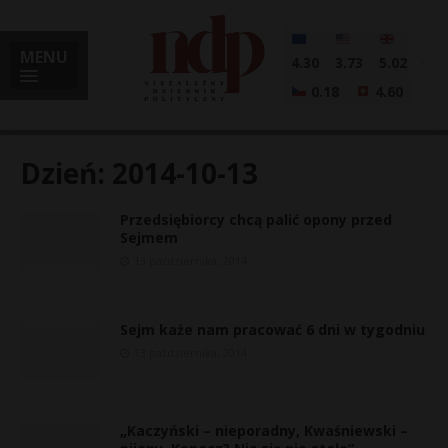
MENU
4.30
3.73
5.02
0.18
4.60
Dzień:
2014-10-13
Przedsiębiorcy chcą palić opony przed
i
Sejmem
13 października, 2014
l
Sejm każe nam pracować 6 dni w tygodniu
13 października, 2014
„Kaczyński – nieporadny, Kwaśniewski –