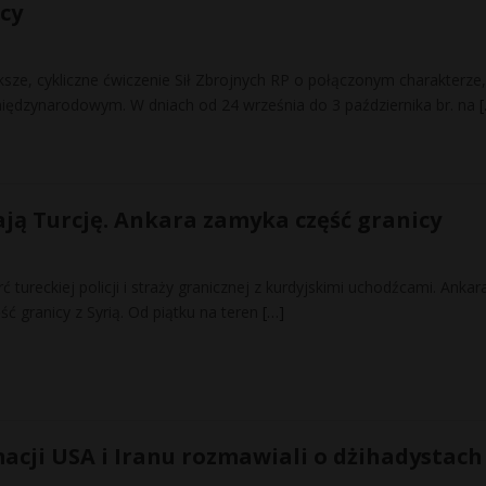
cy
e, cykliczne ćwiczenie Sił Zbrojnych RP o połączonym charakterze,
iędzynarodowym. W dniach od 24 września do 3 października br. na
ją Turcję. Ankara zamyka część granicy
ć tureckiej policji i straży granicznej z kurdyjskimi uchodźcami. Ankar
ć granicy z Syrią. Od piątku na teren
[…]
acji USA i Iranu rozmawiali o dżihadystach 