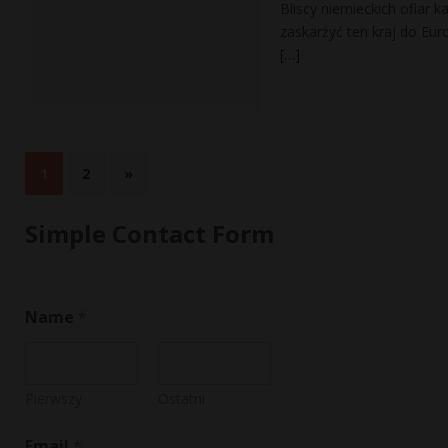
Bliscy niemieckich ofiar k
zaskarżyć ten kraj do Eu
[…]
1
2
»
Simple Contact Form
Name
*
Pierwszy
Ostatni
C
Email
*