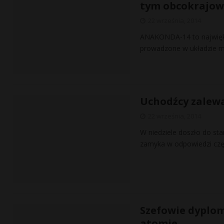
tym obcokrajow
22 września, 2014
ANAKONDA-14 to największ
prowadzone w układzie m
Uchodźcy zalewa
22 września, 2014
W niedziele doszło do star
zamyka w odpowiedzi częś
Szefowie dyplom
atomie