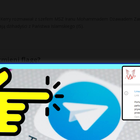
hn Kerry rozmawiał z szefem MSZ Iranu Mohammadem Dżawadem Za
ają dżihadyści z Państwa Islamskiego (IS).
mieni flagę?
ohn Key zapowiedział w poniedziałek, że chce doprowadzić w przyszł
endum w sprawie zmiany obecnej flagi narodowej, wywodzącej się
[…]
 Ukrainie 22.09.2014 r. – 16 dzień rozejmu