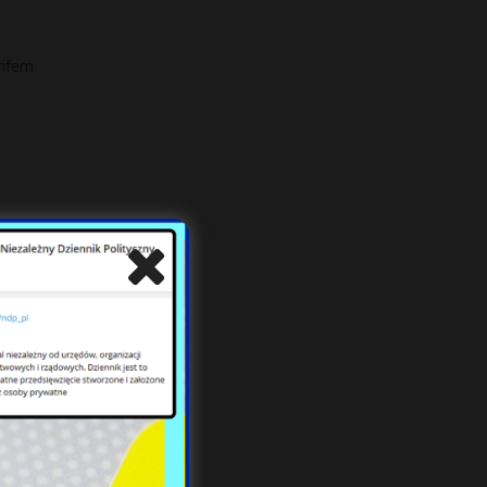
rifem
ym