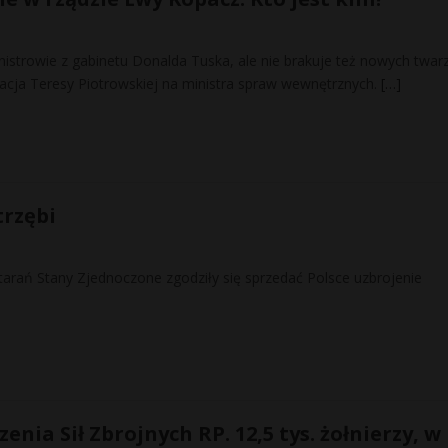
istrowie z gabinetu Donalda Tuska, ale nie brakuje też nowych twarz
cja Teresy Piotrowskiej na ministra spraw wewnętrznych.
[…]
trzębi
tarań Stany Zjednoczone zgodziły się sprzedać Polsce uzbrojenie
enia Sił Zbrojnych RP. 12,5 tys. żołnierzy, w