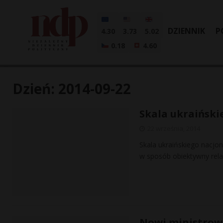
DZIENNIK
P
4.30
3.73
5.02
0.18
4.60
Dzień:
2014-09-22
Skala ukraiński
22 września, 2014
Skala ukraińskiego nacjon
w sposób obiektywny rel
Nowi ministrowi