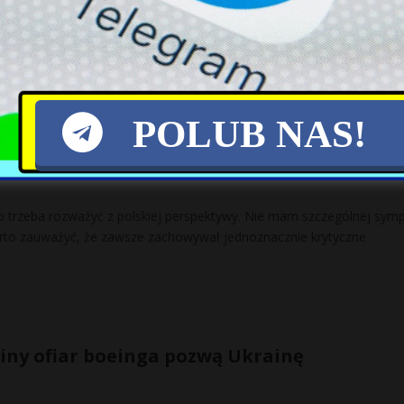
 na południowo-wschodniej Ukrainie praktycznie wygasły.
POLUB NAS!
iej perspektywy
o trzeba rozważyć z polskiej perspektywy. Nie mam szczególnej symp
arto zauważyć, że zawsze zachowywał jednoznacznie krytyczne
iny ofiar boeinga pozwą Ukrainę