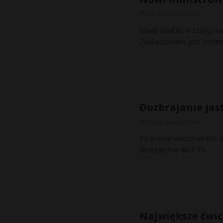
22 września, 2014
Nowy rząd to w części min
Zaskoczeniem jest nomina
Dozbrajanie jas
22 września, 2014
Po prawie dwóch latach s
strategiczne do F-16.
Największe ćwicz