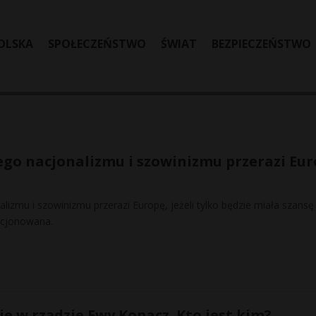
OLSKA
SPOŁECZEŃSTWO
ŚWIAT
BEZPIECZEŃSTWO
ego nacjonalizmu i szowinizmu przerazi Eu
alizmu i szowinizmu przerazi Europę, jeżeli tylko będzie miała szansę
acjonowana.
e w rządzie Ewy Kopacz. Kto jest kim?