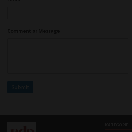
o
m
m
e
n
t
Comment or Message
*
o
r
Submit
KATEGORIE