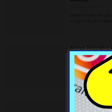
22 września, 2014
Sekretarz stanu USA Jo
o zagrożeniu jakie stwarz
Nowa Zelandia z
22 września, 2014
Premier Nowej Zelandii J
roku do rozpisania refer
Wojna domowa na
22 września, 2014