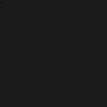
ają
 że