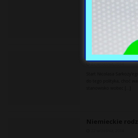
W dniu wczorajszym walki
Sarkozy z polsk
22 września, 2014
Start Nicolasa Sarkozy’eg
do tego polityka, choć w
stanowisko wobec
[…]
Niemieckie rodz
22 września, 2014