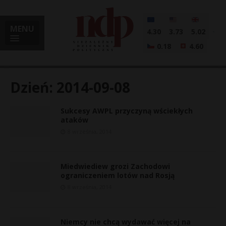
MENU
4.30
3.73
5.02
0.18
4.60
Dzień:
2014-09-08
Sukcesy AWPL przyczyną wściekłych
i
ataków
8 września, 2014
l
Miedwiediew grozi Zachodowi
ograniczeniem lotów nad Rosją
8 września, 2014
Niemcy nie chcą wydawać więcej na