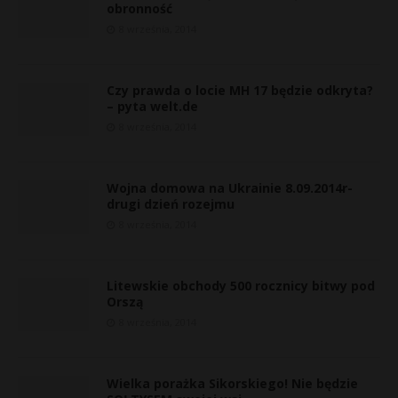
obronność
8 września, 2014
Czy prawda o locie MH 17 będzie odkryta?
– pyta welt.de
8 września, 2014
Wojna domowa na Ukrainie 8.09.2014r-
drugi dzień rozejmu
8 września, 2014
Litewskie obchody 500 rocznicy bitwy pod
Orszą
8 września, 2014
Wielka porażka Sikorskiego! Nie będzie