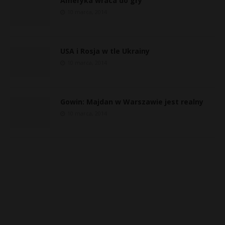
Ameryka wraca do gry
10 marca, 2014
USA i Rosja w tle Ukrainy
10 marca, 2014
Gowin: Majdan w Warszawie jest realny
10 marca, 2014