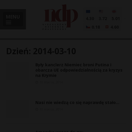
MENU
4.30
3.72
5.01
0.18
4.60
Dzień:
2014-03-10
Były kanclerz Niemiec broni Putina i
i
obarcza UE odpowiedzialnością za kryzys
na Krymie
10 marca, 2014
l
Nasi nie wiedzą co się naprawdę stało…
10 marca, 2014