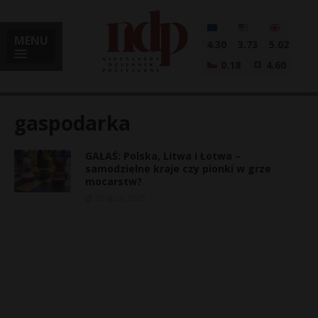
MENU
4.30
3.73
5.02
0.18
4.60
gaspodarka
GAŁAŚ: Polska, Litwa i Łotwa –
i
samodzielne kraje czy pionki w grze
mocarstw?
22 lipca, 2025
l