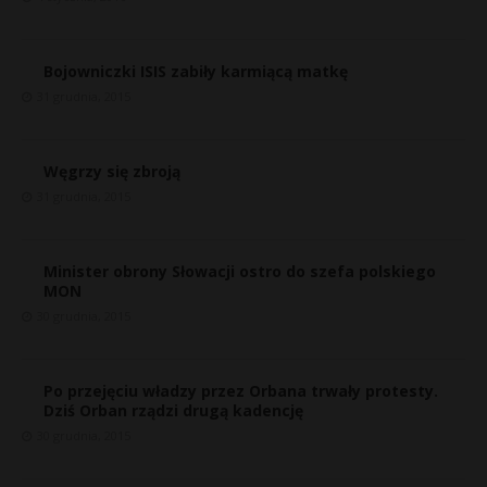
Bojowniczki ISIS zabiły karmiącą matkę
31 grudnia, 2015
Węgrzy się zbroją
31 grudnia, 2015
Minister obrony Słowacji ostro do szefa polskiego
MON
30 grudnia, 2015
Po przejęciu władzy przez Orbana trwały protesty.
Dziś Orban rządzi drugą kadencję
30 grudnia, 2015