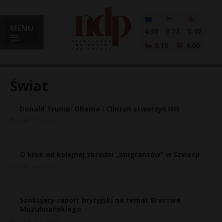
MENU
4.30
3.73
5.02
0.18
4.60
Świat
Donald Trump: Obama i Clinton stworzyli ISIS
i
4 stycznia, 2016
O krok od kolejnej zbrodni „imigrantów” w Szwecji
l
4 stycznia, 2016
Szokujący raport brytyjski na temat Bractwa
Muzułmańskiego
4 stycznia, 2016