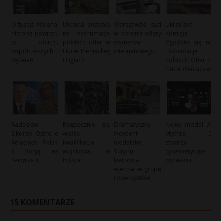
Odyseja Nolana:
Ukraina zezwala
Warszawski sąd
Ukraińska
historia powrotu
na ekshumacje
w obronie ofiary
Komisja
w obliczu
polskich ofiar w
oszustwa
Zgodziła się na
współczesnych
Hucie Pieniackiej
internetowego
Ekshumacje
wyzwań
i Ugłach
Polskich Ofiar w
Hucie Pieniackiej
Radosław
Rozpocznie się
Dramatyczny
Nowy model AI
Sikorski Ostro o
wielka
incydent
Mythos 5
Relacjach Polski
kwalifikacja
niedaleko
stwarza
z Rosją na
wojskowa w
Turynu:
cybernetyczne
Serwisie X
Polsce
kierowca
wyzwania
wjechał w grupę
rowerzystów
15 KOMENTARZE