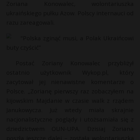
Zoriana Konowalec, wolontariuszka
ukraińskiego pułku Azow. Polscy internauci od
razu zareagowali.
Postać Zoriany Konowalec przybliżył
ostatnio użytkownik Wykop.pl, który
zacytował jej nienawistne komentarze o
Polsce. „Zorianę pierwszy raz zobaczyłem na
kijowskim Majdanie w czasie walk z rządem
Janukowycza. Już wtedy miała skrajnie
nacjonalistyczne poglądy i utożsamiała się z
dziedzictwem OUN-UPA. Dzisiaj Zoriana
poszła jeszcze dalej – została wolontariuszką