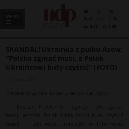
MENU
4.30
3.73
5.02
0.18
4.60
SKANDAL! Ukrainka z pułku Azow:
“Polska zginąć musi, a Polak
Ukraińcowi buty czyścić” (FOTO)
i
13 lutego, 2018
l
„Jeszcze Polska nie zginęła, ale zginąć
musi, jeszcze Polak Ukraińcowi buty czyścić
musi” – taki wpis umieściła w internecie