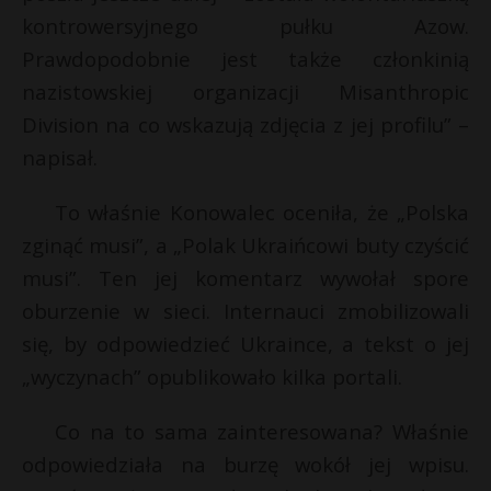
kontrowersyjnego pułku Azow.
P
Prawdopodobnie jest także członkinią
nazistowskiej organizacji Misanthropic
Division na co wskazują zdjęcia z jej profilu” –
*
E
napisał.
To właśnie Konowalec oceniła, że „Polska
i
l
zginąć musi”, a „Polak Ukraińcowi buty czyścić
r
musi”. Ten jej komentarz wywołał spore
oburzenie w sieci. Internauci zmobilizowali
się, by odpowiedzieć Ukraince, a tekst o jej
„wyczynach” opublikowało kilka portali.
Co na to sama zainteresowana? Właśnie
odpowiedziała na burzę wokół jej wpisu.