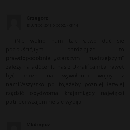
Grzegorz
13 LUTEGO, 2018 O GODZ. 4:05 PM
)Nie wolno nam tak łatwo dać sie
podpuścić,tym bardziej,ze to
prawdopodobnie „starszym i mądrzejszym”
zależy na skłóceniu nas z Ukraińcami,a nawet
być moze na wywołaniu wojny z
nami.Wszystko po to,ażeby pozniej łatwiej
rządzić obydwoma krajami.gdy najwięksi
patrioci wzajemnie sie wybija!
Mbdragoz