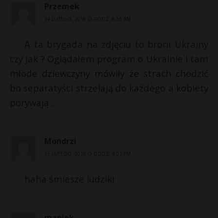
Przemek
14 LUTEGO, 2018 O GODZ. 8:56 AM
A ta brygada na zdjęciu to broni Ukrainy
czy jak ? Oglądałem program o Ukrainie i tam
młode dziewczyny mówiły że strach chodzić
bo separatyści strzelają do każdego a kobiety
porywają .
Mondrzi
15 LUTEGO, 2018 O GODZ. 4:01 PM
haha śmiesze ludziki
maniek