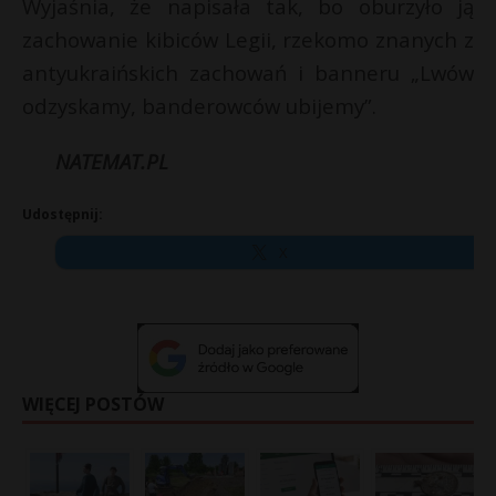
t
Wyjaśnia, że napisała tak, bo oburzyło ją
zachowanie kibiców Legii, rzekomo znanych z
r
antyukraińskich zachowań i banneru „Lwów
odzyskamy, banderowców ubijemy”.
s
s
NATEMAT.PL
Udostępnij:
X
WIĘCEJ POSTÓW