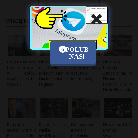
t
r
WIĘCEJ POSTÓW
s
s
POLUB
NAS!
Odyseja Nolana:
Ukraina zezwala
Warszawski sąd
Ukraińska
historia powrotu
na ekshumacje
w obronie ofiary
Komisja
w obliczu
polskich ofiar w
oszustwa
Zgodziła się na
współczesnych
Hucie Pieniackiej
internetowego
Ekshumacje
wyzwań
i Ugłach
Polskich Ofiar w
Hucie Pieniackiej
Radosław
Rozpocznie się
Dramatyczny
Nowy model AI
Sikorski Ostro o
wielka
incydent
Mythos 5
Relacjach Polski
kwalifikacja
niedaleko
stwarza