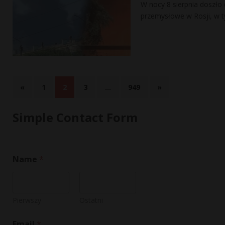
W nocy 8 sierpnia doszło
przemysłowe w Rosji, w t
«
1
2
3
…
949
»
Simple Contact Form
E
Name
*
m
a
i
l
N
Pierwszy
Ostatni
a
m
Email
*