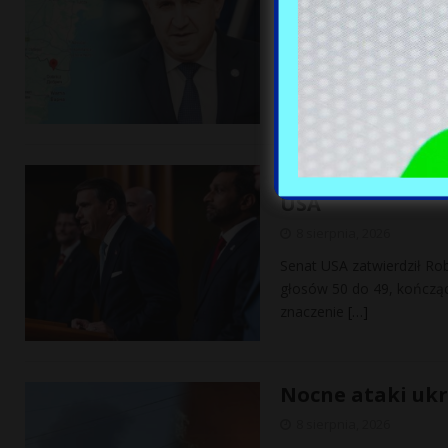
W pobliżu granicy Bułgar
Bułgarii Rumen Radew. Do
transbałkańskiego.
[…]
Kontrowersyjna
USA
8 sierpnia, 2026
Senat USA zatwierdził Ro
głosów 50 do 49, kończąc
znaczenie
[…]
Nocne ataki ukr
8 sierpnia, 2026