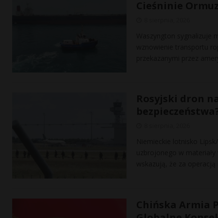
Cieśninie Ormu
8 sierpnia, 2026
Waszyngton sygnalizuje 
wznowienie transportu ro
przekazanymi przez amer
Rosyjski dron n
bezpieczeństwa
8 sierpnia, 2026
Niemieckie lotnisko Lipsk
uzbrojonego w materiały
wskazują, że za operacj
Chińska Armia P
Globalne Konse