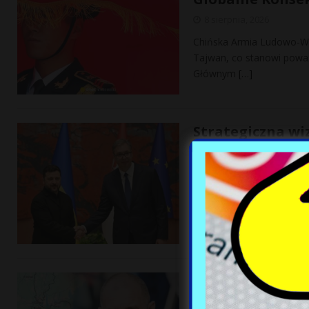
8 sierpnia, 2026
Chińska Armia Ludowo-Wyz
Tajwan, co stanowi poważn
Głównym
[…]
Strategiczna wiz
Kijowa z Belgr
8 sierpnia, 2026
Prezydent Ukrainy, Wołody
odbywającą się w kontekś
Aleksandarem Vucziciem 
Dron eksploduje
8 sierpnia, 2026