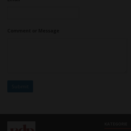
e
N
a
m
e
Comment or Message
Submit
KATEGORIE