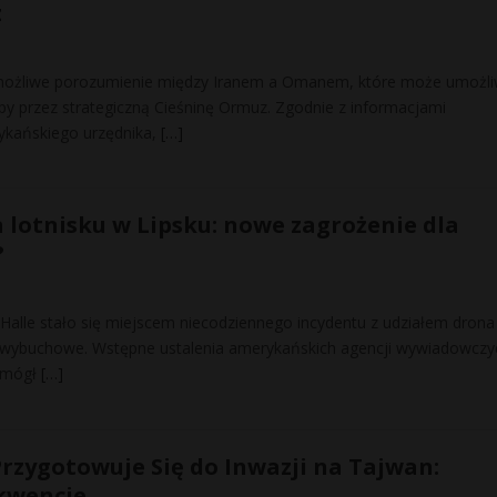
z
możliwe porozumienie między Iranem a Omanem, które może umożli
py przez strategiczną Cieśninę Ormuz. Zgodnie z informacjami
ykańskiego urzędnika,
[…]
a lotnisku w Lipsku: nowe zagrożenie dla
?
/Halle stało się miejscem niecodziennego incydentu z udziałem drona
 wybuchowe. Wstępne ustalenia amerykańskich agencji wywiadowczy
ą mógł
[…]
rzygotowuje Się do Inwazji na Tajwan:
kwencje