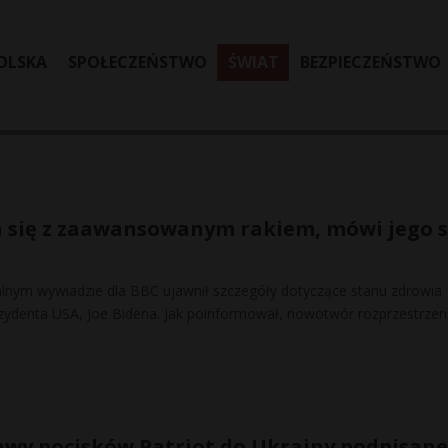
OLSKA
SPOŁECZEŃSTWO
ŚWIAT
BEZPIECZEŃSTWO
a się z zaawansowanym rakiem, mówi jego 
lnym wywiadzie dla BBC ujawnił szczegóły dotyczące stanu zdrowia
zydenta USA, Joe Bidena. Jak poinformował, nowotwór rozprzestrzeni
wy pocisków Patriot do Ukrainy podpisane