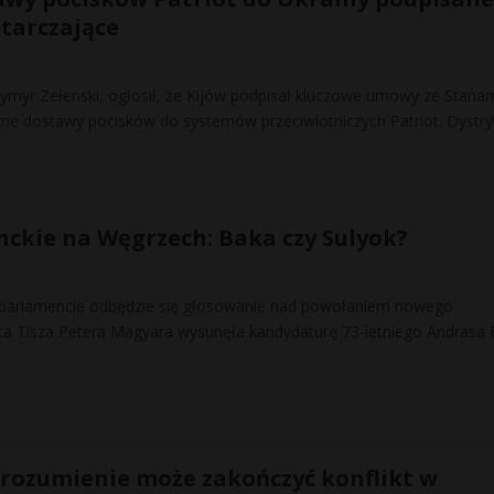
starczające
ymyr Zełenski, ogłosił, że Kijów podpisał kluczowe umowy ze Stana
ne dostawy pocisków do systemów przeciwlotniczych Patriot. Dystry
ckie na Węgrzech: Baka czy Sulyok?
parlamencie odbędzie się głosowanie nad powołaniem nowego
ąca Tisza Petera Magyara wysunęła kandydaturę 73-letniego Andrasa 
porozumienie może zakończyć konflikt w