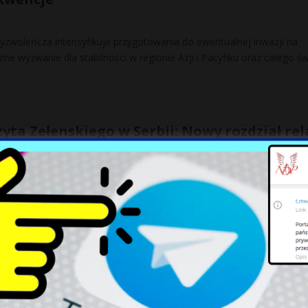
woleńcza intensyfikuje przygotowania do ewentualnej inwazji na
e wyzwanie dla stabilności w regionie Azji i Pacyfiku oraz całego św
yta Zełenskiego w Serbii: Nowy rozdział rel
adem
myr Zełenski, rozpoczął swoją pierwszą oficjalną wizytę w Serbii,
cie złożonych relacji geopolitycznych. Spotkanie z prezydentem
w Belgradzie
[…]
 w Bułgarii: Śledztwo na wysokim szczeblu