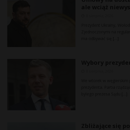
ale wciąż niewy
8 sierpnia, 2026
Prezydent Ukrainy, Wołod
Zjednoczonymi na regular
ma odbywać się
[…]
Wybory prezyden
8 sierpnia, 2026
We wtorek w węgierskim 
prezydenta. Partia rządz
byłego prezesa Sądu
[…]
Zbliżające się 