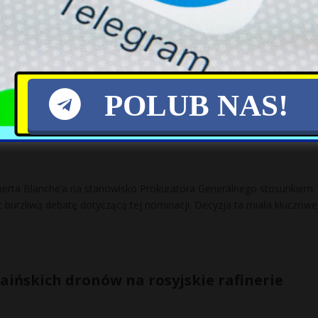
ii z Rumunią doszło do eksplozji drona, o czym poinformował premier
 zdarzenia doszło niedaleko stacji kompresorowej gazociągu
POLUB NAS!
 nominacja Blanche’a zatwierdzona w Sena
berta Blanche’a na stanowisko Prokuratora Generalnego stosunkiem
 burzliwą debatę dotyczącą tej nominacji. Decyzja ta miała kluczowe
aińskich dronów na rosyjskie rafinerie