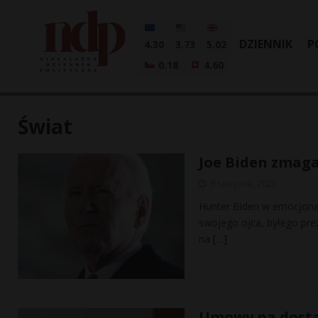
DZIENNIK
P
4.30
3.73
5.02
0.18
4.60
Świat
Joe Biden zmag
8 sierpnia, 2026
Hunter Biden w emocjona
swojego ojca, byłego pre
na
[…]
Umowy na dosta