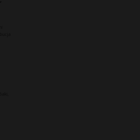
mi
bucja
Baki,