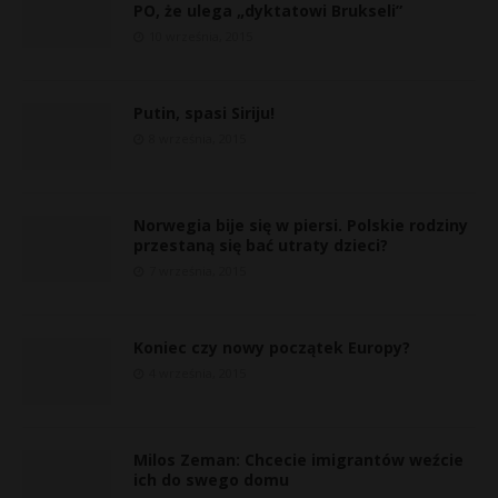
PO, że ulega „dyktatowi Brukseli”
10 września, 2015
Putin, spasi Siriju!
8 września, 2015
Norwegia bije się w piersi. Polskie rodziny
przestaną się bać utraty dzieci?
7 września, 2015
Koniec czy nowy początek Europy?
4 września, 2015
E
Milos Zeman: Chcecie imigrantów weźcie
i
ich do swego domu