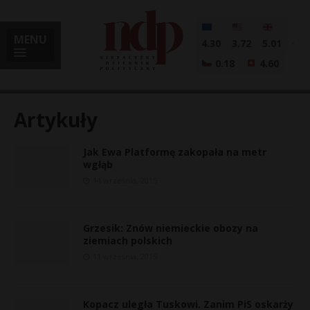
MENU
4.30
3.72
5.01
0.18
4.60
Artykuły
Jak Ewa Platformę zakopała na metr
i
wgłąb
14 września, 2015
l
Grzesik: Znów niemieckie obozy na
ziemiach polskich
11 września, 2015
Kopacz uległa Tuskowi. Zanim PiS oskarży