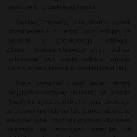
t
pozostawiło to wielu wątpliwości.
t
r
Kapitan Chorwacji, Luka Modrić, wyraził
s
niezadowolenie z decyzji, podkreślając, że
s
powtórki nie potwierdzają dotknięcia.
t
Zdaniem trenera Chorwacji, Zlatko Dalicia,
technologia VAR często odbiera emocje,
które stanowią esencję piłkarskiej rywalizacji.
Swoje krytyczne uwagi wobec decyzji
podjętych w meczu wyrazili także byli piłkarze
Thierry Henry i Zlatan Ibrahimović, twierdząc,
że dowody nie były na tyle jednoznaczne, by
anulować gola. Podnosili problem zbytniego
polegania na technologii, sugerując, że