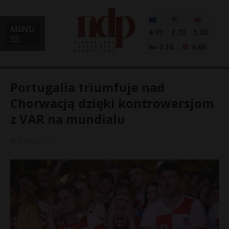
MENU
4.30
3.73
5.02
0.18
4.60
Portugalia triumfuje nad
Chorwacją dzięki kontrowersjom
z VAR na mundialu
i
3 lipca, 2026
l