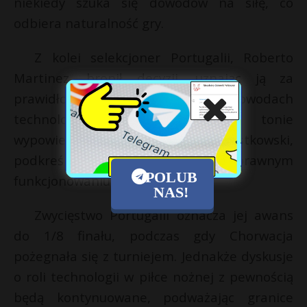
niekiedy szuka się dowodów na siłę, co
odbiera naturalność gry.
Z kolei selekcjoner Portugalii, Roberto
Martinez, bronił decyzji, uznając ją za
prawidłową, opartą na niezbitych dowodach
technologicznych. W podobnym tonie
wypowiedział się były sędzia Rafał Rostkowski,
podkreślając rolę chipa w piłce w poprawnym
POLUB
funkcjonowaniu systemu
NAS!
Zwycięstwo Portugalii oznacza jej awans
do 1/8 finału, podczas gdy Chorwacja
pożegnała się z turniejem. Jednakże dyskusje
o roli technologii w piłce nożnej z pewnością
będą kontynuowane, podważając granice