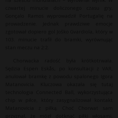
P
czwartej minucie doliczonego czasu gry,
Gonçalo Ramos wyprowadził Portugalię na
prowadzenie. Jednak prawdziwe emocje
zgotował dopiero gol Joško Gvardiola, który w
E
103. minucie trafił do bramki, wyrównując
stan meczu na 2:2.
i
l
Chorwacka radość była krótkotrwała.
Sędzia Espen Eskås, po konsultacji z VAR,
anulował bramkę z powodu spalonego Igora
Matanovicia. Kluczowa okazała się tutaj
r
technologia Connected Ball, wykorzystująca
chip w piłce, który zasygnalizował kontakt
Matanovicia z piłką. Choć Chorwat sam
przyznał, że mógł dotknąć piłki włosami,