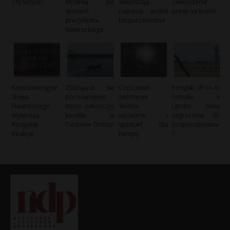
czy Sulyok?
Moskwą po
zwiększają
Zwiększenie
słowach
napięcia wokół
presji na Kreml
prezydenta
bezpieczeństwa
Nawrockiego
Kontrowersyjne
Zbliżające się
Częściowe
Rosyjski dron na
Słowa
porozumienie
zaćmienie
lotnisku w
Nawrockiego
może zakończyć
Słońca:
Lipsku: nowe
Wywołują
konflikt w
wyzwanie i
zagrożenie dla
Rosyjskie
Cieśninie Ormuz
spektakl dla
bezpieczeństwa
Reakcje
Europy
?