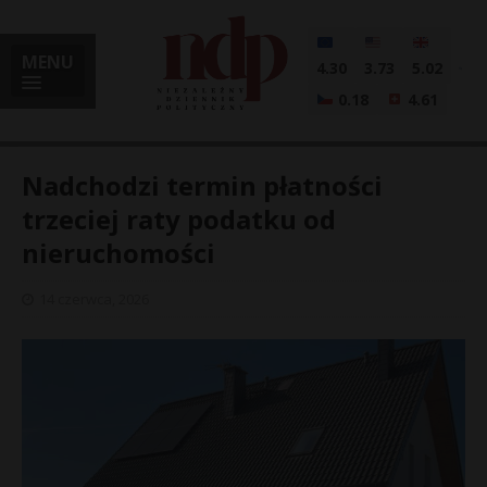
MENU
4.30
3.73
5.02
0.18
4.61
Nadchodzi termin płatności
trzeciej raty podatku od
nieruchomości
i
14 czerwca, 2026
l