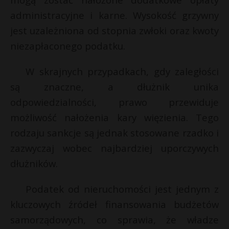
i
P
administracyjne i karne. Wysokość grzywny
l
jest uzależniona od stopnia zwłoki oraz kwoty
niezapłaconego podatku.
E
W skrajnych przypadkach, gdy zaległości
są znaczne, a dłużnik unika
i
odpowiedzialności, prawo przewiduje
l
możliwość nałożenia kary więzienia. Tego
rodzaju sankcje są jednak stosowane rzadko i
zazwyczaj wobec najbardziej uporczywych
dłużników.
Podatek od nieruchomości jest jednym z
kluczowych źródeł finansowania budżetów
samorządowych, co sprawia, że władze