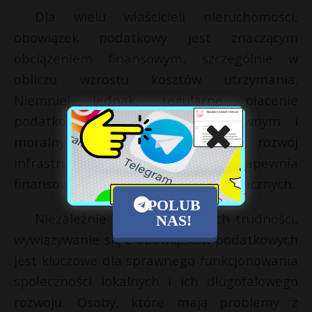
Dla wielu właścicieli nieruchomości,
obowiązek podatkowy jest znaczącym
obciążeniem finansowym, szczególnie w
obliczu wzrostu kosztów utrzymania.
Niemniej jednak, regularne płacenie
podatków jest obowiązkiem prawnym i
moralnym, który wspiera rozwój
infrastruktury lokalnej oraz zapewnia
finansowanie niezbędnych usług publicznych.
POLUB
Niezależnie od indywidualnych trudności,
NAS!
wywiązywanie się z obowiązków podatkowych
jest kluczowe dla sprawnego funkcjonowania
społeczności lokalnych i ich długofalowego
rozwoju. Osoby, które mają problemy z