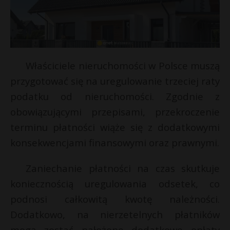
Właściciele nieruchomości w Polsce muszą
przygotować się na uregulowanie trzeciej raty
podatku od nieruchomości. Zgodnie z
obowiązującymi przepisami, przekroczenie
terminu płatności wiąże się z dodatkowymi
konsekwencjami finansowymi oraz prawnymi.
*
E
Zaniechanie płatności na czas skutkuje
koniecznością uregulowania odsetek, co
i
podnosi całkowitą kwotę należności.
l
E
Dodatkowo, na nierzetelnych płatników
mogą zostać nałożone dodatkowe opłaty