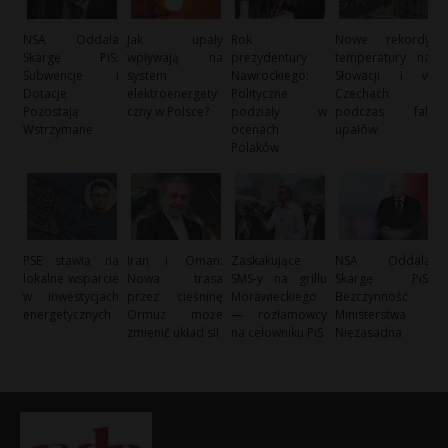
NSA Oddala
Jak upały
Rok
Nowe rekordy
Skargę PiS:
wpływają na
prezydentury
temperatury na
Subwencje i
system
Nawrockiego:
Słowacji i w
Dotacje
elektroenergety
Polityczne
Czechach
Pozostają
czny w Polsce?
podziały w
podczas fali
Wstrzymane
ocenach
upałów
Polaków
PSE stawia na
Iran i Oman:
Zaskakujące
NSA Oddala
lokalne wsparcie
Nowa trasa
SMS-y na grillu
Skargę PiS:
w inwestycjach
przez cieśninę
Morawieckiego
Bezczynność
energetycznych
Ormuz może
— rozłamowcy
Ministerstwa
zmienić układ sił
na celowniku PiS
Niezasadna