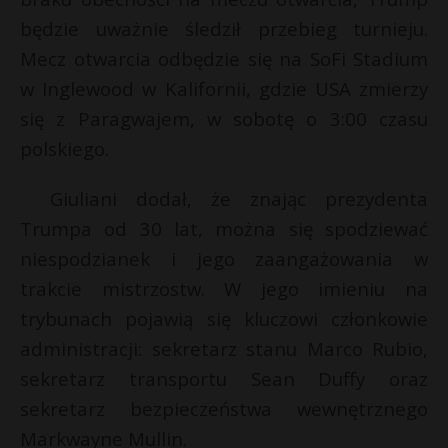
P
będzie uważnie śledził przebieg turnieju.
Mecz otwarcia odbędzie się na SoFi Stadium
w Inglewood w Kalifornii, gdzie USA zmierzy
się z Paragwajem, w sobotę o 3:00 czasu
E
polskiego.
s
s
i
Giuliani dodał, że znając prezydenta
l
Trumpa od 30 lat, można się spodziewać
niespodzianek i jego zaangażowania w
trakcie mistrzostw. W jego imieniu na
s
s
trybunach pojawią się kluczowi członkowie
administracji: sekretarz stanu Marco Rubio,
sekretarz transportu Sean Duffy oraz
sekretarz bezpieczeństwa wewnętrznego
s
Markwayne Mullin.
s