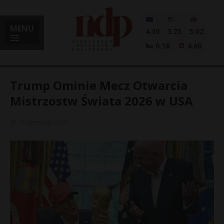
MENU
4.30
3.73
5.02
0.18
4.60
Trump Ominie Mecz Otwarcia
Mistrzostw Świata 2026 w USA
i
12 czerwca, 2026
l