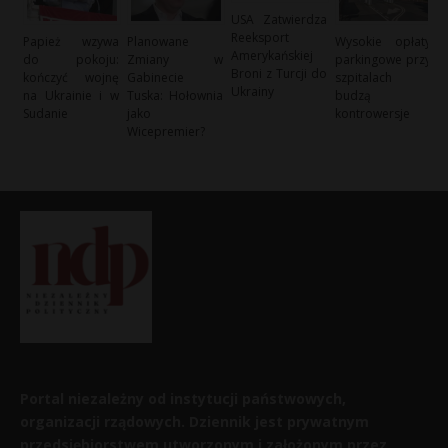
USA Zatwierdza
Reeksport
Papież wzywa
Planowane
Wysokie opłaty
Amerykańskiej
do pokoju:
Zmiany w
parkingowe przy
Broni z Turcji do
kończyć wojnę
Gabinecie
szpitalach
Ukrainy
na Ukrainie i w
Tuska: Hołownia
budzą
Sudanie
jako
kontrowersje
Wicepremier?
Portal niezależny od instytucji państwowych,
organizacji rządowych. Dziennik jest prywatnym
przedsiębiorstwem utworzonym i założonym przez