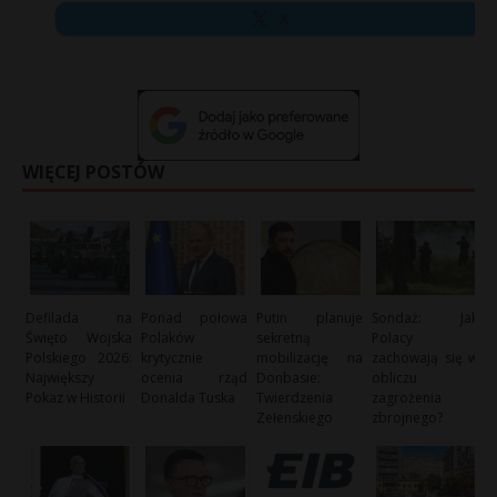
X
WIĘCEJ POSTÓW
Defilada na
Ponad połowa
Putin planuje
Sondaż: Jak
Święto Wojska
Polaków
sekretną
Polacy
Polskiego 2026:
krytycznie
mobilizację na
zachowają się w
Największy
ocenia rząd
Donbasie:
obliczu
Pokaz w Historii
Donalda Tuska
Twierdzenia
zagrożenia
Zełenskiego
zbrojnego?