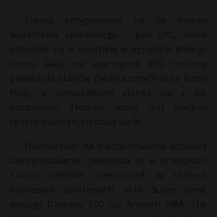
t
Trump przygotowuje się do innego
r
wydarzenia sportowego – gali UFC, która
s
odbędzie się w niedzielę w ogrodach Białego
s
Domu. Gala ma upamiętnić 250. rocznicę
powstania Stanów Zjednoczonych oraz Dzień
Flagi, a przypadkowo zbiega się z 80.
urodzinami Trumpa, który jest wielkim
fanem mieszanych sztuk walki.
Nieobecność na meczu otwarcia wzbudza
zainteresowanie, zwłaszcza że w przeszłości
Trump chętnie uczestniczył w różnych
imprezach sportowych, m.in. Super Bowl,
wyścigu Daytona 500 czy finałach NBA. The