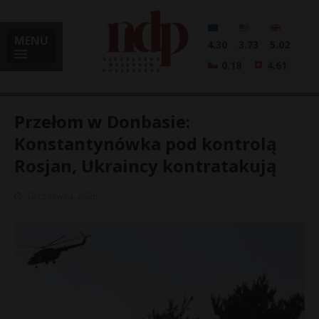
MENU
4.30
3.73
5.02
0.18
4.61
Przełom w Donbasie:
Konstantynówka pod kontrolą
Rosjan, Ukraincy kontratakują
i
12 czerwca, 2026
l