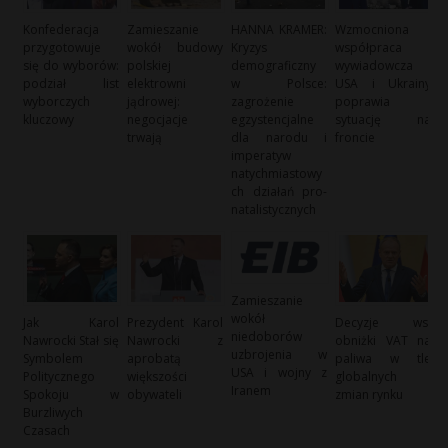
Konfederacja
Zamieszanie
HANNA KRAMER:
Wzmocniona
przygotowuje
wokół budowy
Kryzys
współpraca
się do wyborów:
polskiej
demograficzny
wywiadowcza
podział list
elektrowni
w Polsce:
USA i Ukrainy
wyborczych
jądrowej:
zagrożenie
poprawia
kluczowy
negocjacje
egzystencjalne
sytuację na
trwają
dla narodu i
froncie
imperatyw
natychmiastowy
ch działań pro-
natalistycznych
Zamieszanie
wokół
Jak Karol
Prezydent Karol
Decyzje ws.
niedoborów
Nawrocki Stał się
Nawrocki z
obniżki VAT na
uzbrojenia w
Symbolem
aprobatą
paliwa w tle
USA i wojny z
Politycznego
większości
globalnych
Iranem
Spokoju w
obywateli
zmian rynku
Burzliwych
Czasach