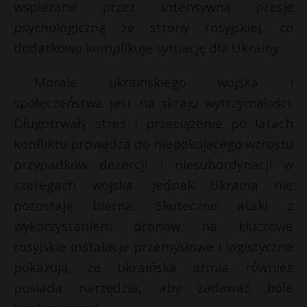
wspierane przez intensywną presję
P
psychologiczną ze strony rosyjskiej, co
dodatkowo komplikuje sytuację dla Ukrainy.
Morale ukraińskiego wojska i
E
E
społeczeństwa jest na skraju wytrzymałości.
i
Długotrwały stres i przeciążenie po latach
i
l
konfliktu prowadzą do niepokojącego wzrostu
l
*
przypadków dezercji i niesubordynacji w
szeregach wojska. Jednak Ukraina nie
pozostaje bierna. Skuteczne ataki z
wykorzystaniem dronów na kluczowe
rosyjskie instalacje przemysłowe i logistyczne
pokazują, że ukraińska armia również
posiada narzędzia, aby zadawać bóle