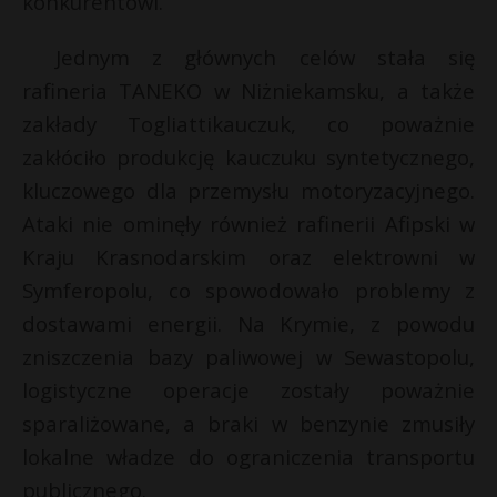
konkurentowi.
t
r
Jednym z głównych celów stała się
rafineria TANEKO w Niżniekamsku, a także
s
zakłady Togliattikauczuk, co poważnie
s
zakłóciło produkcję kauczuku syntetycznego,
kluczowego dla przemysłu motoryzacyjnego.
Ataki nie ominęły również rafinerii Afipski w
Kraju Krasnodarskim oraz elektrowni w
Symferopolu, co spowodowało problemy z
dostawami energii. Na Krymie, z powodu
zniszczenia bazy paliwowej w Sewastopolu,
logistyczne operacje zostały poważnie
sparaliżowane, a braki w benzynie zmusiły
lokalne władze do ograniczenia transportu
publicznego.