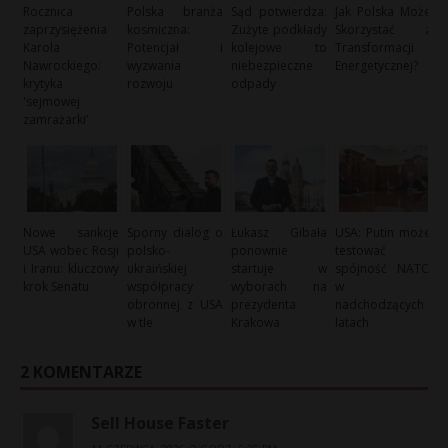
Rocznica
Polska branża
Sąd potwierdza:
Jak Polska Może
zaprzysiężenia
kosmiczna:
Zużyte podkłady
Skorzystać z
Karola
Potencjał i
kolejowe to
Transformacji
Nawrockiego:
wyzwania
niebezpieczne
Energetycznej?
krytyka
rozwoju
odpady
'sejmowej
zamrażarki’
Nowe sankcje
Sporny dialog o
Łukasz Gibała
USA: Putin może
USA wobec Rosji
polsko-
ponownie
testować
i Iranu: kluczowy
ukraińskiej
startuje w
spójność NATO
krok Senatu
współpracy
wyborach na
w
obronnej z USA
prezydenta
nadchodzących
w tle
Krakowa
latach
2 KOMENTARZE
Sell House Faster