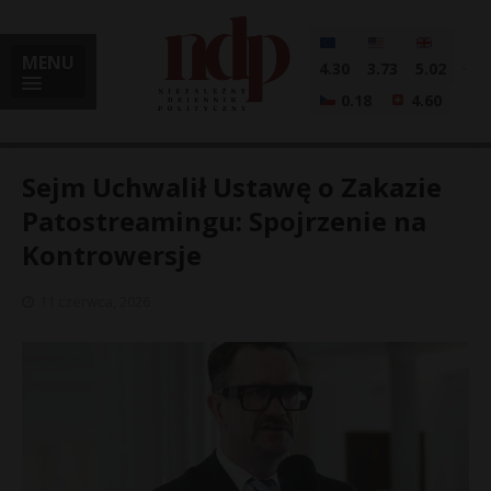
MENU
4.30
3.73
5.02
0.18
4.60
Sejm Uchwalił Ustawę o Zakazie
Patostreamingu: Spojrzenie na
Kontrowersje
i
11 czerwca, 2026
l