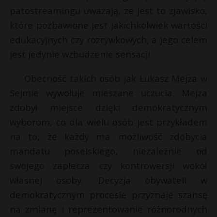
t
patostreamingu uważają, że jest to zjawisko,
r
które pozbawione jest jakichkolwiek wartości
edukacyjnych czy rozrywkowych, a jego celem
s
jest jedynie wzbudzenie sensacji.
s
Obecność takich osób jak Łukasz Mejza w
Sejmie wywołuje mieszane uczucia. Mejza
zdobył miejsce dzięki demokratycznym
wyborom, co dla wielu osób jest przykładem
na to, że każdy ma możliwość zdobycia
mandatu poselskiego, niezależnie od
swojego zaplecza czy kontrowersji wokół
własnej osoby. Decyzja obywateli w
demokratycznym procesie przyznaje szansę
na zmianę i reprezentowanie różnorodnych