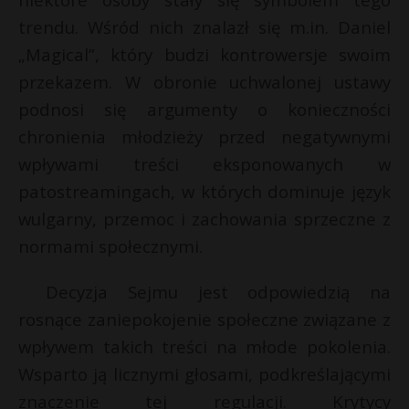
P
trendu. Wśród nich znalazł się m.in. Daniel
„Magical”, który budzi kontrowersje swoim
przekazem. W obronie uchwalonej ustawy
podnosi się argumenty o konieczności
*
E
chronienia młodzieży przed negatywnymi
wpływami treści eksponowanych w
i
patostreamingach, w których dominuje język
l
r
wulgarny, przemoc i zachowania sprzeczne z
normami społecznymi.
Decyzja Sejmu jest odpowiedzią na
rosnące zaniepokojenie społeczne związane z
wpływem takich treści na młode pokolenia.
Wsparto ją licznymi głosami, podkreślającymi
znaczenie tej regulacji. Krytycy