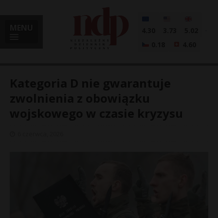
MENU
4.30
3.73
5.02
0.18
4.60
Kategoria D nie gwarantuje
zwolnienia z obowiązku
wojskowego w czasie kryzysu
i
6 czerwca, 2026
l