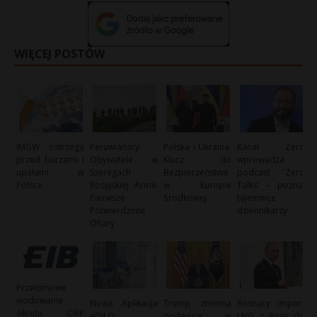
WIĘCEJ POSTÓW
IMGW ostrzega
Peruwiańscy
Polska i Ukraina:
Kanał Zero
przed burzami i
Obywatele w
Klucz do
wprowadza
upałami w
Szeregach
Bezpieczeństwa
podcast 'Zero
Polsce
Rosyjskiej Armii:
w Europie
Talks’ – poznaj
Pierwsze
Środkowej
tajemnice
Potwierdzone
dziennikarzy
Ofiary
Przełomowe
wodowanie
Nowa Aplikacja
Trump zmienia
Rosnący import
okrętu ORP
eDiLO
podejście w
LNG z Rosji do