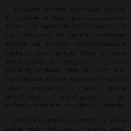
P
Podstawą prawną definiującą zdrowie
kandydatów do służby jest rozporządzenie
Ministra Obrony Narodowej z 25 marca 2024
roku. Dokument ten zawiera szczegółowe
E
kryteria dla schorzeń uniemożliwiających
służbę w czasie pokoju. Wśród schorzeń
i
kwalifikujących do kategorii D są m.in.
l
problemy wzrokowe, takie jak jaskra, oraz
jednostronna głuchota. Kategoria ta dotyczy
także przewlekłych chorób układu
oddechowego, kardiologicznych, jak
nadciśnienie tętnicze, czy cukrzycy i padaczki.
Mimo niezdolności do służby w czasie
pokoju, osoby, które nadal chciałyby pełnić