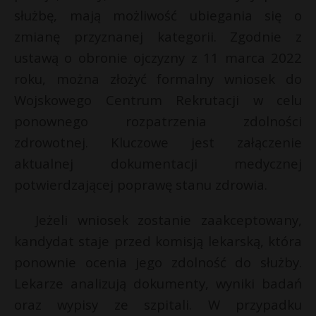
t
służbę, mają możliwość ubiegania się o
r
zmianę przyznanej kategorii. Zgodnie z
ustawą o obronie ojczyzny z 11 marca 2022
s
roku, można złożyć formalny wniosek do
s
Wojskowego Centrum Rekrutacji w celu
ponownego rozpatrzenia zdolności
zdrowotnej. Kluczowe jest załączenie
aktualnej dokumentacji medycznej
potwierdzającej poprawę stanu zdrowia.
Jeżeli wniosek zostanie zaakceptowany,
kandydat staje przed komisją lekarską, która
ponownie ocenia jego zdolność do służby.
Lekarze analizują dokumenty, wyniki badań
oraz wypisy ze szpitali. W przypadku