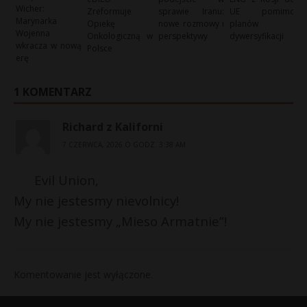
Wicher:
Zreformuje
sprawie Iranu:
UE pomimo
Marynarka
Opiekę
nowe rozmowy i
planów
Wojenna
Onkologiczną w
perspektywy
dywersyfikacji
wkracza w nową
Polsce
erę
1 KOMENTARZ
Richard z Kaliforni
7 CZERWCA, 2026 O GODZ. 3:38 AM
Evil Union,
My nie jestesmy nievolnicy!
My nie jestesmy „Mieso Armatnie”!
Komentowanie jest wyłączone.