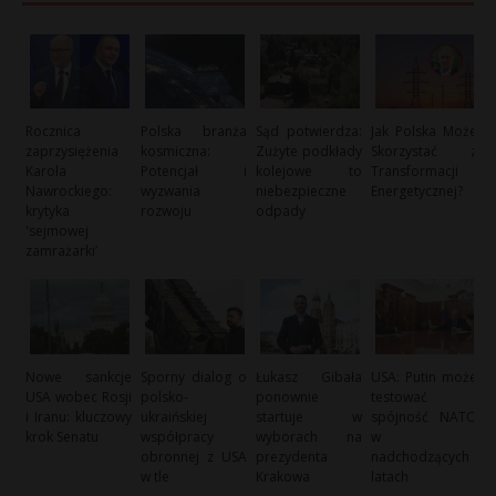
Rocznica
Polska branża
Sąd potwierdza:
Jak Polska Może
zaprzysiężenia
kosmiczna:
Zużyte podkłady
Skorzystać z
Karola
Potencjał i
kolejowe to
Transformacji
Nawrockiego:
wyzwania
niebezpieczne
Energetycznej?
krytyka
rozwoju
odpady
'sejmowej
zamrażarki’
Nowe sankcje
Sporny dialog o
Łukasz Gibała
USA: Putin może
USA wobec Rosji
polsko-
ponownie
testować
i Iranu: kluczowy
ukraińskiej
startuje w
spójność NATO
krok Senatu
współpracy
wyborach na
w
obronnej z USA
prezydenta
nadchodzących
w tle
Krakowa
latach