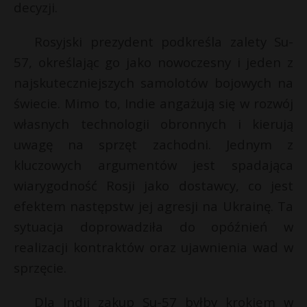
decyzji.
P
Rosyjski prezydent podkreśla zalety Su-
57, określając go jako nowoczesny i jeden z
najskuteczniejszych samolotów bojowych na
E
świecie. Mimo to, Indie angażują się w rozwój
własnych technologii obronnych i kierują
i
uwagę na sprzęt zachodni. Jednym z
l
kluczowych argumentów jest spadająca
wiarygodność Rosji jako dostawcy, co jest
efektem następstw jej agresji na Ukrainę. Ta
sytuacja doprowadziła do opóźnień w
realizacji kontraktów oraz ujawnienia wad w
sprzęcie.
E
Dla Indii zakup Su-57 byłby krokiem w