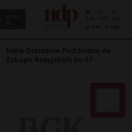
MENU
4.30
3.73
5.02
0.18
4.60
Indie Ostrożnie Podchodzą do
Zakupu Rosyjskich Su-57
i
6 czerwca, 2026
l