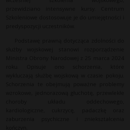
P
przewidziano intensywne kursy. Centrum
Szkoleniowe dostosowuje je do umiejętności i
predyspozycji uczestników.
E
Podstawę prawną dotycząca zdolności do
s
służby wojskowej stanowi rozporządzenie
s
i
Ministra Obrony Narodowej z 25 marca 2024
l
roku. Opisuje ono schorzenia, które
*
wykluczają służbę wojskową w czasie pokoju.
Schorzenia te obejmują poważne problemy
r
wzrokowe, jednorazową głuchotę, przewlekłe
choroby układu oddechowego,
kardiologiczne, cukrzycę, padaczkę oraz
zaburzenia psychiczne i zniekształcenia
kończyn.