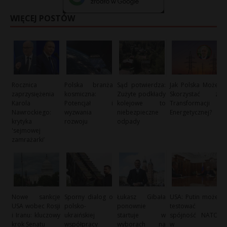
WIĘCEJ POSTÓW
Rocznica
Polska branża
Sąd potwierdza:
Jak Polska Może
zaprzysiężenia
kosmiczna:
Zużyte podkłady
Skorzystać z
Karola
Potencjał i
kolejowe to
Transformacji
Nawrockiego:
wyzwania
niebezpieczne
Energetycznej?
krytyka
rozwoju
odpady
'sejmowej
zamrażarki’
Nowe sankcje
Sporny dialog o
Łukasz Gibała
USA: Putin może
USA wobec Rosji
polsko-
ponownie
testować
i Iranu: kluczowy
ukraińskiej
startuje w
spójność NATO
krok Senatu
współpracy
wyborach na
w