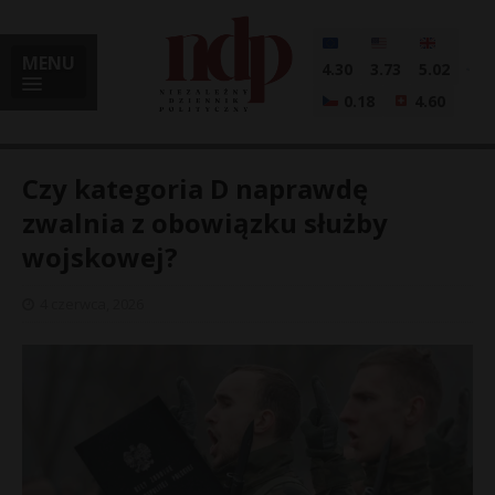
MENU
4.30
3.73
5.02
0.18
4.60
Czy kategoria D naprawdę
zwalnia z obowiązku służby
wojskowej?
i
4 czerwca, 2026
l