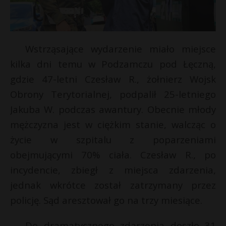
Wstrząsające wydarzenie miało miejsce
kilka dni temu w Podzamczu pod Łęczną,
gdzie 47-letni Czesław R., żołnierz Wojsk
Obrony Terytorialnej, podpalił 25-letniego
Jakuba W. podczas awantury. Obecnie młody
mężczyzna jest w ciężkim stanie, walcząc o
życie w szpitalu z poparzeniami
E
obejmującymi 70% ciała. Czesław R., po
incydencie, zbiegł z miejsca zdarzenia,
i
jednak wkrótce został zatrzymany przez
l
policję. Sąd aresztował go na trzy miesiące.
r
Do dramatycznego zdarzenia doszło 31