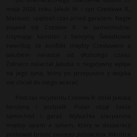
P
maja 2026 roku. Jakub W. i syn Czesława R.,
Mateusz, spędzali czas przed garażem. Nagle
pojawił się Czesław R. w samochodzie,
t
trzymając kanister z benzyną. Świadkowie
E
twierdzą, że konflikt między Czesławem a
Jakubem narastał od dłuższego czasu.
i
Żołnierz oskarżał Jakuba o negatywny wpływ
l
na jego syna, który po przepustce z wojska
nie chciał do niego wracać.
Podczas incydentu Czesław R. oblał Jakuba
benzyną i podpalił. Pożar objął także
samochód i garaż. Wybuchła szarpanina
między ojcem a synem, który w desperacji
próbował bronić swojego przyjaciela. Wkrótce