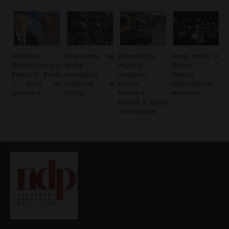
Radosław
Rozpocznie się
Dramatyczny
Nowy model AI
Sikorski Ostro o
wielka
incydent
Mythos 5
Relacjach Polski
kwalifikacja
niedaleko
stwarza
z Rosją na
wojskowa w
Turynu:
cybernetyczne
Serwisie X
Polsce
kierowca
wyzwania
wjechał w grupę
rowerzystów