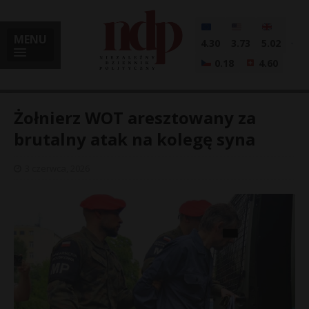
MENU
4.30
3.73
5.02
0.18
4.60
Żołnierz WOT aresztowany za
brutalny atak na kolegę syna
i
3 czerwca, 2026
l