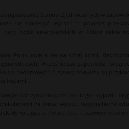
że zaangażowanie Stanów Zjednoczonych w zapewni
może się zwiększyć. Wyraził to poprzez przekaz
łej bazy wojsk amerykańskich w Polsce sekretar
stwo Polski opiera się na silnej armii, zjednocz
zynarodowych. Wcześniejsze zapowiedzi prezyd
olski dodatkowych 5 tysięcy żołnierzy są przykł
a krajami.
czasowym wstrzymaniu przez Pentagon wyjazdu bry
i spekulacjami na temat wpływu tego ruchu na sytu
e dekady rotująca w Polsce, jest kluczowym eleme