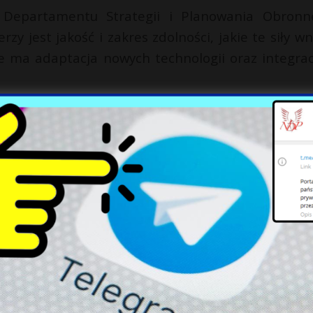
r Departamentu Strategii i Planowania Obronn
rzy jest jakość i zakres zdolności, jakie te siły w
nie ma adaptacja nowych technologii oraz integrac
ontekście wzrastających napięć globalnych i potr
niona współpraca wojskowa z USA stanowi kluc
grywa ważną rolę w zapewnieniu stabilności w regi
X