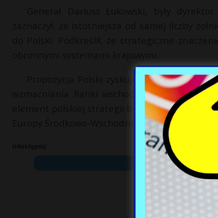
Generał Dariusz Łukowski, były dyrekto
zaznaczył, że istotniejsza od samej liczby żołnie
do Polski. Podkreślił, że strategiczne znacze
obronnymi systemami krajowymi.
Propozycja Polski zyskuje na znaczeniu w k
wzmacniania flanki wschodniej NATO. Zacieś
element polskiej strategii bezpieczeństwa i od
Europy Środkowo-Wschodniej.
Udostępnij: