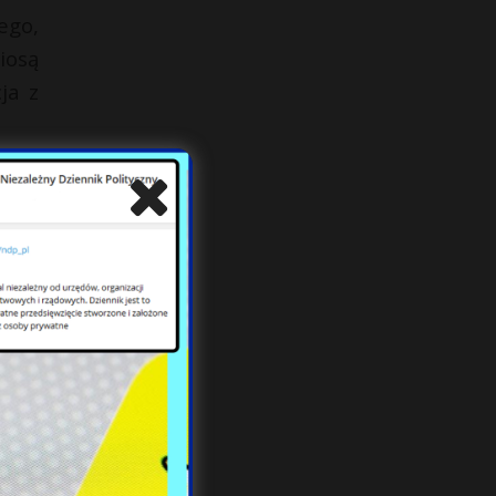
ego,
niosą
ja z
zeby
zowy
onie