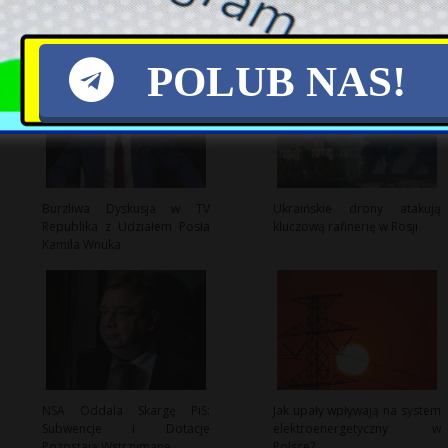
POLUB NAS!
Burzliwa Dyskusja w TV
Ukraińskie drony atakują
Republika z Udziałem Posła
kluczową rafinerię w Rosji
Kamila Wnuka
NSA Oddala Skargę PiS:
Jak upały wpływają na system
Subwencje i Dotacje
elektroenergetyczny w
Pozostają Wstrzymane
Polsce?