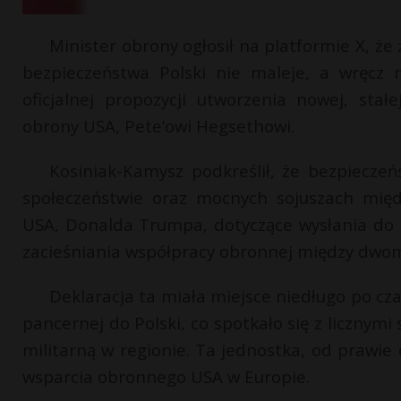
Minister obrony ogłosił na platformie X, 
bezpieczeństwa Polski nie maleje, a wręcz 
oficjalnej propozycji utworzenia nowej, sta
obrony USA, Pete’owi Hegsethowi.
Kosiniak-Kamysz podkreślił, że bezpieczeń
społeczeństwie oraz mocnych sojuszach międ
USA, Donalda Trumpa, dotyczące wysłania do P
zacieśniania współpracy obronnej między dwom
Deklaracja ta miała miejsce niedługo po 
pancernej do Polski, co spotkało się z licznym
militarną w regionie. Ta jednostka, od prawi
wsparcia obronnego USA w Europie.