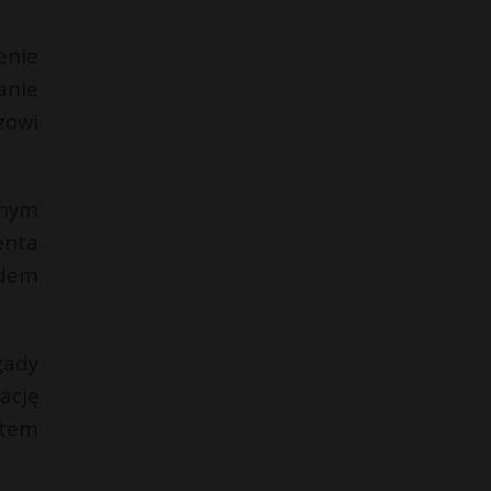
enie
anie
zowi
onym
enta
adem
gady
ację
ntem