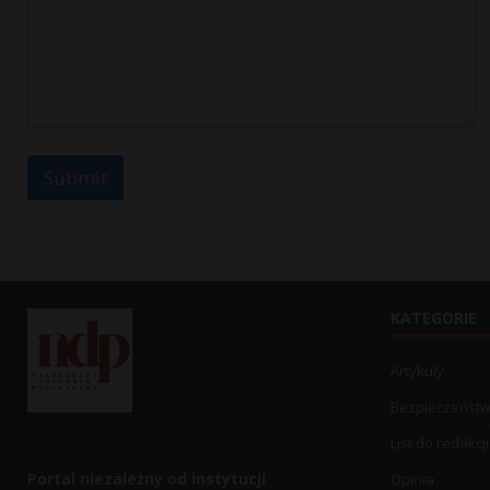
Submit
KATEGORIE
Artykuły
Bezpieczeńst
List do redakcji
Portal niezależny od instytucji
Opinia