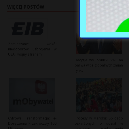
WIĘCEJ POSTÓW
Zamieszanie wokół
niedoborów uzbrojenia w
USA i wojny z Iranem
Decyzje ws. obniżki VAT na
paliwa w tle globalnych zmian
rynku
Cyfrowa Transformacja: e-
Procesy w Maroku: 86 osób
Doręczenia Przekroczyły 100
oskarżonych o udział w
Milionów
masowym przekroczeniu