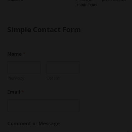
granic Ceuty
Simple Contact Form
E
Name
*
m
a
i
l
o
Pierwszy
Ostatni
r
E
Email
*
m
a
i
l
Comment or Message