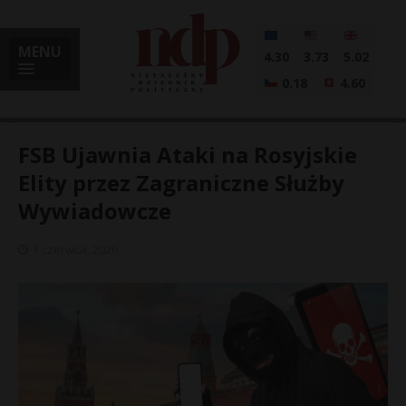
MENU
4.30
3.73
5.02
0.18
4.60
FSB Ujawnia Ataki na Rosyjskie
Elity przez Zagraniczne Służby
Wywiadowcze
i
3 czerwca, 2026
l