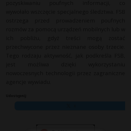
pozyskiwaniu poufnych informacji, co
P
wywołało wszczęcie specjalnego śledztwa. FSB
ostrzega przed prowadzeniem poufnych
rozmów za pomocą urządzeń mobilnych lub w
ich pobliżu, gdyż treści mogą zostać
E
przechwycone przez nieznane osoby trzecie.
Tego rodzaju aktywność, jak podkreśla FSB,
i
l
jest możliwa dzięki wykorzystaniu
nowoczesnych technologii przez zagraniczne
agencje wywiadu.
Udostępnij:
X