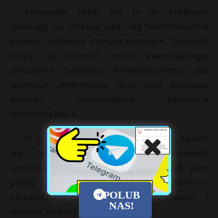
Przypadki takie jak to w Krakowie
skłaniają do refleksji nad rolą referendum w
polskim systemie demokratycznym. Dyskusje
toczą się również wokół ewentualnego
zniesienia wymogu frekwencyjnego dla
ważności referendów oraz nad poprawą
kontroli finansowania kampanii
referendalnych.
W kontekście lokalnych konfliktów, takich
jak te w Ścinawie, gdzie działania
samorządów mogą być postrzegane jako
próby manipulacji, pojawiają się pytania o
POLUB
niezależność instytucji samorządowych i
NAS!
wolność debaty publicznej.