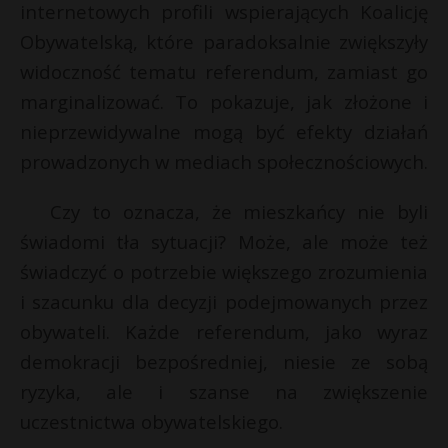
t
internetowych profili wspierających Koalicję
Obywatelską, które paradoksalnie zwiększyły
r
widoczność tematu referendum, zamiast go
s
marginalizować. To pokazuje, jak złożone i
s
nieprzewidywalne mogą być efekty działań
prowadzonych w mediach społecznościowych.
Czy to oznacza, że mieszkańcy nie byli
świadomi tła sytuacji? Może, ale może też
świadczyć o potrzebie większego zrozumienia
i szacunku dla decyzji podejmowanych przez
obywateli. Każde referendum, jako wyraz
demokracji bezpośredniej, niesie ze sobą
ryzyka, ale i szanse na zwiększenie
uczestnictwa obywatelskiego.