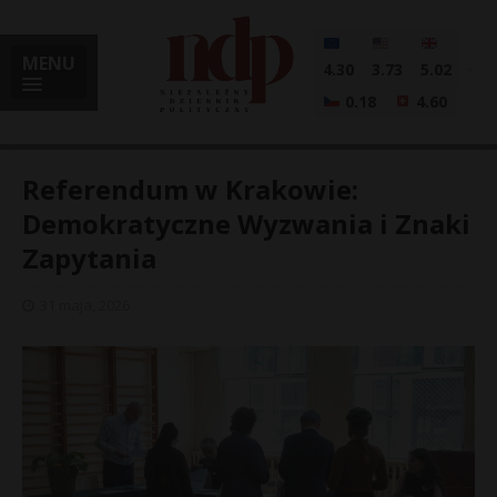
MENU
4.30
3.73
5.02
0.18
4.60
Referendum w Krakowie:
Demokratyczne Wyzwania i Znaki
Zapytania
i
31 maja, 2026
l