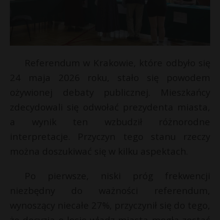
Referendum w Krakowie, które odbyło się
24 maja 2026 roku, stało się powodem
ożywionej debaty publicznej. Mieszkańcy
zdecydowali się odwołać prezydenta miasta,
a wynik ten wzbudził różnorodne
interpretacje. Przyczyn tego stanu rzeczy
*
można doszukiwać się w kilku aspektach.
*
E
Po pierwsze, niski próg frekwencji
niezbędny do ważności referendum,
i
l
wynoszący niecałe 27%, przyczynił się do tego,
że decyzja o losie władz miasta mogła zostać