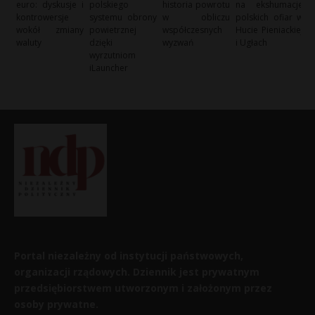
euro: dyskusje i
polskiego
historia powrotu
na ekshumacje
kontrowersje
systemu obrony
w obliczu
polskich ofiar w
wokół zmiany
powietrznej
współczesnych
Hucie Pieniackiej
waluty
dzięki
wyzwań
i Ugłach
wyrzutniom
iLauncher
Portal niezależny od instytucji państwowych,
organizacji rządowych. Dziennik jest prywatnym
przedsiębiorstwem utworzonym i założonym przez
osoby prywatne.