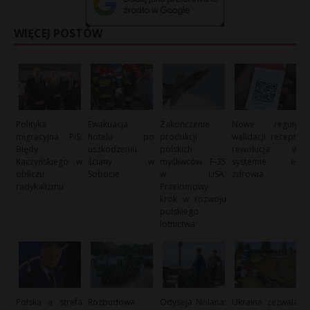
WIĘCEJ POSTÓW
Polityka
Ewakuacja
Zakończenie
Nowe reguły
migracyjna PiS:
hotelu po
produkcji
walidacji recept:
Błędy
uszkodzeniu
polskich
rewolucja w
Kaczyńskiego w
ściany w
myśliwców F-35
systemie e-
obliczu
Sobocie
w USA:
zdrowia
radykalizmu
Przełomowy
krok w rozwoju
polskiego
lotnictwa
Polska a strefa
Rozbudowa
Odyseja Nolana:
Ukraina zezwala