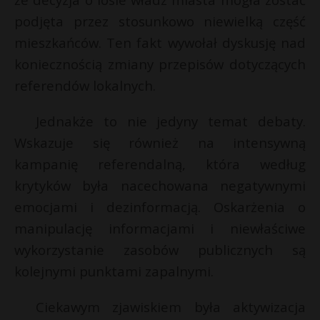
P
podjęta przez stosunkowo niewielką część
mieszkańców. Ten fakt wywołał dyskusję nad
koniecznością zmiany przepisów dotyczących
referendów lokalnych.
E
Jednakże to nie jedyny temat debaty.
i
Wskazuje się również na intensywną
l
kampanię referendalną, która według
krytyków była nacechowana negatywnymi
emocjami i dezinformacją. Oskarżenia o
manipulację informacjami i niewłaściwe
wykorzystanie zasobów publicznych są
kolejnymi punktami zapalnymi.
Ciekawym zjawiskiem była aktywizacja