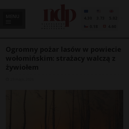
MENU
4.30
3.73
5.02
0.18
4.60
Ogromny pożar lasów w powiecie
wołomińskim: strażacy walczą z
żywiołem
i
29 maja, 2026
l