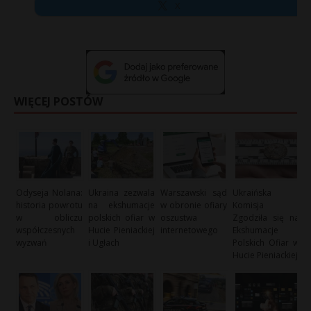
X
WIĘCEJ POSTÓW
Odyseja Nolana:
Ukraina zezwala
Warszawski sąd
Ukraińska
historia powrotu
na ekshumacje
w obronie ofiary
Komisja
w obliczu
polskich ofiar w
oszustwa
Zgodziła się na
współczesnych
Hucie Pieniackiej
internetowego
Ekshumacje
wyzwań
i Ugłach
Polskich Ofiar w
Hucie Pieniackiej