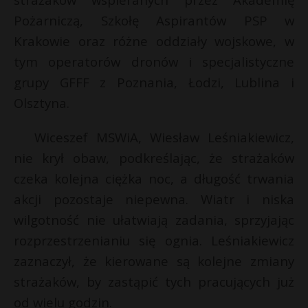
P
Pożarniczą, Szkołę Aspirantów PSP w
Krakowie oraz różne oddziały wojskowe, w
tym operatorów dronów i specjalistyczne
grupy GFFF z Poznania, Łodzi, Lublina i
E
Olsztyna.
i
*
Wiceszef MSWiA, Wiesław Leśniakiewicz,
l
nie krył obaw, podkreślając, że strażaków
r
czeka kolejna ciężka noc, a długość trwania
akcji pozostaje niepewna. Wiatr i niska
wilgotność nie ułatwiają zadania, sprzyjając
rozprzestrzenianiu się ognia. Leśniakiewicz
zaznaczył, że kierowane są kolejne zmiany
strażaków, by zastąpić tych pracujących już
od wielu godzin.