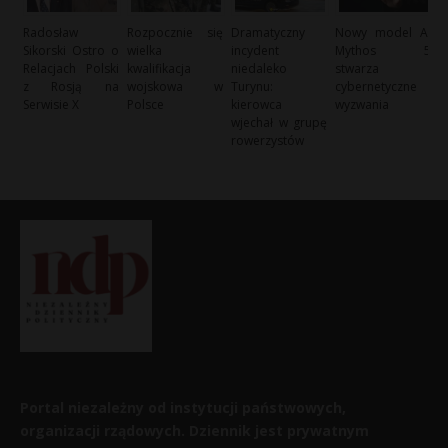
Radosław
Rozpocznie się
Dramatyczny
Nowy model AI
Sikorski Ostro o
wielka
incydent
Mythos 5
Relacjach Polski
kwalifikacja
niedaleko
stwarza
z Rosją na
wojskowa w
Turynu:
cybernetyczne
Serwisie X
Polsce
kierowca
wyzwania
wjechał w grupę
rowerzystów
Portal niezależny od instytucji państwowych,
organizacji rządowych. Dziennik jest prywatnym