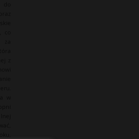
u do
oraz
skie
, co
a za
tóra
ej z
nowi
anie
eru.
za w
opni
lnej
wać,
oku,