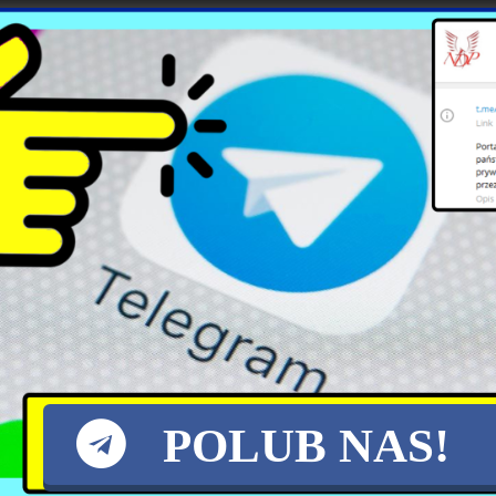
zeń bywa niezwykle trudna.
X
POLUB NAS!
Rok prezydentury
Nowe rekordy temperatury
Nawrockiego: Polityczne
na Słowacji i w Czechach