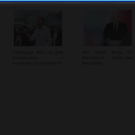
podziały w ocenach Polaków
podczas fali upałów
Zaskakujące SMS-y na grillu
NSA Oddala Skargę PiS:
Morawieckiego —
Bezczynność Ministerstwa
rozłamowcy na celowniku PiS
Niezasadna