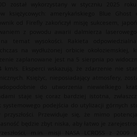
0D został wykorzystany w styczniu 2025 rok
ów księżycowych: amerykańskiego Blue Ghost 
ownik od Firefly zakończył misję sukcesem, japoń
owaniem z powodu awarii dalmierza laserowego
 na temat wysokości. Rakieta odpowiedzialn
chczas na wydłużonej orbicie okołoziemskiej, k
rzenie zaplanowane jest na 5 sierpnia po widoczn
,4 km/s. Eksperci wskazują, że zdarzenie nie sta
micznych. Księżyc, nieposiadający atmosfery, zost
wdopodobnie do utworzenia niewielkiego krat
ami staje się coraz bardziej istotna, zwłaszc
ak systemowego podejścia do utylizacji górnych st
rzyszłości. Przewiduje się, że mimo potencja
jasność będzie zbyt niska, aby łatwo je zarejestro
zeszłości, m.in. misji NASA LCROSS z 2009 r