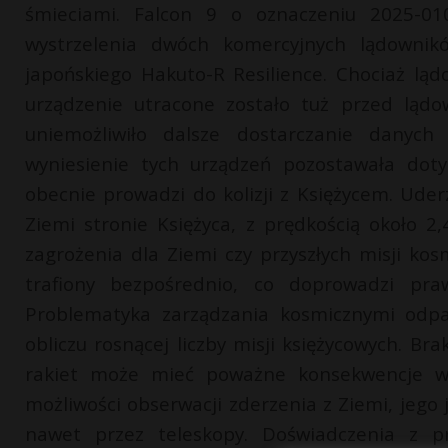
śmieciami. Falcon 9 o oznaczeniu 2025-01
wystrzelenia dwóch komercyjnych lądownik
japońskiego Hakuto-R Resilience. Chociaż ląd
urządzenie utracone zostało tuż przed ląd
uniemożliwiło dalsze dostarczanie danych
wyniesienie tych urządzeń pozostawała doty
obecnie prowadzi do kolizji z Księżycem. Ude
Ziemi stronie Księżyca, z prędkością około 2
zagrożenia dla Ziemi czy przyszłych misji kos
trafiony bezpośrednio, co doprowadzi pra
Problematyka zarządzania kosmicznymi odpad
obliczu rosnącej liczby misji księżycowych. Br
rakiet może mieć poważne konsekwencje w p
możliwości obserwacji zderzenia z Ziemi, jego 
nawet przez teleskopy. Doświadczenia z pr