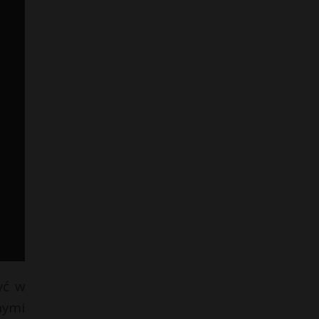
yć w
nymi