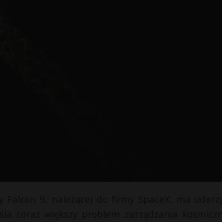
ty Falcon 9, należącej do firmy SpaceX, ma uderz
eśla coraz większy problem zarządzania kosmicz