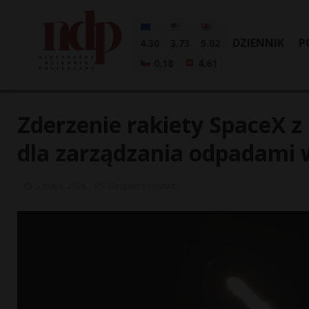
DZIENNIK
P
4.30
3.73
5.02
0.18
4.61
Zderzenie rakiety SpaceX 
dla zarządzania odpadami 
5 maja, 2026
Bezpieczeństwo