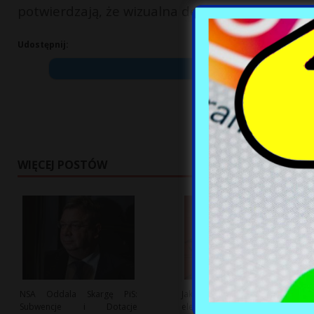
potwierdzają, że wizualna detekcja takich zdar
Udostępnij:
WIĘCEJ POSTÓW
NSA Oddala Skargę PiS:
Jak upały wpływają na system
Subwencje i Dotacje
elektroenergetyczny w