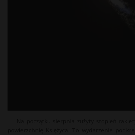
Na początku sierpnia zużyty stopień rakie
powierzchnię Księżyca. To wydarzenie podkr