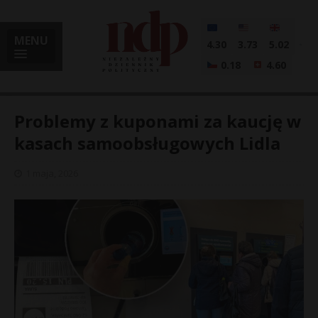
MENU
4.30
3.73
5.02
0.18
4.60
Problemy z kuponami za kaucję w
kasach samoobsługowych Lidla
i
1 maja, 2026
l