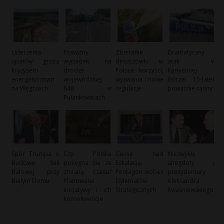
Uderzenia
Poważny
Zbieranie
Dramatyczny
upałów grożą
wypadek na
deszczówki w
atak w
kryzysem
drodze
Polsce: korzyści,
Kamiennej
energetycznym
wojewódzkiej
wyzwania i nowe
Górze: 15-latek
na Węgrzech
848 w
regulacje
poważnie ranny
Pułankowicach
Spór Trumpa o
Czy Polska
Cienie nad
Niezwykłe
Budowę Sali
pożegna się ze
Eskalacją:
anegdoty z
Balowej przy
zmianą czasu?
Pentagon wobec
prezydentury
Białym Domu
Planowane
Dylematów
Aleksandra
inicjatywy i ich
Strategicznych
Kwaśniewskiego
konsekwencje