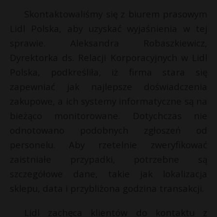
P
Skontaktowaliśmy się z biurem prasowym
Lidl Polska, aby uzyskać wyjaśnienia w tej
sprawie. Aleksandra Robaszkiewicz,
Dyrektorka ds. Relacji Korporacyjnych w Lidl
E
Polska, podkreśliła, iż firma stara się
zapewniać jak najlepsze doświadczenia
i
zakupowe, a ich systemy informatyczne są na
l
bieżąco monitorowane. Dotychczas nie
odnotowano podobnych zgłoszeń od
personelu. Aby rzetelnie zweryfikować
E
zaistniałe przypadki, potrzebne są
szczegółowe dane, takie jak lokalizacja
i
sklepu, data i przybliżona godzina transakcji.
l
*
Lidl zachęca klientów do kontaktu z