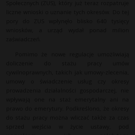
Społecznych (ZUS), który już teraz rozpatruje
P
liczne wnioski o uznanie tych okresów. Do tej
pory do ZUS wpłynęło blisko 640 tysięcy
wniosków, a urząd wydał ponad milion
zaświadczeń.
E
Pomimo że nowe regulacje umożliwiają
i
doliczenie do stażu pracy umów
l
cywilnoprawnych, takich jak umowy-zlecenia,
umowy o świadczenie usług czy okresy
prowadzenia działalności gospodarczej, nie
wpływają one na staż emerytalny ani na
prawo do emerytury. Podkreślono, że okresy
do stażu pracy można wliczać także za czas
sprzed wejścia w życie ustawy, pod
t