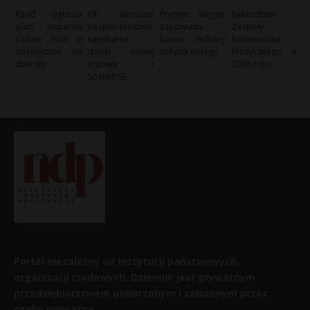
Rząd ogłasza
UE wzmocni
Premier Węgier
Rekordowe
plan wsparcia
bezpieczeństwo
zapowiada
Zespoły
rodzin: 3600 zł
satelitarne
koniec redukcji
Ratownictwa
miesięcznie na
dzięki nowej
zużycia energii
Medycznego w
dziecko
umowie z
2026 roku
SpaceRISE
Portal niezależny od instytucji państwowych,
organizacji rządowych. Dziennik jest prywatnym
przedsiębiorstwem utworzonym i założonym przez
osoby prywatne.