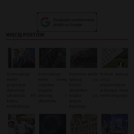
WIĘCEJ POSTÓW
Kontrowersje
Kontrowersje
Pesymizm wokół
Krótsze wakacje
wokół
wokół nowej
sytuacji na
coraz
propozycji
rosyjskiej
froncie
popularniejsze
deportacji
brygady
ukraińskim:
w Europie: Nowy
Ukraińców: PiS
złożonej z
Analiza po
trend urlopowy?
kontra
Ukraińców
wizycie
Konfederacja
Röpckego