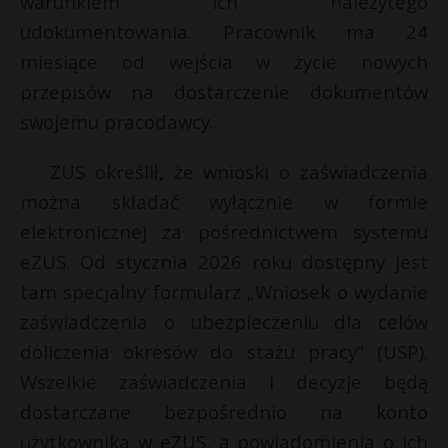
warunkiem ich należytego
t
r
udokumentowania. Pracownik ma 24
r
*
miesiące od wejścia w życie nowych
przepisów na dostarczenie dokumentów
s
s
swojemu pracodawcy.
ZUS określił, że wnioski o zaświadczenia
można składać wyłącznie w formie
elektronicznej za pośrednictwem systemu
eZUS. Od stycznia 2026 roku dostępny jest
tam specjalny formularz „Wniosek o wydanie
zaświadczenia o ubezpieczeniu dla celów
doliczenia okresów do stażu pracy” (USP).
Wszelkie zaświadczenia i decyzje będą
dostarczane bezpośrednio na konto
użytkownika w eZUS, a powiadomienia o ich