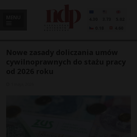
MENU
4.30
3.73
5.02
0.18
4.60
Nowe zasady doliczania umów
cywilnoprawnych do stażu pracy
od 2026 roku
i
1 maja, 2026
l