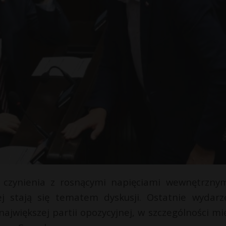
 czynienia z rosnącymi napięciami wewnętrzny
iej stają się tematem dyskusji. Ostatnie wydarz
ajwiększej partii opozycyjnej, w szczególności mi