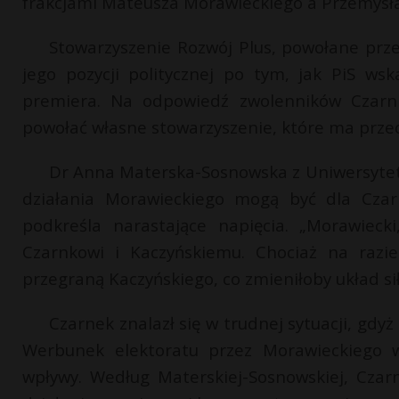
frakcjami Mateusza Morawieckiego a Przemysł
Stowarzyszenie Rozwój Plus, powołane pr
jego pozycji politycznej po tym, jak PiS w
premiera. Na odpowiedź zwolenników Czarnk
powołać własne stowarzyszenie, które ma prze
Dr Anna Materska-Sosnowska z Uniwersytetu
działania Morawieckiego mogą być dla Czar
podkreśla narastające napięcia. „Morawiecki
Czarnkowi i Kaczyńskiemu. Chociaż na razi
przegraną Kaczyńskiego, co zmieniłoby układ sił
Czarnek znalazł się w trudnej sytuacji, gdy
Werbunek elektoratu przez Morawieckiego w
wpływy. Według Materskiej-Sosnowskiej, Czar