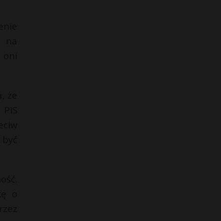
enie
a na
 oni
, że
 PiS
eciw
 być
ość.
kę o
rzez