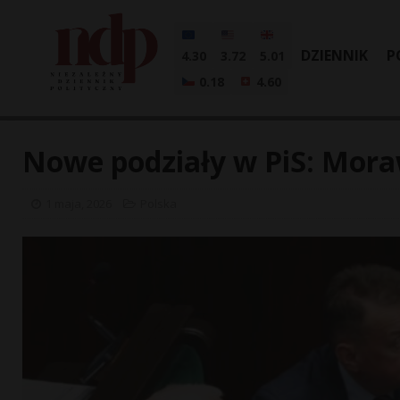
DZIENNIK
P
4.30
3.72
5.01
0.18
4.60
Nowe podziały w PiS: Mora
1 maja, 2026
Polska