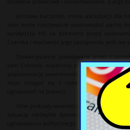
działania prawicowe i konserwatywne, a jego p
Jarosław Kaczyński, mimo akceptacji dla 
lider może rzeczywiście poprowadzić partię d
kandydata PiS na premiera przed wyborami 
Czarnka i możliwość jego zastąpienia, jeśli nie
Stowarzyszenie powoływane przez Czarnek
sam Czarnek, wspierany przez konserwatystów
popularyzację suwerennościowych i konserwa
musi zmagać się z rywalizacją wewnętrzną
ugrupowań na prawicy.
Silne podziały wewnętrzne w PiS mogą wpłyną
sytuację niezwykle dynamiczną i pełną niepe
ugrupowania politycznego.