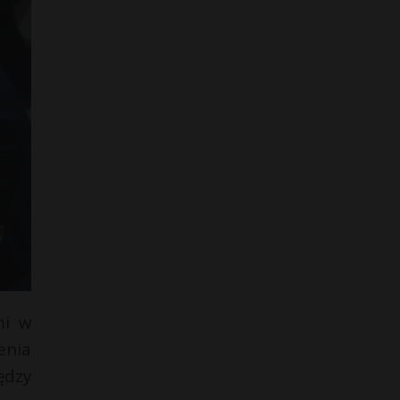
mi w
enia
ędzy