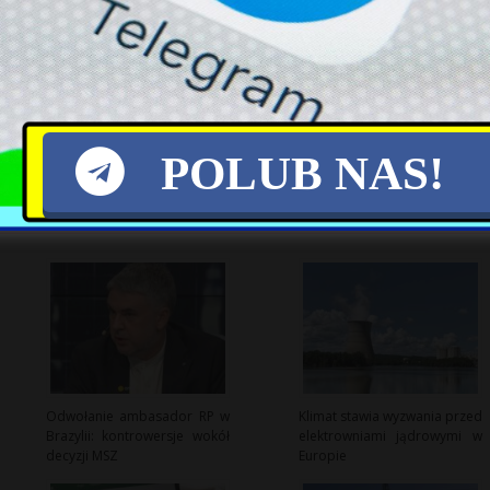
X
POLUB NAS!
Odwołanie ambasador RP w
Klimat stawia wyzwania przed
Brazylii: kontrowersje wokół
elektrowniami jądrowymi w
decyzji MSZ
Europie