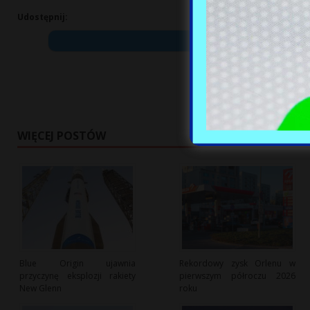
Udostępnij:
WIĘCEJ POSTÓW
Blue Origin ujawnia
Rekordowy zysk Orlenu w
przyczynę eksplozji rakiety
pierwszym półroczu 2026
New Glenn
roku