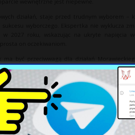
oparcie wewnętrzne jest niepewne.
nowych działań, staje przed trudnym wyborem – k
o sukcesu wyborczego. Ekspertka nie wyklucza zm
w 2027 roku, wskazując na ukryte napięcia w
 sprosta on oczekiwaniom.
 ma być przeciwwagą dla działań Morawieckieg
 w PiS, stara się umocnić swoje stanowisko pop
tywnych idei. Tymczasem PiS, mimo licznych wyz
 i rosnącymi sondażami Konfederacji oraz in
ć na przyszłe decyzje strategiczne partii, co czyn
wności dotyczących przyszłości liderów jak i ca