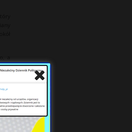
tóry
iany
okół
o, a
rzez
wań,
nych
i tę
łego