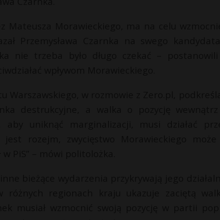
awa Czarnka.
zez Mateusza Morawieckiego, ma na celu wzmocni
skazał Przemysława Czarnka na swego kandydat
a nie trzeba było długo czekać – postanowili
ciwdziałać wpływom Morawieckiego.
 Warszawskiego, w rozmowie z Zero.pl, podkreśla
nka destrukcyjne, a walka o pozycję wewnątrz
, aby uniknąć marginalizacji, musi działać prz
e jest rozejm, zwycięstwo Morawieckiego może
 w PiS” – mówi politolożka.
ż inne bieżące wydarzenia przykrywają jego działaln
 różnych regionach kraju ukazuje zaciętą wal
nek musiał wzmocnić swoją pozycję w partii pop