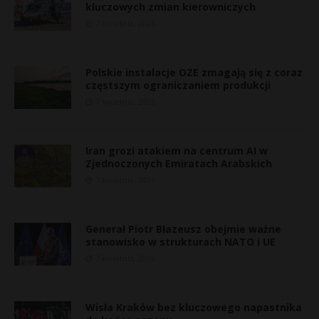
kluczowych zmian kierowniczych
7 kwietnia, 2026
Polskie instalacje OZE zmagają się z coraz
częstszym ograniczaniem produkcji
7 kwietnia, 2026
Iran grozi atakiem na centrum AI w
Zjednoczonych Emiratach Arabskich
7 kwietnia, 2026
Generał Piotr Błazeusz obejmie ważne
stanowisko w strukturach NATO i UE
7 kwietnia, 2026
*
r
Wisła Kraków bez kluczowego napastnika