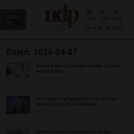
MENU
4.30
3.73
5.02
0.18
4.60
Dzień:
2026-04-07
Papież Leon XIV potępia groźby Trumpa
i
wobec Iranu
7 kwietnia, 2026
l
Czy kryzys energetyczny przyspieszy
rozwój czystych technologii?
7 kwietnia, 2026
Włoski koncern Leonardo na progu