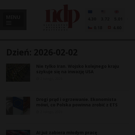
MENU
4.30
3.72
5.01
0.18
4.60
Dzień:
2026-02-02
Nie tylko Iran. Wojsko kolejnego kraju
i
szykuje się na inwazję USA
2 lutego, 2026
l
Drogi prąd i ogrzewanie. Ekonomista
mówi, co Polska powinna zrobić z ETS
2 lutego, 2026
AI już zabiera młodym pracę