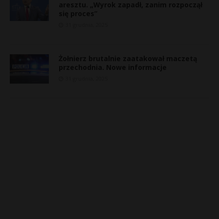
aresztu. „Wyrok zapadł, zanim rozpoczął
się proces”
31 grudnia, 2025
Żołnierz brutalnie zaatakował maczetą
przechodnia. Nowe informacje
31 grudnia, 2025
*
s
s