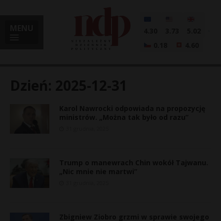
MENU
4.30
3.73
5.02
0.18
4.60
Dzień:
2025-12-31
Karol Nawrocki odpowiada na propozycję
i
ministrów. „Można tak było od razu”
31 grudnia, 2025
l
Trump o manewrach Chin wokół Tajwanu.
„Nic mnie nie martwi”
31 grudnia, 2025
Zbigniew Ziobro grzmi w sprawie swojego